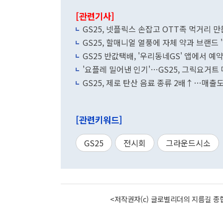
[관련기사]
GS25, 넷플릭스 손잡고 OTT족 먹거리 
GS25, 할매니얼 열풍에 자체 약과 브랜드 
GS25 반값택배, '우리동네GS' 앱에서 예약
'요플레 밀어낸 인기'…GS25, 그릭요거트 매
GS25, 제로 탄산 음료 종류 2배↑…매출도
[관련키워드]
GS25
전시회
그라운드시소
<저작권자(c) 글로벌리더의 지름길 종합