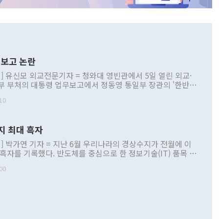
보고 논란
] 유신모 외교전문기자 = 청와대 영빈관에서 5일 열린 외교·
부 부처의 대통령 업무보고에서 정동영 통일부 장관의 '한반도
 구상'과 업무보고 발언이 논란을 빚고 있다. 이날 정 장관의
10
정부 내 조율을 거치지 않은 사안을 정책으로 추진하겠다고 공
는가 하면 사실 관계에 맞지 않은 설명도 있었다. 이재명 대통
로 신중을 기해 달라고 경고했고, 조현 외교부 장관은 '이상
지 최대 흑자
 근거한 비현실적 구상'이라는 비판을 내놨다. 그동안 정 장
책 관련 발언이 물의를 빚은 적은 여러 번 있지만 대통령과 유
] 박가연 기자 = 지난 6월 우리나라의 경상수지가 전월에 이
이 공개적으로 부정적 입장을 표명한 것은 이례적이다. 정 장
 흑자를 기록했다. 반도체를 중심으로 한 정보기술(IT) 품목 수
대북 접근법과 월권을 제어해야 한다는 목소리도 높아지고 있
간 상품수출이 처음으로 1000억달러를 넘어선 영향이다. [자
00
 따르
기자간담회를 하고 있다. [사진=통일부] 2026.07.23 ◆통일
 경상수지는 497억3000만달러 흑자로 집계됐다. 전월(386억
 넘어선 주장 정 장관은 이날 업무보고에서 '한반도 평화공존
)에 이어 두 달 연속 월간 기준 역대 최대 기록을 갈아치웠다.
 설명하면서 이재명 정부 2년차 핵심 과제로 상호 존중·평화
해 상반기 누적 경상수지 흑자는 1910억1000만달러를 기록
·핵 없는 한반도 등 3대 기본 방향을 제시했다. 정 장관은 "대
지 흑자를 견인한 것은 상품수지다. 6월 상품수지는 478억
언어는 멈춰야 한다"면서 주적 용어 대체를 주장했다. 지난 25
 흑자를 기록하며 전월에 이어 역대 최대를 다시 썼다. 국제수