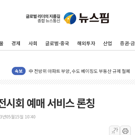
울
경제
사회
글로벌·중국
해외투자
산업
증권·
동해중부 전 해상 풍랑주의보…10일까지 최대 3.5m 높은
연일 폭염에 온열질환 사망 23명…정부, 비상대응기구 가
中 전방위 아파트 부양, 수도 베이징도 부동산 규제 철폐
속보
인제 용대리 계곡서 수위 상승으로 피서객 7명 고립…전원
동해시, 11~14일 '별똥별 멍' 운영…페르세우스 유성우 
강원 중·남부 동해안 시간당 50mm 이상 폭우…호우경보
 전시회 예매 서비스 론칭
청양 밭에서 일하던 90대 숨져…온열질환 여부 조사
폭염에 車 운전면허 기능시험 오전 집중 편성…체감온도 3
23년05월15일 10:40
李대통령, 'ISA·주가누르기 방지법' 전면 재검토 지시
'호우 특보' 경북 울진 시간당 20~30mm 강한 비...가뭄 
가
가