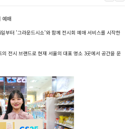
주말 무더위·열대야 지속…내륙 곳곳 소나기
오세훈 "용산공원 주택 검토, 민주당 스스로 원칙 뒤집는 
 예매
충북 주말 무더위 지속…청주·진천 35도, 곳곳 소나기
10월 보완수사권 폐지·공소청 출범…피해자들 '범죄 사각
 16일부터 '그라운드시소'와 함께 전시회 예매 서비스를 시작한
한상협, 업계 개인정보 보안 새판 짠다…'자율규제단체' 
민주당, 오늘 제주·인천 경선 발표...김민석 '재역전' vs 정
 전시 브랜드로 현재 서울의 대표 명소 3곳에서 공간을 운
뉴욕증시, 고용 쇼크에 금리 인상 우려 후퇴…S&P500 
트럼프, 쿡 연준 이사 해임 재추진…"26일까지 의혹 소명"
유럽증시, 美 고용 예상 밖 부진에 연준 금리 인상 가능성 
미 연준 매파 기세 꺾이나…고용 감소에 9월 동결 전망 우