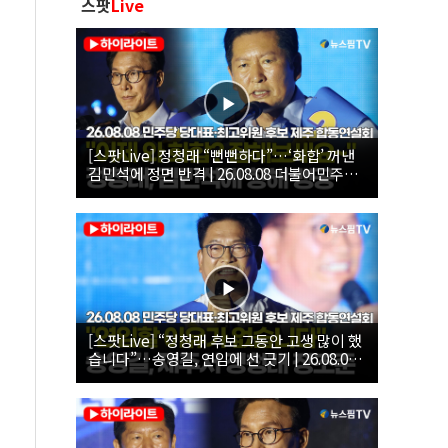
스팟
Live
[스팟Live] 정청래 “뻔뻔하다”…‘화합’ 꺼낸
김민석에 정면 반격 | 26.08.08 더불어민주당
당대표·최고위원 후보 제주 합동연설회
[스팟Live] “정청래 후보 그동안 고생 많이 했
습니다”…송영길, 연임에 선 긋기 | 26.08.08
더불어민주당 당대표·최고위원 후보 제주 합
동연설회