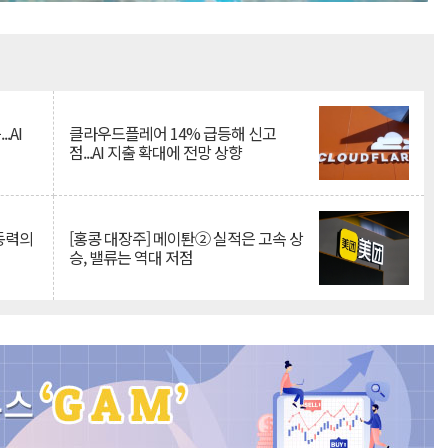
Mute
.AI
클라우드플레어 14% 급등해 신고
점...AI 지출 확대에 전망 상향
 동력의
[홍콩 대장주] 메이퇀② 실적은 고속 상
승, 밸류는 역대 저점