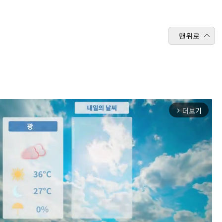
맨위로
더보기
arrow_forward_ios