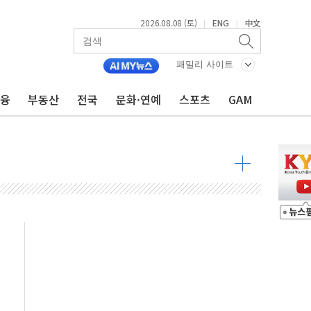
2026.08.08 (토)
ENG
中文
|
|
패밀리 사이트
금융
부동산
전국
문화·연예
스포츠
GAM
 물결
동
 구조
관측
 발효
8도 넘으면 중단
해소될 듯