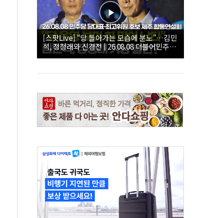
[스팟Live] “당 돌아가는 모습에 분노”…김민
석, 정청래와 신경전 | 26.08.08 더불어민주당
당대표·최고위원 후보 제주 합동연설회