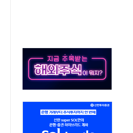
것"
지대' 우려
타진
청래 '격차 확대'
최고치
 요구
낮아지며 상승… STOXX 600 지수는 나흘 연속 최고치
세