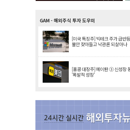
GAM
- 해외주식 투자 도우미
[미국 특징주] 빅테크 주가 급반등..
불안 잦아들고 낙관론 되살아나
[홍콩 대장주] 메이퇀 ③ 신성장
'폭발적 성장'