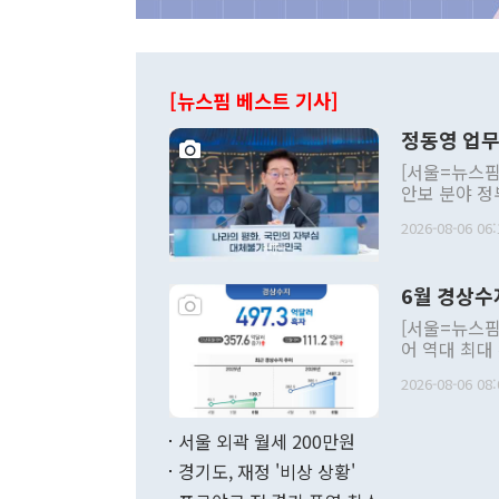
[뉴스핌 베스트 기사]
정동영 업무
[서울=뉴스핌
안보 분야 정
평화공존 발전
2026-08-06 06:
발언 중에는 
언한 것이 있
령은 공개적으
6월 경상수
주의적 희망에
관의 대북 정
[서울=뉴스핌
관 부처 장관
어 역대 최대
관의 무리한 
출 호조로 월
다. [정동영 통일부 장관이 지난달 23일 오후 서울 종로구 정부서울청사에
2026-08-06 08:
료=한국은행] 한국은행이 6일 발표한 '2026년 6월 국제수지(잠정)'에
서 취임 1주년 
면 지난 6월
부 장관 권한
1000만달러
서울 외곽 월세 200만원
발전 구상'을
이에 따라 올
적 갈등 해결
경기도, 재정 '비상 상황'
했다. 경상수
결과 혐오의 
9000만달러