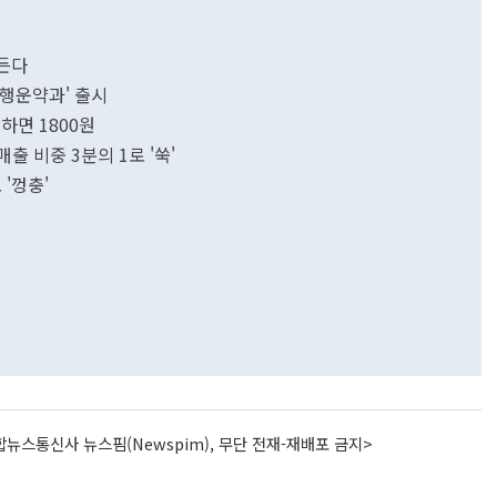
만든다
'행운약과' 출시
하면 1800원
출 비중 3분의 1로 '쑥'
 '껑충'
뉴스통신사 뉴스핌(Newspim), 무단 전재-재배포 금지>