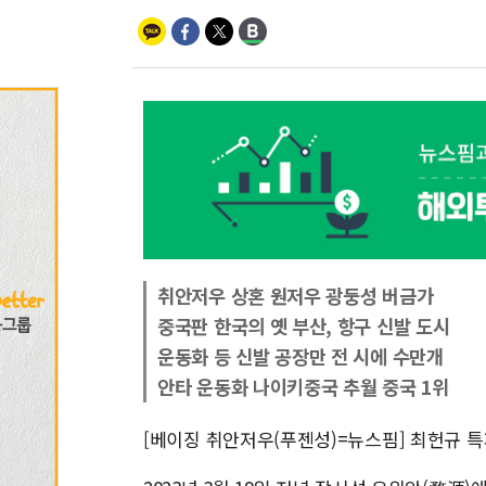
취안저우 상혼 원저우 광둥성 버금가
중국판 한국의 옛 부산, 항구 신발 도시
운동화 등 신발 공장만 전 시에 수만개
안타 운동화 나이키중국 추월 중국 1위
[베이징 취안저우(푸젠성)=뉴스핌] 최헌규 특