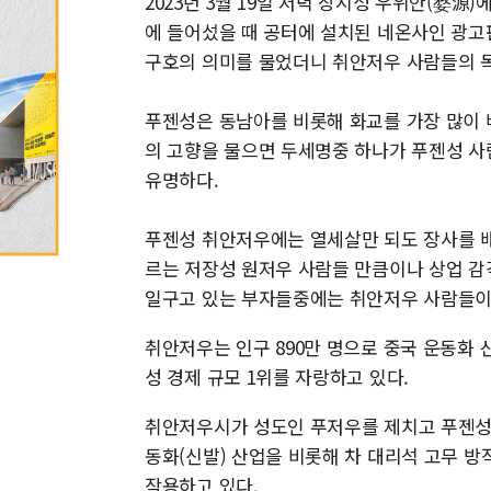
2023년 3월 19일 저녁 장시성 우위안(婺源
에 들어섰을 때 공터에 설치된 네온사인 광고
구호의 의미를 물었더니 취안저우 사람들의 
푸젠성은 동남아를 비롯해 화교를 가장 많이 
의 고향을 물으면 두세명중 하나가 푸젠성 사
유명하다.
푸젠성 취안저우에는 열세살만 되도 장사를 
르는 저장성 원저우 사람들 만큼이나 상업 감
일구고 있는 부자들중에는 취안저우 사람들이
취안저우는 인구 890만 명으로 중국 운동화 
성 경제 규모 1위를 자랑하고 있다.
취안저우시가 성도인 푸저우를 제치고 푸젠성 
동화(신발) 산업을 비롯해 차 대리석 고무 방
작용하고 있다.