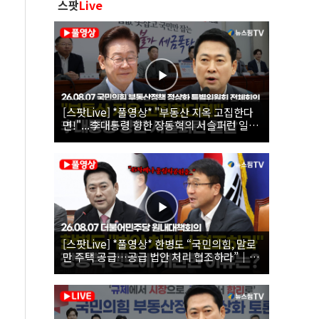
스팟
Live
[스팟Live] *풀영상* "부동산 지옥 고집한다
면!"...李대통령 향한 장동혁의 서슬퍼런 일갈
| 26.08.07 국민의힘 부동산정책 정상화 특별
위원회 전체회의
[스팟Live] *풀영상* 한병도 “국민의힘, 말로
만 주택 공급…공급 법안 처리 협조하라”｜
26.08.07 더불어민주당 원내대책회의