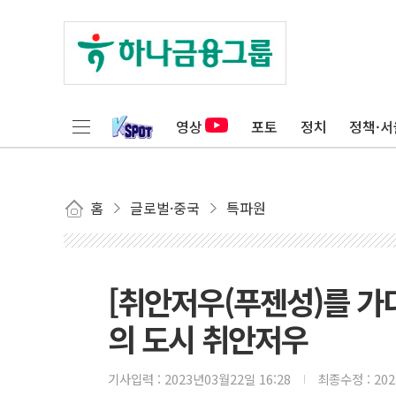
영상
포토
정치
정책·서
홈
글로벌·중국
특파원
[취안저우(푸젠성)를 가다
의 도시 취안저우
기사입력 :
2023년03월22일 16:28
최종수정 :
20