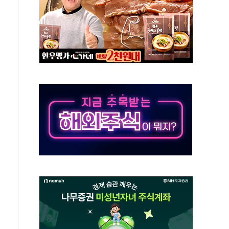
비 본격화…'AI 데이터 기반 메디테크 혁신허브' 구상
로 출입 통제
추돌…1명 심정지·5명 부상
..진화헬기 3대 투입
 항소심도 징역 3년