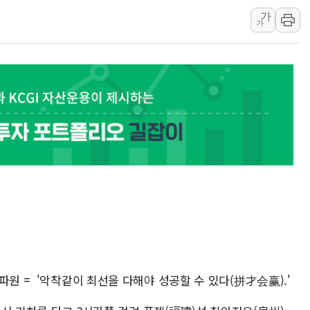
가
원주시, 첨단의료복합단지 지정 준
가
삼척시, 무건리 이끼폭포 생태탐방
전남광주 화정역 인근 도로 4중 
청도 문수리 야산서 산불 진화 중.
'해병 순직 책임' 임성근 전 사단장
파원 = '악착같이 최선을 다해야 성공할 수 있다(拼才会赢).'