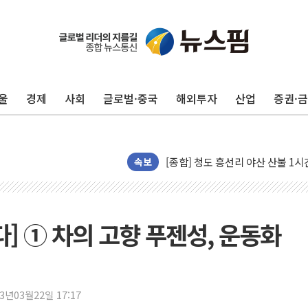
수박으로 여름 나는 하마
전남광주 구례 산불 32분 만에 주
캠코, 5918억원 규모 압류재산 15
[시승기] 공간·승차감 잡은 볼보 E
울
경제
사회
글로벌·중국
해외투자
산업
증권·
가오픈한 홈플러스
돌아온 홈플러스
[종합] 청도 흥선리 야산 산불 1
한미 법카 제보자 "신동국과 무관
속보
라인게임즈, '콰이어트' 테스트 참
에어로케이항공, 청주-중국 청두 노
네이버, AI 브리핑 도입 후 블로그
] ① 차의 고향 푸젠성, 운동화
SKT, '8월 월간 럭키 페스타' 실시
LG헬로비전 '헬로모바일', 교보문
KTis, 02-114로 카카오 T 택시
23년03월22일 17:17
해군1함대 '창설 80주년' 기념식.