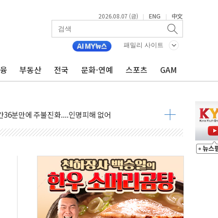
2026.08.07 (금)
ENG
中文
|
|
불 진화...인명피해 없어
06건 공매
패밀리 사이트
X90…'올 터치'는 호불호
금융
부동산
전국
문화·연예
스포츠
GAM
시간36분만에 주불진화....인명피해 없어
…자료는 전·현직 직원으로부터 확보"
가자 3만 명 돌파
선 운항허가 취득...중국 노선 다변화
 창작자 지원 규모 2배 확대
...휴대폰 결제 최대 6000원 할인
고 제휴 전자책 요금제 출시
 호출 서비스
..지역축제 '불금전파, 송정'과 상생