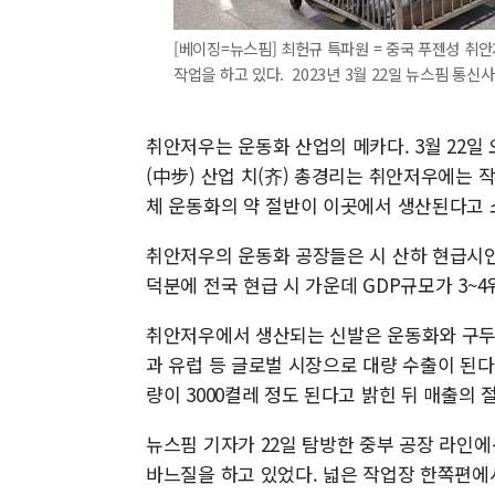
[베이징=뉴스핌] 최헌규 특파원 = 중국 푸젠성 
작업을 하고 있다. 2023년 3월 22일 뉴스핌 통신사 촬
취안저우는 운동화 산업의 메카다. 3월 22일
(中步) 산업 치(齐) 총경리는 취안저우에는 
체 운동화의 약 절반이 이곳에서 생산된다고 
취안저우의 운동화 공장들은 시 산하 현급시
덕분에 전국 현급 시 가운데 GDP규모가 3~
취안저우에서 생산되는 신발은 운동화와 구두,
과 유럽 등 글로벌 시장으로 대량 수출이 된다
량이 3000켤레 정도 된다고 밝힌 뒤 매출의
뉴스핌 기자가 22일 탐방한 중부 공장 라인
바느질을 하고 있었다. 넓은 작업장 한쪽편에