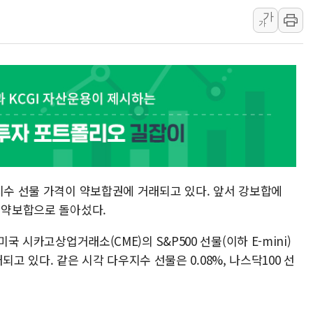
가
[단독] "입주민 갑질 
가
중국 최신판 '달(月) 
뉴인텍, 하반기 '전력
듀오백 정관영 대표, 
BGF리테일, 2분기 영
휴젤, 매출 2545억
지수 선물 가격이 약보합권에 거래되고 있다. 앞서 강보합에
고 약보합으로 돌아섰다.
국 시카고상업거래소(CME)의 S&P500 선물(이하 E-mini)
거래되고 있다. 같은 시각 다우지수 선물은 0.08%, 나스닥100 선