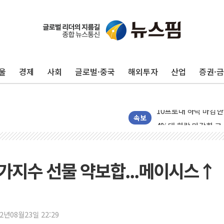
개인사업자대출 격차 9
지적 장애 여성 강제 
코인원, 카카오뱅크와 
울
경제
사회
글로벌·중국
해외투자
산업
증권·
고객 탓하며 배상 피
파주 쇼핑백 제조 공장
10프로대 하락 마감한
4%대 하락 마감한 
속보
이성훈 LH 사장 "
KT&G, 상반기 역대
에이루트, 글로벌 리테
주가지수 선물 약보합...메이시스↑
[뉴스핌 뉴스레터 Toda
인천공항 여객터미널,
해군, 독도 인근서 
22년08월23일 22:29
여권 내부서도 제기되