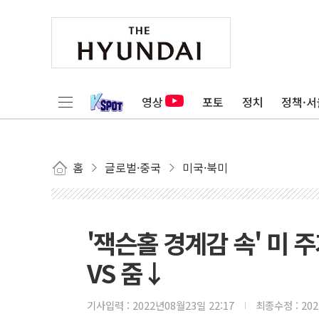
영상
포토
정치
정책·서
홈
글로벌·중국
미국·북미
'잭슨홀 경계감 속' 미 
VS 줌↓
기사입력 :
2022년08월23일 22:17
최종수정 :
20