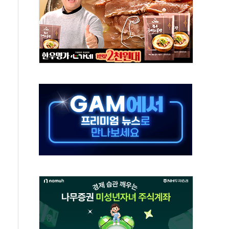
아니다"…원주 A아파트 '입주민 3인방' 정면 반박
지질도' 완성...달 어디에 어떤 광물이 있나 한눈에
용 커패시터' 사업 확대
자사주 추가 매입
업익 849억원…전년 比 22.3%↑
원·영업익 1037억원…상반기 역대 최대