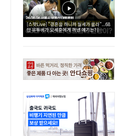
[스팟Live] "결혼을 하니까 월세가 올라"...68
만 유튜버가 오세훈에게 꺼낸 얘기는? |
26.08.06 서울시 부동산 대토론회