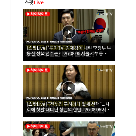
스팟
Live
[스팟Live] '투미TV' 김제경이 내린 李정부 부
동산 정책 점수는? | 26.08.06 서울시 부동산
대토론회
[스팟Live] "전셋집 구하려다 월세 선택"...사
회에 첫발 내디딘 청년의 한탄 | 26.08.06 서울
시 부동산 대토론회