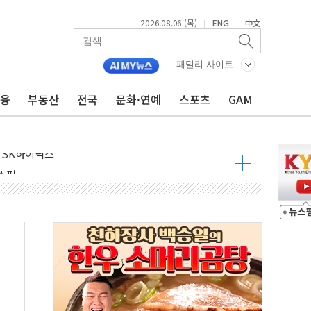
2026.08.06 (목)
ENG
中文
|
|
180억→3990억…인터넷뱅크 1·2위 '격전'
추행·스토킹 혐의 70대…경찰 불구속 입건
패밀리 사이트
계좌 제휴 1년 연장 유력
금융
부동산
전국
문화·연예
스포츠
GAM
하던 통신 3사…공정위에서 제동
서 화재 4개 동 전소…인명피해 없어
 SK하이닉스
코스피
서울지역본부 청년주택으로"…직원 사기 회복도 숙제
 최대매출…중간배당금 2000원으로 상향
일 박람회서 신규 채널 확보
y ANDA] 8월 6일
 대형 미디어아트로 다채로운 볼거리 제공
동해영토수호훈련 비공개 실시
는 레버리지 책임론…정청래·조국, 김민석·靑에 공세