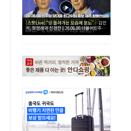
[스팟Live] “당 돌아가는 모습에 분노”…김민
석, 정청래와 신경전 | 26.08.08 더불어민주당
당대표·최고위원 후보 제주 합동연설회