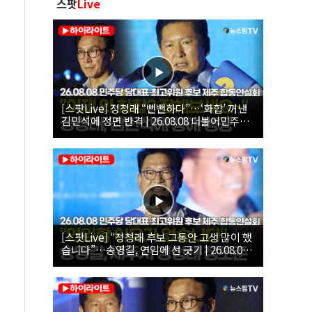
스팟
Live
[스팟Live] 정청래 “뻔뻔하다”…‘화합’ 꺼낸
김민석에 정면 반격 | 26.08.08 더불어민주당
당대표·최고위원 후보 제주 합동연설회
[스팟Live] “정청래 후보 그동안 고생 많이 했
습니다”…송영길, 연임에 선 긋기 | 26.08.08
더불어민주당 당대표·최고위원 후보 제주 합
동연설회