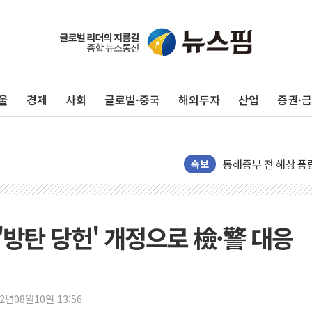
울
경제
사회
글로벌·중국
해외투자
산업
증권·
'화합' 꺼낸 김민석
李대통령, ISA 개편
동해중부 전 해상 풍
연일 폭염에 온열질환
속보
中 전방위 아파트 부
인제 용대리 계곡서 
동해시, 11~14일 
.'방탄 당헌' 개정으로 檢·警 대응
강원 중·남부 동해안
청양 밭에서 일하던 
폭염에 車 운전면허 
22년08월10일 13:56
李대통령, 'ISA·주