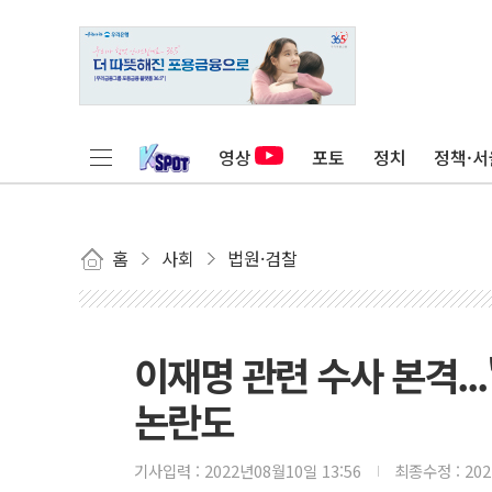
영상
포토
정치
정책·서
홈
사회
법원·검찰
이재명 관련 수사 본격..
논란도
기사입력 :
2022년08월10일 13:56
최종수정 :
20