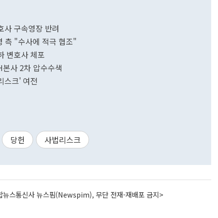
변호사 구속영장 반려
명 측 "수사에 적극 협조"
영하 변호사 체포
GH본사 2차 압수수색
리스크' 여전
당헌
사법리스크
뉴스통신사 뉴스핌(Newspim), 무단 전재-재배포 금지>