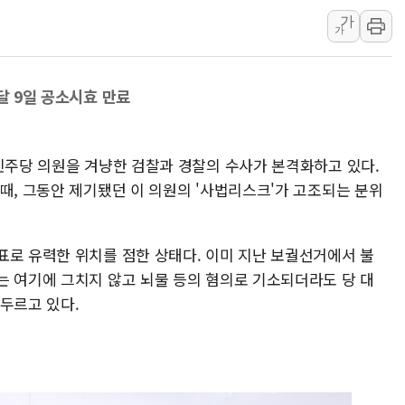
가
'호우 특보' 경북 울진
가
주말 무더위·열대야
오세훈 "용산공원 주
달 9일 공소시효 만료
충북 주말 무더위 지
10월 보완수사권 폐
한상협, 업계 개인정
어민주당 의원을 겨냥한 검찰과 경찰의 수사가 본격화하고 있다.
민주당, 오늘 제주·인천
때, 그동안 제기됐던 이 의원의 '사법리스크'가 고조되는 분위
뉴욕증시, 고용 쇼크
트럼프, 쿡 연준 이사
표로 유력한 위치를 점한 상태다. 이미 지난 보궐선거에서 불
는 여기에 그치지 않고 뇌물 등의 혐의로 기소되더라도 당 대
서두르고 있다.