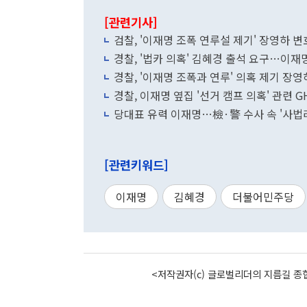
[관련기사]
검찰, '이재명 조폭 연루설 제기' 장영하 
경찰, '법카 의혹' 김혜경 출석 요구…이재
경찰, '이재명 조폭과 연루' 의혹 제기 장
경찰, 이재명 옆집 '선거 캠프 의혹' 관련 
당대표 유력 이재명…檢·警 수사 속 '사법
[관련키워드]
이재명
김혜경
더불어민주당
<저작권자(c) 글로벌리더의 지름길 종합