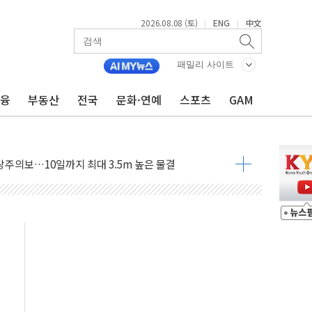
2026.08.08 (토)
ENG
中文
|
|
패밀리 사이트
금융
부동산
전국
문화·연예
스포츠
GAM
에 '뻔뻔' 받아친 정청래…제주 연설서 신경전 고조
 재검토 지시…與 "적극 환영"·野 "졸속 국정"
랑주의보…10일까지 최대 3.5m 높은 물결
 사망 23명…정부, 비상대응기구 가동
양, 수도 베이징도 부동산 규제 철폐
수위 상승으로 피서객 7명 고립…전원 구조
'별똥별 멍' 운영…페르세우스 유성우 관측
 시간당 50mm 이상 폭우…호우경보 발효
90대 숨져…온열질환 여부 조사
기능시험 오전 집중 편성…체감온도 38도 넘으면 중단
가누르기 방지법' 전면 재검토 지시