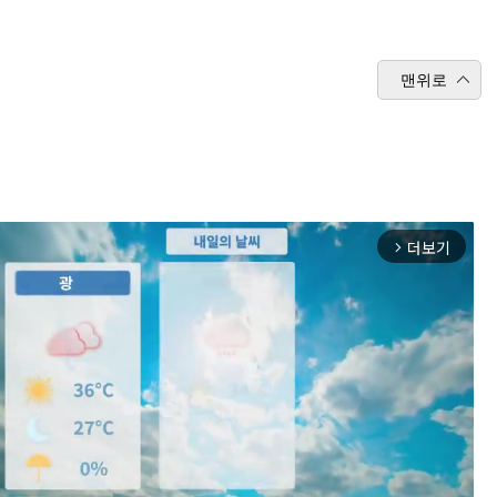
맨위로
더보기
arrow_forward_ios