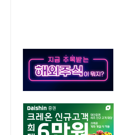
 시간당 20~30mm 강한 비...가뭄 해소될 듯
 지속…내륙 곳곳 소나기
택 검토, 민주당 스스로 원칙 뒤집는 것"
속…청주·진천 35도, 곳곳 소나기
지·공소청 출범…피해자들 '범죄 사각지대' 우려
보 보안 새판 짠다…'자율규제단체' 타진
 경선 발표...김민석 '재역전' vs 정청래 '격차 확대'
에 금리 인상 우려 후퇴…S&P500 최고치
 해임 재추진…"26일까지 의혹 소명" 요구