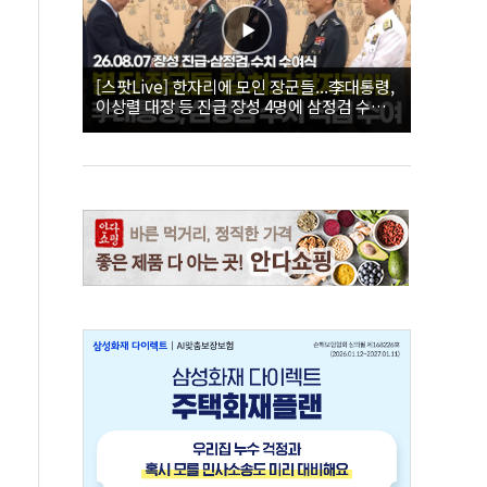
[스팟Live] 한자리에 모인 장군들...李대통령,
이상렬 대장 등 진급 장성 4명에 삼정검 수치
직접 수여｜26.08.07 장성 진급·삼정검 수치
수여식