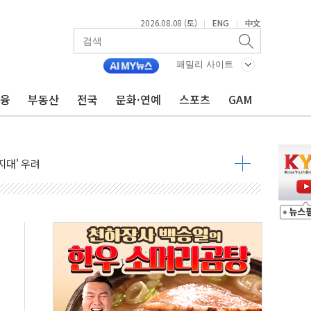
2026.08.08 (토)
ENG
中文
|
|
패밀리 사이트
금융
부동산
전국
문화·연예
스포츠
GAM
것"
지대' 우려
 정청래 격차 확대'
타진
최고치
 요구
낮아지며 상승… STOXX 600 지수는 나흘 연속 최고치
세
엘·이란 위협에 맞설 자체 억지력 강화