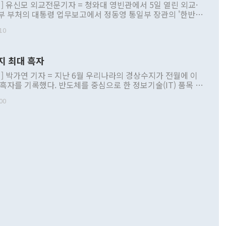
] 유신모 외교전문기자 = 청와대 영빈관에서 5일 열린 외교·
부 부처의 대통령 업무보고에서 정동영 통일부 장관의 '한반도
 구상'과 업무보고 발언이 논란을 빚고 있다. 이날 정 장관의
10
정부 내 조율을 거치지 않은 사안을 정책으로 추진하겠다고 공
는가 하면 사실 관계에 맞지 않은 설명도 있었다. 이재명 대통
로 신중을 기해 달라고 경고했고, 조현 외교부 장관은 '이상
지 최대 흑자
 근거한 비현실적 구상'이라는 비판을 내놨다. 그동안 정 장
책 관련 발언이 물의를 빚은 적은 여러 번 있지만 대통령과 유
] 박가연 기자 = 지난 6월 우리나라의 경상수지가 전월에 이
이 공개적으로 부정적 입장을 표명한 것은 이례적이다. 정 장
 흑자를 기록했다. 반도체를 중심으로 한 정보기술(IT) 품목 수
대북 접근법과 월권을 제어해야 한다는 목소리도 높아지고 있
간 상품수출이 처음으로 1000억달러를 넘어선 영향이다. [자
00
 따르
기자간담회를 하고 있다. [사진=통일부] 2026.07.23 ◆통일
 경상수지는 497억3000만달러 흑자로 집계됐다. 전월(386억
 넘어선 주장 정 장관은 이날 업무보고에서 '한반도 평화공존
)에 이어 두 달 연속 월간 기준 역대 최대 기록을 갈아치웠다.
 설명하면서 이재명 정부 2년차 핵심 과제로 상호 존중·평화
해 상반기 누적 경상수지 흑자는 1910억1000만달러를 기록
·핵 없는 한반도 등 3대 기본 방향을 제시했다. 정 장관은 "대
지 흑자를 견인한 것은 상품수지다. 6월 상품수지는 478억
언어는 멈춰야 한다"면서 주적 용어 대체를 주장했다. 지난 25
 흑자를 기록하며 전월에 이어 역대 최대를 다시 썼다. 국제수
D(완전하고 검증가능하며 되돌릴 수 없는 비핵화) 구도는 이미
수출은 1123억7000만달러로 전년 동월 대비 84.5% 증가하
했다. 또 "현 시점에서 흘러간 선(先)비핵화만 되뇌는 것은
 처음으로 1000억달러를 넘어섰다. 상품수입은 644억8000만
 데 힘이 되지 않는다"고 주장했다. 정 장관은 또 "정전 체제
6% 늘었다. 통관 기준으로는 반도체 수출이 전년 동월 대비
로 바꾸는 논의에 착수하겠다"면서 "북·미 정상회담 견인과
증했고 컴퓨터·주변기기(SSD)는 282.7% 증가했다. IT 품목
화의 동력을 확보하기 위해 최선을 다할 것"이라고 말했다. 하
.4% 늘었으며 비IT 품목도 ▲석유제품(47.5%) ▲화공품
령은 정 장관의 구상에 대부분 제동을 걸었다. 이 대통령은 "평
▲철강제품(17.9%) ▲승용차(6.1%) 등을 중심으로 18.6% 증가
 정치적으로 악용되는 측면이 있다"며 "많이 조심하셔야 한
준 수입은 ▲원자재(30.5%) ▲자본재(35.3%) ▲소비재
다. 북한을 다른 이름으로 불러야 한다는 주장에는 "표현에 꼬