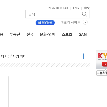
2026.08.06 (목)
ENG
中文
|
|
패밀리 사이트
금융
부동산
전국
문화·연예
스포츠
GAM
니다"…원주 A아파트 '입주민 3인방' 정면 반박
 밑그림, 중국 全月 1대 5백만 지질도 완성
커패시터' 사업 확대
주 추가 매입
 849억원…전년 比 22.3%↑
영업익 1037억원…상반기 역대 최대
항공우주·방산으로 넓힌다
DNA 백신 플랫폼' 美 특허 확보
관 이전' 대응 '맞손'
↑…상승폭 커졌지만 고가주택 밀집된 강남·서초 둔화