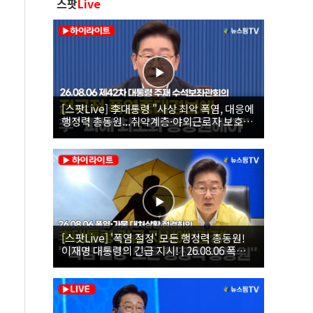
스팟
Live
[스팟Live] 李대통령 "사상 최악 폭염, 대응에
행정력 총동원...취약계층·야외근로자 보호에
힘써야"｜26.08.06 제42차 대통령 주재 수석
보좌관회의
[스팟Live] '폭염 절정' 모든 행정력 총동원!
이재명 대통령의 긴급 지시! | 26.08.06 폭염•
가뭄 대처상황 점검회의