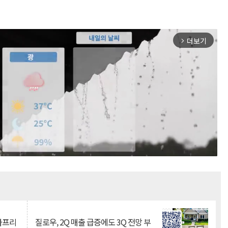
더보기
arrow_forward_ios
Mute
·아프리
질로우, 2Q 매출 급증에도 3Q 전망 부