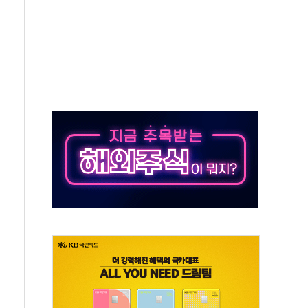
압변압기 첫 공급...국가 전력망에 첫 입성
대대적 인상 계획...업계 파장 예고
업익 14.2% 감소…"온라인 사업으로 성장"
 투표' 요구...친청계 응집력 '희석' 전략 통할까
현대 테라타워 구리갈매' 공급
…'매출 절반' 실리콘 반등에 하반기 기대
치 프레임에 졸속 추진…'잼데믹' 안보까지 몰고 와"
재개해야 여론조사 51.9%…그것이 국민의 뜻"
규모의 AI 데이터센터 건설 추진
층 안부에 AI 활용…이주노동자 폭염 방치, 국격 훼손"