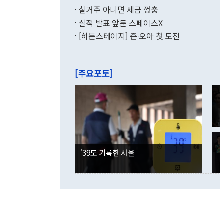
(16.4%)
투리가 잡혀 
실거주 아니면 세금 껑충
월(-10억9
쁜 상황이 초
증가와 유류할
실적 발표 앞둔 스페이스X
9·19 군사
기록했지만 
[히든스테이지] 즌·오아 첫 도전
"우리의 선의
로 전환됐다.
으로 약간의 의문
를 기록해 전
관은 업무보고
는 배당수입
주의에 근거한
줄면서 25억
[주요포토]
라며 "여러분
억1000만달
이 9월 러시
였던 올해 3
며 "정부 차
인의 해외투자
은 "그것은 
각각 증가했다
잘랐다. 정 
국인의 국내 
않았다는 점에
감소하며 전월
사합의 복원,
경신했다. 외
권이라는 지적
분기 말 만기
뒤 "여기 업
다. 내국인의
'39도 기록한 서울
부의 한 소식
다. eoyn2@
를 거쳐 결정
련 부처 장관
하고 대통령의
한 문제"라고 지적했다. 이재명 대통령이
외교 국방 등
2026.08.05 ◆시대착오적 접근, 대북 인식 오류 더욱 문제인 것은 정 장관