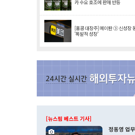
카 수요 호조에 판매 반등
[홍콩 대장주] 메이퇀 ③ 신성장
'폭발적 성장'
[뉴스핌 베스트 기사]
정동영 업무