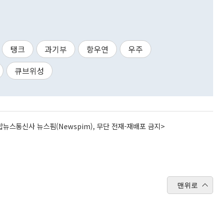
탱크
과기부
항우연
우주
큐브위성
뉴스통신사 뉴스핌(Newspim), 무단 전재-재배포 금지>
맨위로