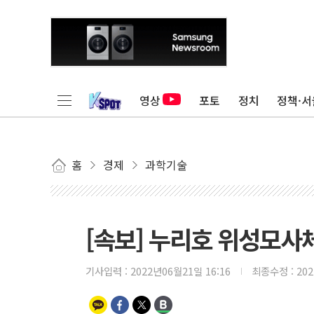
영상
포토
정치
정책·서
홈
경제
과학기술
[속보] 누리호 위성모사체
기사입력 :
2022년06월21일 16:16
최종수정 :
20