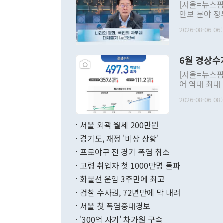
[서울=뉴스핌
안보 분야 정
평화공존 발전
2026-08-06 06:
발언 중에는 
언한 것이 있
령은 공개적으
6월 경상수
주의적 희망에
관의 대북 정
[서울=뉴스핌
관 부처 장관
어 역대 최대
관의 무리한 
출 호조로 월
다. [정동영 통일부 장관이 지난달 23일 오후 서울 종로구 정부서울청사에
2026-08-06 08:
료=한국은행] 한국은행이 6일 발표한 '2026년 6월 국제수지(잠정)'에
서 취임 1주년 
면 지난 6월
부 장관 권한
1000만달러
서울 외곽 월세 200만원
발전 구상'을
이에 따라 올
적 갈등 해결
경기도, 재정 '비상 상황'
했다. 경상수
결과 혐오의 
9000만달러
프로야구 전 경기 폭염 취소
년간의 CVI
지 기준 상품
고령 취업자 첫 1000만명 돌파
무너졌다고도 
며 월간 기준
현실을 바꾸는
달러로 38.
화물선 운임 3주만에 최고
를 평화 체제
196.9% 급
검찰 수사권, 72년만에 막 내려
함께 4자 대
수출은 160
지만 이 대통
서울 첫 폭염중대경보
(18.6%) 
화공존 정책이
했다. 통관 기
'300억 사기' 차가원 구속
다"고 지적했