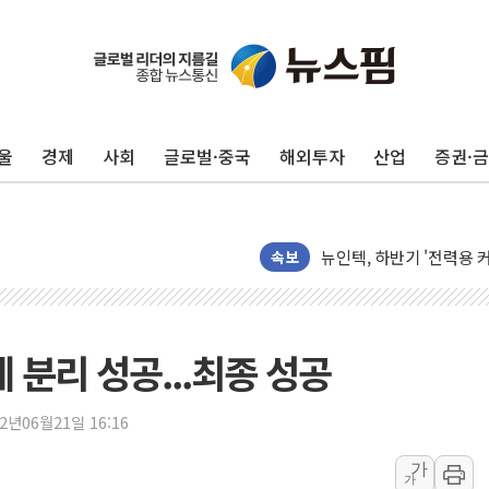
울
경제
사회
글로벌·중국
해외투자
산업
증권·
[단독] "입주민 갑질 아
유인우주선 달 착륙지 선정
뉴인텍, 하반기 '전력용 
속보
듀오백 정관영 대표, 자사
BGF리테일, 2분기 영업익
휴젤, 매출 2545억원·
 분리 성공...최종 성공
포스코, 희귀가스 사업 
진원생명과학, '코로나19 
22년06월21일 16:16
경북도·대구시 '2차 공공기
가
가
서울 아파트값 0.26%