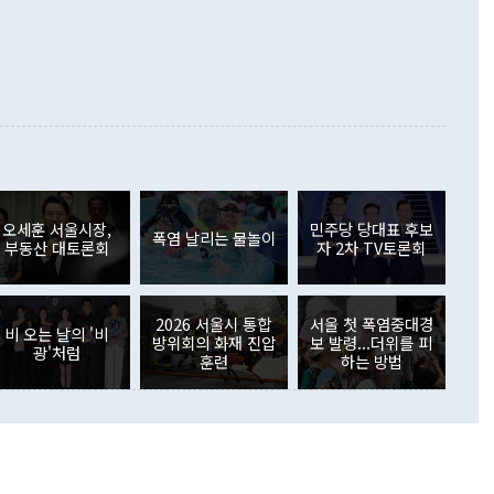
가 모두 늘었다. 서비스수지는 12억9000만달러 적자를 기록해 전
정쟁으로 휘몰아 들어가면 원래 하고자 했던 데에서 오히려 나
000만달러)보다 적자 폭이 확대됐다. 여행수지는 외국인 입국자
래될 수 있다"고 경고했다. 이 대통령은 남북 신뢰 구축을 위해
증료 인상 등에 따른 출국자 감소로 4억4000만달러 흑자를
합의를 선제적으로 복원해야 한다는 정 장관의 주장에 대해서도
지식재산권사용료수지는 전월 흑자에서 4억4000만달러 적자
대로 하는 게 과연 한반도의 평화와 안정에 플러스냐, 결론적
 본원소득수지는 배당소득을 중심으로 32억7000만달러 흑자
이 들 때도 있다"며 부정적으로 반응했다. 조현 외교부 장
월(21억7000만달러)보다 흑자 폭이 확대됐다. 배당소득수지
 사후 브리핑에서 정 장관이 언급한 '4자 회담'에 대해 "이상
이 늘어난 데다 전월 분기배당에 따른 기저효과로 배당지급이
 어떤 희망이라 하더라도 그건 아직 조율되지 않은 방법"이
6000만달러 흑자를 나타냈다. 금융계정 순자산은 6월 중 467
들께서 디스카운트해 주시면 좋겠다"고 선을 그었다. 정 장관
러 증가해 월간 기준 역대 최대 증가 폭을 기록했다. 종전 최대
아 블라디보스토크에서 열리는 '동방경제포럼(EEF)'을 언급하
월(369억9000만달러)을 넘어선 것이다. 직접투자에서는 내국
원에서 (참석을) 검토하고 있다"고 발언한 데 대해서도 조 장관
가 80억1000만달러, 외국인의 국내투자가 46억3000만달러
외교부의 몫"이라며 "아직 거기까지 진도가 나가지 않았다"고
오세훈 서울시장,
민주당 당대표 후보
. 증권투자에서는 외국인의 국내 주식 매도세가 이어졌다. 외
폭염 날리는 물놀이
부동산 대토론회
자 2차 TV토론회
장관이 이날 소개한 대북 구상과 설명은 정부 내 조율을 거치지
주식 투자는 차익실현 매도 등의 영향으로 316억1000만달러
서 문제가 있다. 특히 주적 표현 대체와 국호 사용, 9·19 군
(-310억5000만달러)에 이어 역대 최대 순매도 기록을 다시
 4자회담 추진 등은 통일부 장관이 결정할 사안이 아니어서 월
국인의 국내 채권투자는 세계국채지수(WGBI) 자금 유입에도
이 나오고 있다. 이 대통령은 정 장관의 업무보고를 듣고 난
도래 영향으로 증가 폭이 줄어든 52억9000만달러를 기록했
2026 서울시 통합
서울 첫 폭염중대경
무보고에 발표했다고 승인난 건 아니다"라고 재차 확인했다. 정
비 오는 날의 '비
 해외 증권투자는 주식을 중심으로 35억6000만달러 증가했
방위회의 화재 진압
보 발령...더위를 피
광'처럼
통은 "정 장관의 발언 내용은 대부분 국가안전보장회의(NSC)
newspim.com
훈련
하는 방법
된 사안이 아닌 정 장관의 개인적 생각에 가깝다"며 "안보 관
이 정부의 공식 정책이 아닌 사안을 추진하겠다고 업무보고를
 면전에서 '국군통수권자가 나서야 한다'고 주장한 것은 심각
 5일 청와대 영빈관에서 열린 통일
 외교 안보 부처 업무보고에서 발언하고 있다. [사진=청와대]