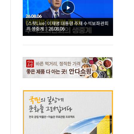
[스팟Live] 이재명 대통령 주재 수석보좌관회
의 생중계｜26.08.06