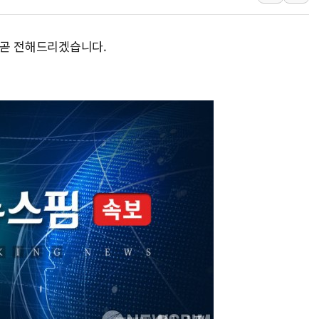
효성중공업, 덴마크에 초고
딥시크, AI 서비스 가격 
 곧 전해드리겠습니다.
CJ프레시웨이, 2분기 영
초박빙 경선에 친명계 '추가
구리시 입주업종 확대…'
KCC, 실적은 주춤했지만
정점식 "사관학교 통합 정
장동혁 "李대통령 재판 
日, 아키타에 일본 최대 
[종합] 李대통령 "취약계