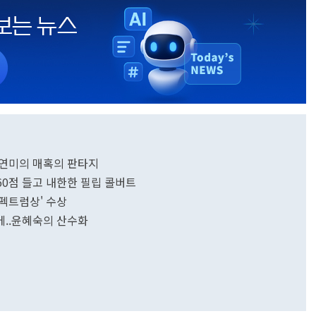
이연미의 매혹의 판타지
60점 들고 내한한 필립 콜버트
펙트럼상' 수상
에..윤혜숙의 산수화