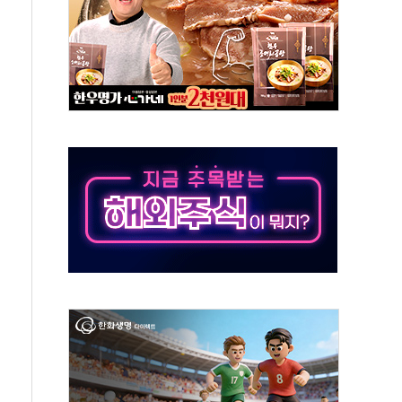
야, 경쟁상대 中과 비교해야"
하는 '선봉'의 대민 봉사
미사일 1발 발사… 올해 10번째·42일 만 도발
 새 안보 위기… 반군·마약카르텔이 습득해 전투 활용
어선 구조
무해한 표면 부식 물질"
분만에 진화...외국인 노동자 숨져