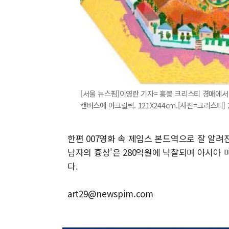
[서울 뉴스핌]이영란 기자= 홍콩 크리스티 경매에서 1
캔버스에 아크릴릭. 121X244cm.[사진=크리스티] 202
한편 007영화 속 제임스 본드역으로 잘 알려
남자의 흉상'은 280억원에 낙찰되며 아시아
다.
art29@newspim.com