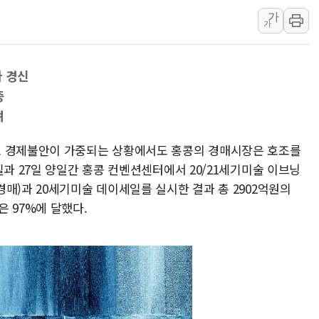
김정관 산업부 장관 "주 52시간 손봐
가
가
해군 1함대 창설 80주년…지역과 함께
[3보] 북, 원산서 동해로 단거리 탄도
 경신
우크라 드론 전술, 중남미 콜롬비아에
증
동해해경, 독도 해상서 부유물 감긴 
려
주한미군 "오산기지 누출, 백린 아닌 
구미 폐염산처리업체서 불 2시간30여
로 경제불안이 가중되는 상황에서도 홍콩의 경매시장은 호조를
일과 27일 양일간 홍콩 컨벤션센터에서 20/21세기미술 이브닝
매)과 20세기미술 데이세일를 실시한 결과 총 2902억원의
 97%에 달했다.