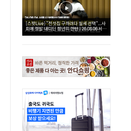
[스팟Live] "전셋집 구하려다 월세 선택"...사
회에 첫발 내디딘 청년의 한탄 | 26.08.06 서울
시 부동산 대토론회