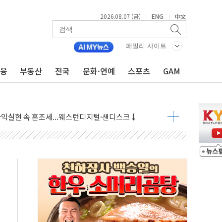
2026.08.07 (금)
ENG
中文
|
|
 상승… "2분기 기업 순이익 21% 증가" 전망
패밀리 사이트
 나토 회원국 공격 검토… 거짓 깃발 작전"
재회…로봇·AI 데이터센터·모빌리티 구체화
금융
부동산
전국
문화·연예
스포츠
GAM
·아이온큐·도어대시↑ VS 샌디스크·피그마·앱러빈↓
 반대…상법·자본시장법 개정 논의"
 차익실현 속 혼조세...웨스턴디지털·샌디스크↓
에 긴급 안보 점검회의
호르무즈 재개방 기대에 강세
조까지, 상승...호실적 보고 기업 상승세 뚜렷
인 '사파리' 공격… 시민들 공포감 극대화 전략
' 임시 주총 기대감에 홀로 상한가…마진 잔액은 사상 최고
버리지 위험수위…숨은 차입이 더 큰 변수"
대응 1단계 진압 중