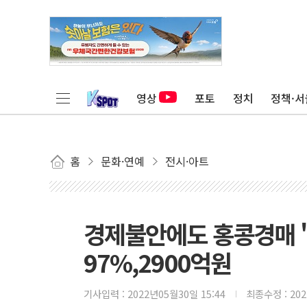
영상
포토
정치
정책·서
홈
문화·연예
전시·아트
경제불안에도 홍콩경매 
97%,2900억원
기사입력 :
2022년05월30일 15:44
최종수정 :
20