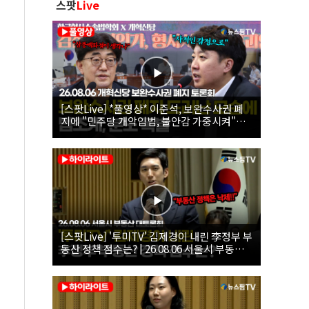
스팟
Live
[스팟Live] *풀영상* 이준석, 보완수사권 폐
지에 "민주당 개악입법, 불안감 가중시켜"｜
26.08.06 개혁신당 보완수사권 폐지 토론회
[스팟Live] '투미TV' 김제경이 내린 李정부 부
동산 정책 점수는? | 26.08.06 서울시 부동산
대토론회