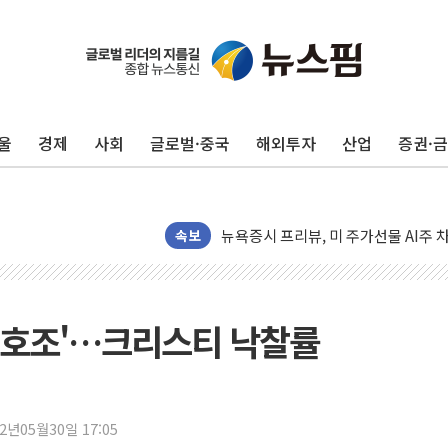
유럽증시, 견조한 실적 소화하며 대부분
리투아니아 국방 "러, 우크라 드론으로
구광모, 내주 실리콘밸리서 젠슨 황 
울
경제
사회
글로벌·중국
해외투자
산업
증권·
뉴욕증시 개장 전 특징주...모더나
김정관 장관 "영업이익 N% 성과급
뉴욕증시 프리뷰, 미 주가선물 AI주
속보
청와대, 북한 단거리 탄도미사일 발사
금값 7주 만에 최고…美 고용 둔화·
[인도증시] 중동 긴장 완화에 실적 호
'호조'…크리스티 낙찰률
러, 1인칭시점 드론으로 우크라 민간
[베트남 증시] 지수 하락 속 'DGC
'월가의 황제' 다이먼 "금융시장 레
22년05월30일 17:05
양주 섬유염색공장서 화재 1명 중상…