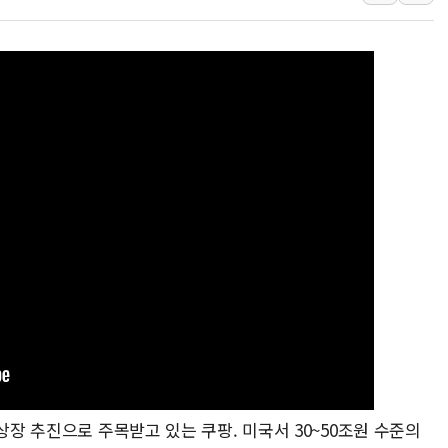
보훈부, 미 DPAA와 MOU… "6·25 미군 실
트럼프 "금리 내려야"…파월 때와 달리 워시엔
특정 정치인 측근 포항시 정책특보 내정설...포
李 "해남 태양광, 대한민국 다음 100년 밑거
李 대통령, '6시간 마라톤 부동산 2차 회의'
트럼프, 中 겨냥 폴리실리콘 관세 15% 부과
[사진] 빈살만과 에르도안의 만남
이란와이어 "이란 최고지도자 위독…곧 사망
남동발전, 해남군에 국내 최대 규모 400MW 
[인도증시] 중동 불안 속 유가 상승에 소폭 하락
상장 추진으로 주목받고 있는 쿠팡. 미국서 30~50조원 수준의