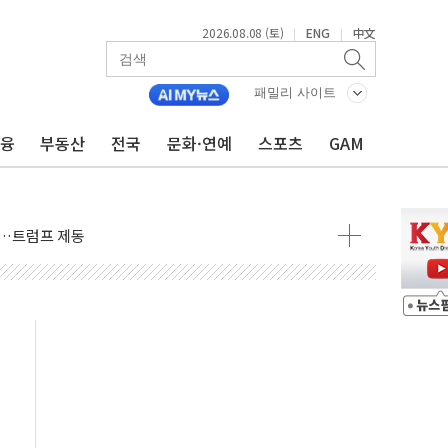
2026.08.08 (토)
ENG
中文
|
|
패밀리 사이트
금융
부동산
전국
문화·연예
스포츠
GAM
체결… 이스라엘·이란 위협에 맞설 자체 억지력 강화
 다음 주"
령…트럼프 제동
주일 이상 '올스톱'… 美 해상봉쇄 영향
개입했나" 촉각
용 쇼크에 반도체주 '활짝'
우려 후퇴…나스닥 선물 1%대 상승
…9월 금리 인상 기대 후퇴
체결
라우드플레어·태양광주↑ VS 트레이드데스크·웬디스↓