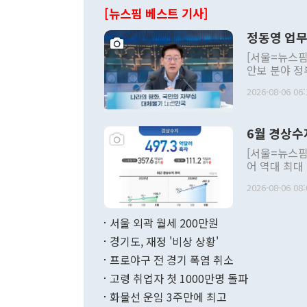
[뉴스핌 베스트 기사]
정동영 업무
[서울=뉴스핌
안보 분야 정
평화공존 발전
2026-08-06 06:
발언 중에는 
언한 것이 있
령은 공개적으
6월 경상수
주의적 희망에
관의 대북 정
[서울=뉴스핌
관 부처 장관
어 역대 최대
관의 무리한 
출 호조로 월
다. [정동영 통일부 장관이 지난달 23일 오후 서울 종로구 정부서울청사에
2026-08-06 08:
료=한국은행] 한국은행이 6일 발표한 '2026년 6월 국제수지(잠정)'에
서 취임 1주년 
면 지난 6월
부 장관 권한
1000만달러
서울 외곽 월세 200만원
발전 구상'을
이에 따라 올
적 갈등 해결
경기도, 재정 '비상 상황'
했다. 경상수
결과 혐오의 
9000만달러
프로야구 전 경기 폭염 취소
년간의 CVI
지 기준 상품
고령 취업자 첫 1000만명 돌파
무너졌다고도 
며 월간 기준
현실을 바꾸는
달러로 38.
화물선 운임 3주만에 최고
를 평화 체제