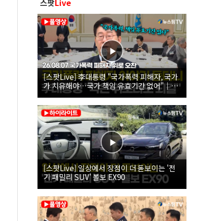
스팟
Live
[스팟Live] 李대통령 "국가폭력 피해자, 국가
가 치유해야…국가 책임 유효기간 없어"｜
26.08.07 국가폭력 피해자 위로 오찬
[스팟Live] 일상에서 장점이 더 돋보이는 '전
기 패밀리 SUV' 볼보 EX90