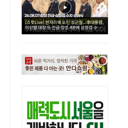
[스팟Live] 한자리에 모인 장군들...李대통령,
이상렬 대장 등 진급 장성 4명에 삼정검 수치
직접 수여｜26.08.07 장성 진급·삼정검 수치
수여식