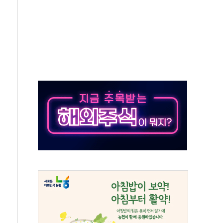
종자 7359명 끝까지 찾겠다"
 톤 낮춰
항시 '시끌'
름…수도권 집중 완화 전환점"
 주재… "전폭적 공급 확대·속도전 총력"
…美 태양광주 급등
해도 놀랍지 않아"
태양광 착공…여의도 1.6배 규모
...금융주 낙폭 커