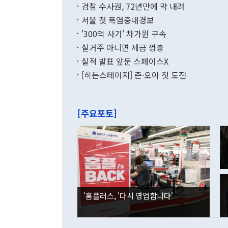
196.9% 급
검찰 수사권, 72년만에 막 내려
함께 4자 대
수출은 160
지만 이 대통
서울 첫 폭염중대경보
(18.6%) 
화공존 정책이
했다. 통관 기
'300억 사기' 차가원 구속
다"고 지적했
(16.4%)
투리가 잡혀 
실거주 아니면 세금 껑충
월(-10억9
쁜 상황이 초
증가와 유류할
실적 발표 앞둔 스페이스X
9·19 군사
기록했지만 
[히든스테이지] 즌·오아 첫 도전
"우리의 선의
로 전환됐다.
으로 약간의 의문
를 기록해 전
관은 업무보고
는 배당수입
주의에 근거한
줄면서 25억
[주요포토]
라며 "여러분
억1000만달
이 9월 러시
였던 올해 3
며 "정부 차
인의 해외투자
은 "그것은 
각각 증가했다
잘랐다. 정 
국인의 국내 
않았다는 점에
감소하며 전월
사합의 복원,
경신했다. 외
권이라는 지적
분기 말 만기
뒤 "여기 업
다. 내국인의
'홈플러스, '다시 영업합니다'
부의 한 소식
다. eoyn2@
를 거쳐 결정
련 부처 장관