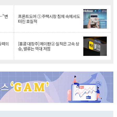
Mute
…"변
프론트도어 ① 주택시장 침체 속에서도
터진 호실적
 동력의
[홍콩 대장주] 메이퇀② 실적은 고속 상
승, 밸류는 역대 저점