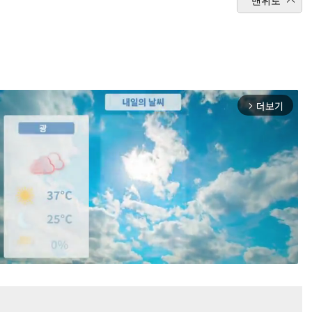
맨위로
더보기
arrow_forward_ios