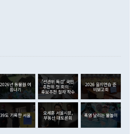
증했고 컴퓨터·주변기기(SSD)는 282.7% 증가했다. IT 품목
화의 동력을 확보하기 위해 최선을 다할 것"이라고 말했다. 하
.4% 늘었으며 비IT 품목도 ▲석유제품(47.5%) ▲화공품
령은 정 장관의 구상에 대부분 제동을 걸었다. 이 대통령은 "평
▲철강제품(17.9%) ▲승용차(6.1%) 등을 중심으로 18.6% 증가
 정치적으로 악용되는 측면이 있다"며 "많이 조심하셔야 한
준 수입은 ▲원자재(30.5%) ▲자본재(35.3%) ▲소비재
다. 북한을 다른 이름으로 불러야 한다는 주장에는 "표현에 꼬
가 모두 늘었다. 서비스수지는 12억9000만달러 적자를 기록해 전
정쟁으로 휘몰아 들어가면 원래 하고자 했던 데에서 오히려 나
000만달러)보다 적자 폭이 확대됐다. 여행수지는 외국인 입국자
래될 수 있다"고 경고했다. 이 대통령은 남북 신뢰 구축을 위해
증료 인상 등에 따른 출국자 감소로 4억4000만달러 흑자를
합의를 선제적으로 복원해야 한다는 정 장관의 주장에 대해서도
지식재산권사용료수지는 전월 흑자에서 4억4000만달러 적자
대로 하는 게 과연 한반도의 평화와 안정에 플러스냐, 결론적
 본원소득수지는 배당소득을 중심으로 32억7000만달러 흑자
이 들 때도 있다"며 부정적으로 반응했다. 조현 외교부 장
월(21억7000만달러)보다 흑자 폭이 확대됐다. 배당소득수지
 사후 브리핑에서 정 장관이 언급한 '4자 회담'에 대해 "이상
이 늘어난 데다 전월 분기배당에 따른 기저효과로 배당지급이
 어떤 희망이라 하더라도 그건 아직 조율되지 않은 방법"이
6000만달러 흑자를 나타냈다. 금융계정 순자산은 6월 중 467
들께서 디스카운트해 주시면 좋겠다"고 선을 그었다. 정 장관
러 증가해 월간 기준 역대 최대 증가 폭을 기록했다. 종전 최대
아 블라디보스토크에서 열리는 '동방경제포럼(EEF)'을 언급하
월(369억9000만달러)을 넘어선 것이다. 직접투자에서는 내국
원에서 (참석을) 검토하고 있다"고 발언한 데 대해서도 조 장관
가 80억1000만달러, 외국인의 국내투자가 46억3000만달러
'선관위 특검' 국민
외교부의 몫"이라며 "아직 거기까지 진도가 나가지 않았다"고
2026년 동물원 여
2026 을지연습 준
. 증권투자에서는 외국인의 국내 주식 매도세가 이어졌다. 외
추천위 첫 회의…
름나기
비보고회
장관이 이날 소개한 대북 구상과 설명은 정부 내 조율을 거치지
주식 투자는 차익실현 매도 등의 영향으로 316억1000만달러
후보추천 절차 착수
서 문제가 있다. 특히 주적 표현 대체와 국호 사용, 9·19 군
(-310억5000만달러)에 이어 역대 최대 순매도 기록을 다시
 4자회담 추진 등은 통일부 장관이 결정할 사안이 아니어서 월
국인의 국내 채권투자는 세계국채지수(WGBI) 자금 유입에도
이 나오고 있다. 이 대통령은 정 장관의 업무보고를 듣고 난
도래 영향으로 증가 폭이 줄어든 52억9000만달러를 기록했
무보고에 발표했다고 승인난 건 아니다"라고 재차 확인했다. 정
오세훈 서울시장,
 해외 증권투자는 주식을 중심으로 35억6000만달러 증가했
39도 기록한 서울
폭염 날리는 물놀이
부동산 대토론회
통은 "정 장관의 발언 내용은 대부분 국가안전보장회의(NSC)
newspim.com
된 사안이 아닌 정 장관의 개인적 생각에 가깝다"며 "안보 관
이 정부의 공식 정책이 아닌 사안을 추진하겠다고 업무보고를