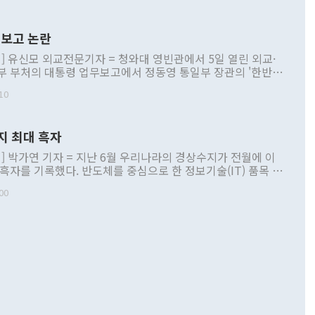
보고 논란
] 유신모 외교전문기자 = 청와대 영빈관에서 5일 열린 외교·
부 부처의 대통령 업무보고에서 정동영 통일부 장관의 '한반도
 구상'과 업무보고 발언이 논란을 빚고 있다. 이날 정 장관의
10
정부 내 조율을 거치지 않은 사안을 정책으로 추진하겠다고 공
는가 하면 사실 관계에 맞지 않은 설명도 있었다. 이재명 대통
로 신중을 기해 달라고 경고했고, 조현 외교부 장관은 '이상
지 최대 흑자
 근거한 비현실적 구상'이라는 비판을 내놨다. 그동안 정 장
책 관련 발언이 물의를 빚은 적은 여러 번 있지만 대통령과 유
] 박가연 기자 = 지난 6월 우리나라의 경상수지가 전월에 이
이 공개적으로 부정적 입장을 표명한 것은 이례적이다. 정 장
 흑자를 기록했다. 반도체를 중심으로 한 정보기술(IT) 품목 수
대북 접근법과 월권을 제어해야 한다는 목소리도 높아지고 있
간 상품수출이 처음으로 1000억달러를 넘어선 영향이다. [자
00
 따르
기자간담회를 하고 있다. [사진=통일부] 2026.07.23 ◆통일
 경상수지는 497억3000만달러 흑자로 집계됐다. 전월(386억
 넘어선 주장 정 장관은 이날 업무보고에서 '한반도 평화공존
)에 이어 두 달 연속 월간 기준 역대 최대 기록을 갈아치웠다.
 설명하면서 이재명 정부 2년차 핵심 과제로 상호 존중·평화
해 상반기 누적 경상수지 흑자는 1910억1000만달러를 기록
·핵 없는 한반도 등 3대 기본 방향을 제시했다. 정 장관은 "대
지 흑자를 견인한 것은 상품수지다. 6월 상품수지는 478억
언어는 멈춰야 한다"면서 주적 용어 대체를 주장했다. 지난 25
 흑자를 기록하며 전월에 이어 역대 최대를 다시 썼다. 국제수
D(완전하고 검증가능하며 되돌릴 수 없는 비핵화) 구도는 이미
수출은 1123억7000만달러로 전년 동월 대비 84.5% 증가하
했다. 또 "현 시점에서 흘러간 선(先)비핵화만 되뇌는 것은
 처음으로 1000억달러를 넘어섰다. 상품수입은 644억8000만
 데 힘이 되지 않는다"고 주장했다. 정 장관은 또 "정전 체제
6% 늘었다. 통관 기준으로는 반도체 수출이 전년 동월 대비
로 바꾸는 논의에 착수하겠다"면서 "북·미 정상회담 견인과