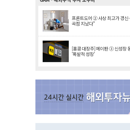
프론트도어 ② 사상 최고가 경신
곡점 지났다"
[홍콩 대장주] 메이퇀 ③ 신성장
'폭발적 성장'