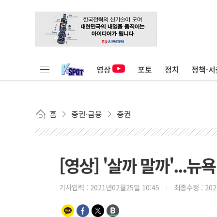
영상
포토
정치
정책·서
홈
증권·금융
증권
[영상] '살까 말까'...
기사입력 :
2021년02월25일 10:45
최종수정 :
20