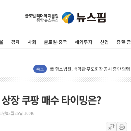
울
경제
사회
글로벌·중국
해외투자
산업
증권·
[종합] 이슬람 수니파 3국, '공동방위협정' 
트럼프, 백신·자폐증 행정명령 검토…"이르면
美 항소법원, 백악관 무도회장 공사 중단 명
속보
이란의 핵심 원유 수출항 '하르그섬', 최근 1
美 고용 쇼크에 엔화 장중 급등…시장은 "또 
[AI MY 뉴스] 뉴욕 반도체주 프리뷰...美 고
뉴욕 상장 쿠팡 매수 타이밍은?
뉴욕증시 프리뷰, 美 고용 쇼크에 금리 인상 
[종합] 美 7월 고용 2만3000명 감소 '쇼크'
21년02월25일 10:46
[사진] 이슬람 수니파 3개국, 공동방위협정 
가
가
뉴욕증시 개장 전 특징주...아틀라시안·클