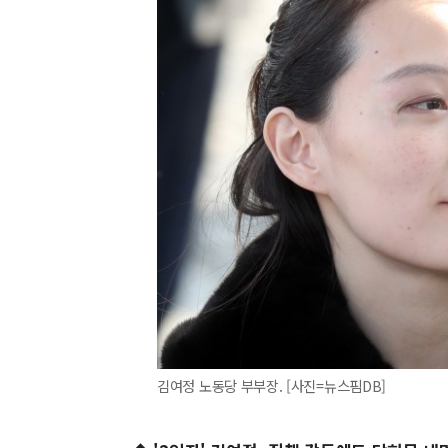
김여정 노동당 부부장. [사진=뉴스핌DB]