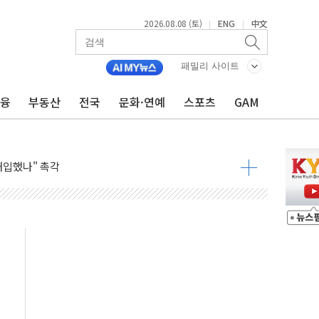
2026.08.08 (토)
ENG
中文
|
|
동결 전망 우세
체결… 이스라엘·이란 위협에 맞설 자체 억지력 강화
패밀리 사이트
 다음 주"
금융
부동산
전국
문화·연예
스포츠
GAM
령…트럼프 제동
 이상 '올스톱'… 美 해상봉쇄 영향
개입했나" 촉각
용 쇼크에 반도체주 '활짝'
우려 후퇴…나스닥 선물 1%대 상승
…9월 금리 인상 기대 후퇴
체결
라우드플레어·태양광주↑ VS 트레이드데스크·웬디스↓
종자 7359명 끝까지 찾겠다"
 톤 낮춰
항시 '시끌'