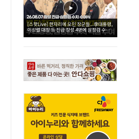
[스팟Live] 한자리에 모인 장군들...李대통령,
이상렬 대장 등 진급 장성 4명에 삼정검 수치
직접 수여｜26.08.07 장성 진급·삼정검 수치
수여식