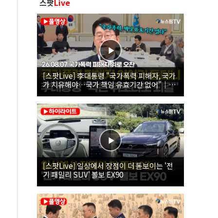
스팟
Live
[스팟Live] 李대통령 "국가폭력 피해자, 국가
가 치유해야…국가 책임 유효기간 없어"｜
26.08.07 국가폭력 피해자 위로 오찬
[스팟Live] 일상에서 장점이 더 돋보이는 '전
기 패밀리 SUV' 볼보 EX90