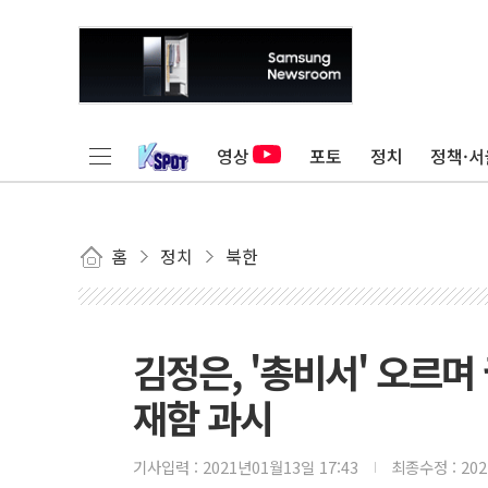
영상
포토
정치
정책·서
홈
정치
북한
김정은, '총비서' 오르며 
재함 과시
기사입력 :
2021년01월13일 17:43
최종수정 :
20