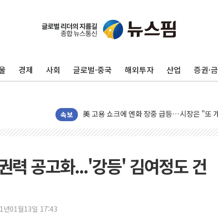
미 연준 매파 기세 꺾이나…고용 감소에 9월 
[종합] 이슬람 수니파 3국, '공동방위협정' 
트럼프, 백신·자폐증 행정명령 검토…"이르면
울
경제
사회
글로벌·중국
해외투자
산업
증권·
美 항소법원, 백악관 무도회장 공사 중단 명
이란 핵심 원유 수출항 '하르그섬', 최근 1주일
美 고용 쇼크에 엔화 장중 급등…시장은 "또 
[AI MY 뉴스] 뉴욕 반도체주 프리뷰...美 고
속보
뉴욕증시 프리뷰, 美 고용 쇼크에 금리 인상 
[종합] 美 7월 고용 2만3000명 감소 '쇼크'
[사진] 이슬람 수니파 3개국, 공동방위협정 
권력 공고화...'강등' 김여정도 건
뉴욕증시 개장 전 특징주...아틀라시안·클
보훈부, 미 DPAA와 MOU… "6·25 미군 실
트럼프 "금리 내려야"…파월 때와 달리 워시엔
21년01월13일 17:43
특정 정치인 측근 포항시 정책특보 내정설...포