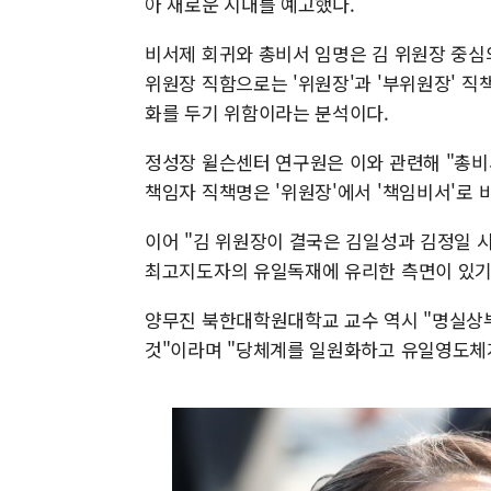
아 새로운 시대를 예고했다.
비서제 회귀와 총비서 임명은 김 위원장 중심
위원장 직함으로는 '위원장'과 '부위원장' 직
화를 두기 위함이라는 분석이다.
정성장 윌슨센터 연구원은 이와 관련해 "총비
책임자 직책명은 '위원장'에서 '책임비서'로
이어 "김 위원장이 결국은 김일성과 김정일 
최고지도자의 유일독재에 유리한 측면이 있기
양무진 북한대학원대학교 교수 역시 "명실상
것"이라며 "당체계를 일원화하고 유일영도체