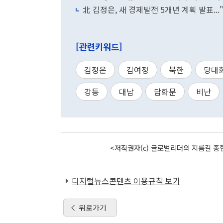
北 김정은, 새 경제발전 5개년 계획 발표..
[관련키워드]
김정은
김여정
북한
당대
강등
대남
담화문
비난
<저작권자(c) 글로벌리더의 지름길 종합
디지털뉴스콘텐츠 이용규칙 보기
뒤로가기