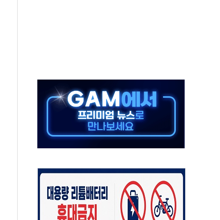
름…수도권 집중 완화 전환점"
 주재… "전폭적 공급 확대·속도전 총력"
…美 태양광주 급등
해도 놀랍지 않아"
태양광 착공…여의도 1.6배 규모