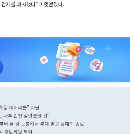
 건재를 과시했다"고 덧붙였다.
 특등 머저리들" 비난
..내부 반발 감안했을 것"
터 풀 것"...총비서 추대 받고 당대회 종료
정 후보위원 제외