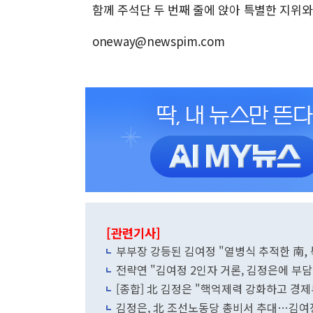
함께 주석단 두 번째 줄에 앉아 특별한 지위와
oneway@newspim.com
[관련기사]
부부장 강등된 김여정 "열병식 추적한 南,
전략연 "김여정 2인자 거론, 김정은에 부담.
[종합] 北 김정은 "핵억제력 강화하고 경제부
김정은, 北 조선노동당 총비서 추대…김여