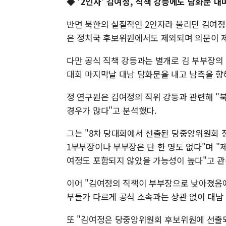
◆ '2인자' 김여정, 직책 강등에도 담화문 
반면 북한의 실질적인 2인자라 불리던 김여정
은 정치국 후보위원에서도 제외되며 의문이 
다만 공식 직책 강등과는 별개로 김 부부장의
대회 마지막날 대남 담화문을 내고 남측을 향
정 연구원은 김여정의 직위 강등과 관련해 "
경우가 많다"고 분석했다.
그는 "8차 당대회에서 선출된 당중앙위원회 
1부부장이나 부부장은 단 한 명도 없다"며 
여정도 포함되지 않았을 가능성이 높다"고 관
이어 "김여정의 직책이 부부장으로 낮아졌음에
부들가 다르게 공식 소속과는 상관 없이 대남
또 "김여정은 당중앙위원회 후보위원에 선출