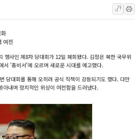
가
李 "해남 태양광, 대한민국 다음 100년 밑거
가
李 대통령, '6시간 마라톤 부동산 2차 회의'
트럼프, 中 겨냥 폴리실리콘 관세 15% 부과
고화
[사진] 빈살만과 에르도안의 만남
력 여전
이란와이어 "이란 최고지도자 위독…곧 사망
남동발전, 해남군에 국내 최대 규모 400MW 
치 행사인 제8차 당대회가 12일 폐회됐다. 김정은 북한 국무위
에서 '총비서'에 오르며 새로운 시대를 예고했다.
번 당대회를 통해 오히려 공식 직책이 강등되기도 했다. 다만
 쏟아내며 정치적인 위상이 여전함을 드러냈다.