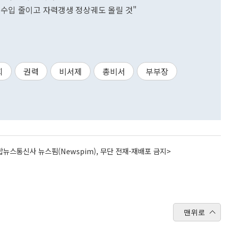
."수입 줄이고 자력갱생 정상궤도 올릴 것"
회
권력
비서제
총비서
부부장
뉴스통신사 뉴스핌(Newspim), 무단 전재-재배포 금지>
맨위로