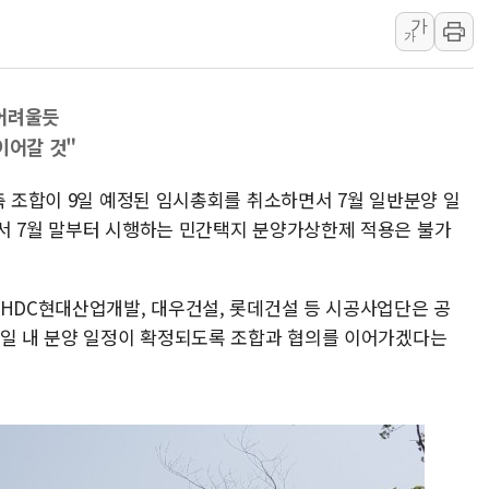
가
강릉·동해·삼척 시간당 최대 
가
폐기물 수거하다 참변…60대
서울 중랑구 주택가서 흉기 난
 어려울듯
李대통령 "결혼 때문에 손해 
이어갈 것"
여수 오동도 인근 해상서 모
추미애, '위안부' 피해자 기림
축 조합이 9일 예정된 임시총회를 취소하면서 7월 일반분양 일
인천 선재도 갯벌서 해루질 중
서 7월 말부터 시행하는 민간택지 분양가상한제 적용은 불가
인천서 말다툼 중 어머니 흉기
'화합' 꺼낸 김민석에 '뻔뻔
 HDC현대산업개발, 대우건설, 롯데건설 등 시공사업단은 공
시일 내 분양 일정이 확정되도록 조합과 협의를 이어가겠다는