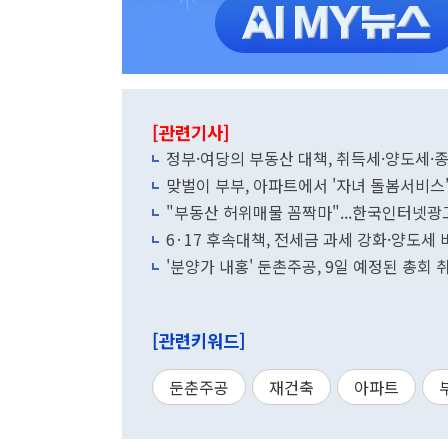
[관련기사]
정부·여당의 부동산 대책, 취득세·양도세
맞벌이 부부, 아파트에서 '자녀 돌봄서비스
"부동산 허위매물 꼼짝마"...한국인터넷광
6·17 후속대책, 전세금 과세 강화·양도세 
'분양가 내홍' 둔촌주공, 9일 예정된 총회 
[관련키워드]
둔춘주공
재건축
아파트