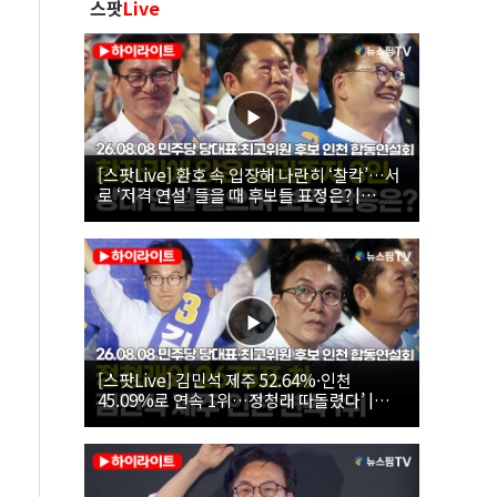
스팟
Live
[스팟Live] 환호 속 입장해 나란히 ‘찰칵’…서
로 ‘저격 연설’ 들을 때 후보들 표정은? |
26.08.08 더불어민주당 당대표·최고위원 후
보 인천 합동연설회
[스팟Live] 김민석 제주 52.64%·인천
45.09%로 연속 1위…정청래 따돌렸다’ |
26.08.08 더불어민주당 당대표·최고위원 후
보 인천 합동연설회