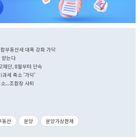
·종합부동산세 대폭 강화 가닥
' 받는다
고재단, 8월부터 단속
비과세 축소 '가닥'
취소...조합장 사퇴
부동산
분양
분양가상한제