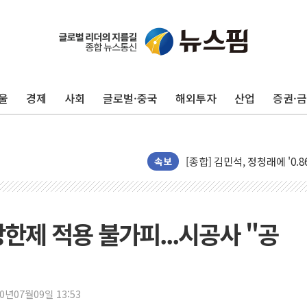
울
경제
사회
글로벌·중국
해외투자
산업
증권·
포항시 재난예산 40억 긴급 
울진·영덕 '호우특보'-포항 '
[종합] 김민석, 정청래에 '0.86
인천 합동연설회 나선 송영길
속보
김민석, 2주차 제주·인천 경선서
인사하는 김민석 당대표 후보
[속보] 민주, 제주·인천 경선 결
한제 적용 불가피...시공사 "공
[속보] 민주, 인천 경선 결과 발
[속보] 민주, 제주 경선 결과 발
이번주 국내 주요 금융일정(8.1
20년07월09일 13:53
美, 이란전 출구전략 만지작