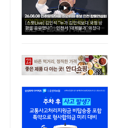
[스팟Live] 김민석 “누가 김민석보다 국정 방
향을 공유했나”…인천서 ‘대체불가’ 외쳤다 |
26.08.08 더불어민주당 당대표·최고위원 후
보 인천 합동연설회