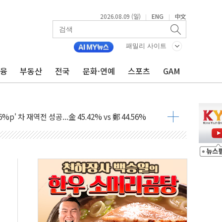
2026.08.09 (일)
ENG
中文
|
|
패밀리 사이트
금융
부동산
전국
문화·연예
스포츠
GAM
투입…고수온 양식장 복구·지원 '총력'
산사태 주의보'...경북도, 호우 피해·통제구간 없어
%p' 차 재역전 성공...金 45.42% vs 鄭 44.56%
·정청래·김민석 당대표 후보
 정청래에 승리...47.75% vs 42.08%
과 발표...김민석 47.75% 정청래 42.08%
표...김민석 45.09% 정청래 43.27% 송영길 11.63%
표...김민석 52.64% 정청래 39.89% 송영길 7.47%
0~8.14)
…공습 한계·탄약 부족 현실화