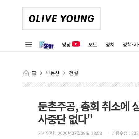
영상
포토
정치
정책·서
홈
부동산
건설
둔촌주공, 총회 취소에 상
사중단 없다"
기사입력 :
2020년07월09일 13:53
최종수정 :
20