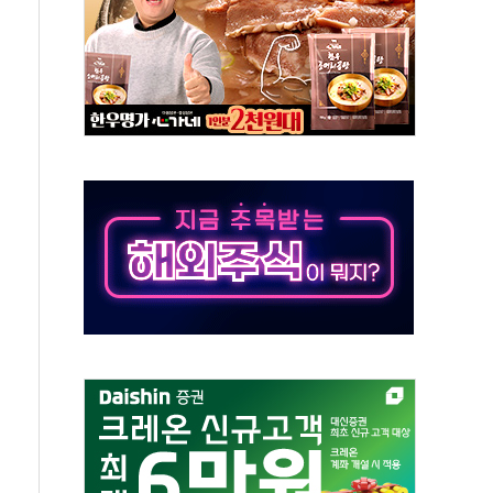
50㎜ 폭우…강원 동해안 강한 비 이어져
 환경미화원 수거차에 치여 사망
동…60대 남성 2명 숨져
보는 일 없게"…'결혼 페널티' 22개 과제 손본다
터보트 전복…1명 사망·1명 실종
의 날 참석..."국제적 시민 연대로 목소리 내야"
 실종 60대 나흘만에 숨진 채 발견
 살해 10대 아들 체포
' 받아친 정청래…제주 연설서 신경전 고조