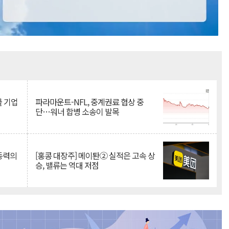
Mute
물 기업
파라마운트-NFL, 중계권료 협상 중
단…워너 합병 소송이 발목
 동력의
[홍콩 대장주] 메이퇀② 실적은 고속 상
승, 밸류는 역대 저점