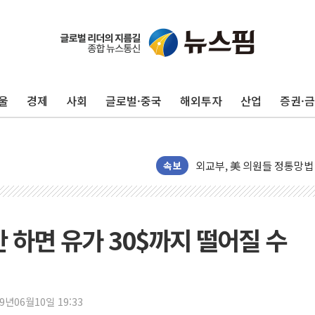
목동8단지 현설에 대우·DL·
호남반도체 산단 하루 65
[일본 증시] 닛케이, 레이저
울
경제
사회
글로벌·중국
해외투자
산업
증권·
[인사] 외교부
롯데케미칼, 2분기 영업익 1
외교부, 美 의원들 정통망법 
'세기의 거래', 인도 50조
속보
하나은행, 7일부터 비대면 
공진원, 맨시티 선수단에 한
GS25 '소비뇽레몬블랑하이
안 하면 유가 30$까지 떨어질 수
李대통령, 국가폭력 피해자
신세계百, 포트넘앤메이슨 
[기자수첩] ISA 개편, 국
19년06월10일 19:33
美 태양광 수입장벽에 한화큐