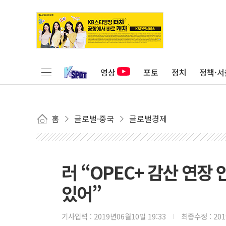
영상
포토
정치
정책·서
홈
글로벌·중국
글로벌경제
러 “OPEC+ 감산 연장 
있어”
기사입력 :
2019년06월10일 19:33
최종수정 :
20