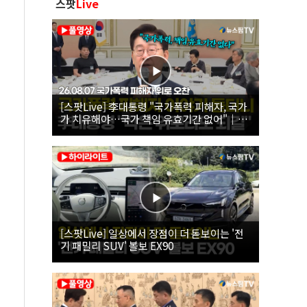
스팟
Live
[스팟Live] 李대통령 "국가폭력 피해자, 국가
가 치유해야…국가 책임 유효기간 없어"｜
26.08.07 국가폭력 피해자 위로 오찬
[스팟Live] 일상에서 장점이 더 돋보이는 '전
기 패밀리 SUV' 볼보 EX90