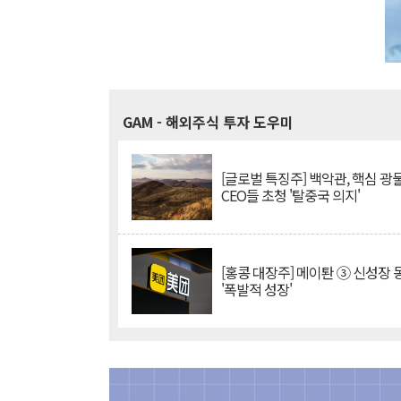
GAM
- 해외주식 투자 도우미
[글로벌 특징주] 백악관, 핵심 광
CEO들 초청 '탈중국 의지'
[홍콩 대장주] 메이퇀 ③ 신성장
'폭발적 성장'