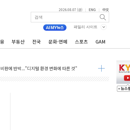
2026.08.07 (금)
ENG
中文
|
|
GS·현산 참여…'공사비 인상 차단' 조건
만톤 용수 필요…절반은 하수처리수로 공급한다
패밀리 사이트
텍·SBG 실적 우려에 이틀째 하락...토픽스는 상승
금융
부동산
전국
문화·연예
스포츠
GAM
101억 '흑자전환'
비판에 반박..."디지털 환경 변화에 따른 것"
원 규모 라팔 도입 속도...프랑스 인도에 판매 제안서 제출
주담대 신규 취급 중단
글 디자인 협업 제품 전달
볼', 레드닷 디자인 어워드 수상
 청와대로 초청해 사과…"국가가 책임 다하겠다"
9주년 여름 기획세트 출시
장 살리기보다 투자자 설득이 먼저
셀·OCI '반색'…비중국산 부담은 변수