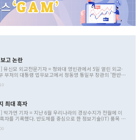
보고 논란
] 유신모 외교전문기자 = 청와대 영빈관에서 5일 열린 외교·
부 부처의 대통령 업무보고에서 정동영 통일부 장관의 '한반도
 구상'과 업무보고 발언이 논란을 빚고 있다. 이날 정 장관의
10
정부 내 조율을 거치지 않은 사안을 정책으로 추진하겠다고 공
는가 하면 사실 관계에 맞지 않은 설명도 있었다. 이재명 대통
로 신중을 기해 달라고 경고했고, 조현 외교부 장관은 '이상
지 최대 흑자
 근거한 비현실적 구상'이라는 비판을 내놨다. 그동안 정 장
책 관련 발언이 물의를 빚은 적은 여러 번 있지만 대통령과 유
] 박가연 기자 = 지난 6월 우리나라의 경상수지가 전월에 이
이 공개적으로 부정적 입장을 표명한 것은 이례적이다. 정 장
 흑자를 기록했다. 반도체를 중심으로 한 정보기술(IT) 품목 수
대북 접근법과 월권을 제어해야 한다는 목소리도 높아지고 있
간 상품수출이 처음으로 1000억달러를 넘어선 영향이다. [자
00
 따르
기자간담회를 하고 있다. [사진=통일부] 2026.07.23 ◆통일
 경상수지는 497억3000만달러 흑자로 집계됐다. 전월(386억