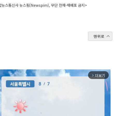
뉴스통신사 뉴스핌(Newspim), 무단 전재-재배포 금지>
맨위로
더보기
arrow_forward_ios