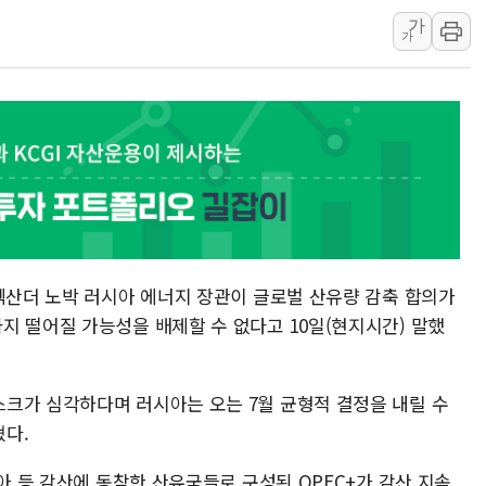
가
두나무, 경찰청 '압수 디지
가
교보증권, 10일까지 코스피2
[뉴스핌 뉴스레터 Today AN
NXT, 12일부터 프리마켓 
보름째 잠 못 드는 서울…30
미일 환율공조 뒷말 무성..
알렉산더 노박 러시아 에너지 장관이 글로벌 산유량 감축 합의가
지 떨어질 가능성을 배제할 수 없다고 10일(현지시간) 말했
크가 심각하다며 러시아는 오는 7월 균형적 결정을 내릴 수
다.
시아 등 감산에 동참한 산유국들로 구성된 OPEC+가 감산 지속