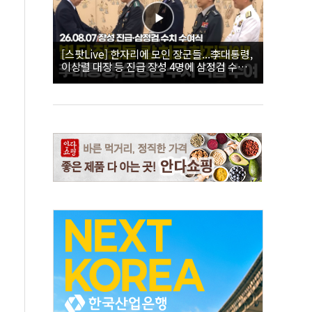
[스팟Live] 한자리에 모인 장군들...李대통령,
이상렬 대장 등 진급 장성 4명에 삼정검 수치
직접 수여｜26.08.07 장성 진급·삼정검 수치
수여식