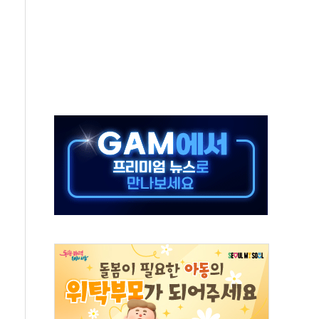
털자산 커스터디' 사업 맡는다
00 지수 기초자산 원금지급형 ELB 공모
DA] 8월 7일
상·하한가 주문 제한…'SK하이닉스 사태' 재발 방지
도 열대야에 피로 누적 '건강 적신호'
."맘대로 팔지도 못하는데 무슨 기축통화"