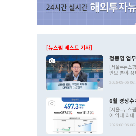
[뉴스핌 베스트 기사]
정동영 업무
[서울=뉴스핌
안보 분야 정
평화공존 발전
2026-08-06 06:
발언 중에는 
언한 것이 있
령은 공개적으
6월 경상수
주의적 희망에
관의 대북 정
[서울=뉴스핌
관 부처 장관
어 역대 최대
관의 무리한 
출 호조로 월
다. [정동영 통일부 장관이 지난달 23일 오후 서울 종로구 정부서울청사에
2026-08-06 08:
료=한국은행] 한국은행이 6일 발표한 '2026년 6월 국제수지(잠정)'에
서 취임 1주년 
면 지난 6월