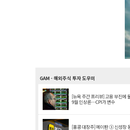
GAM
- 해외주식 투자 도우미
[뉴욕 주간 프리뷰] 고용 부진에
9월 인상론…CPI가 변수
[홍콩 대장주] 메이퇀 ③ 신성장