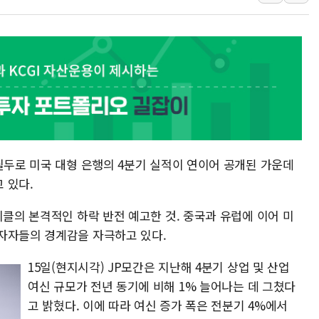
낙동강 보 열어도 녹조 못 잡았다…
새마을금고, 해외 수수료 면제·국내
[뉴스분석] "공허한 정책 안 통한
LS증권, 개인투자자 대상 코스피 
미래에셋증권, 1500억원 규모 개
[특징주] 제2우주센터·스페이스X 
필두로 미국 대형 은행의 4분기 실적이 연이어 공개된 가운데
 있다.
이클의 본격적인 하락 반전 예고한 것. 중국과 유럽에 이어 미
자자들의 경계감을 자극하고 있다.
15일(현지시각) JP모간은 지난해 4분기 상업 및 산업
여신 규모가 전년 동기에 비해 1% 늘어나는 데 그쳤다
고 밝혔다. 이에 따라 여신 증가 폭은 전분기 4%에서