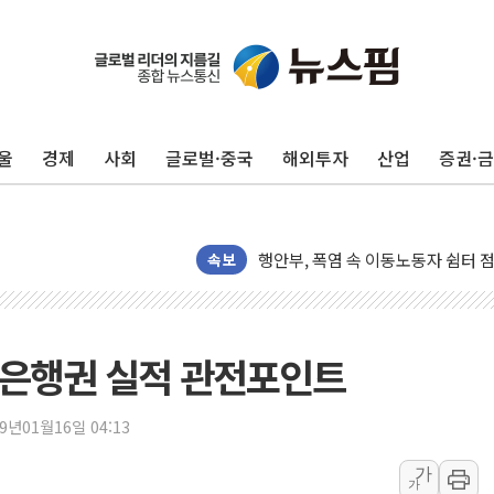
전매제한 기간중 8000만원 웃돈 매
유럽 증시, '싸구려' 꼬리표 떼고
산속 헤매던 80대 치매 여성…소방
울
경제
사회
글로벌·중국
해외투자
산업
증권·
해외직구 위해제품 늘자 리콜 4.7%
KDI "반도체·수출 견인에 경기 개선
행안부, 폭염 속 이동노동자 쉼터 
공공데이터 활용 스타트업에 최대 1
속보
폭염 속 차량 화재 주의보…7~8월에
행안부, 임시조립주택 제도 손본다…
경찰, 성매매 특별단속 1666명 
' 은행권 실적 관전포인트
"35도인데 에어컨 안 틀고 선풍기도
한병도 "당원 커뮤니티 개인정보 유
19년01월16일 04:13
국방부, 尹에 내줬던 용산 옛 청사서
가
가
상반기 최대 실적 코웨이…매출 6조