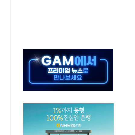
4대강 사업이 발목
 10% 할인 'MG+트래블로그 하나카드' 출시
다"…李대통령 '청년 드라이브'에도 지지율 견인 역부족
전망·전력인프라 투자 전략 강연
인투자용 국채 청약 시작
호재에 우주항공株 일제히 '강세'