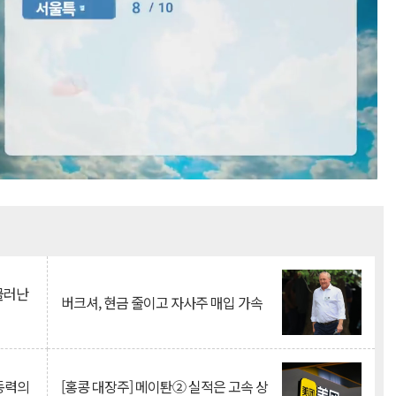
Mute
 물러난
버크셔, 현금 줄이고 자사주 매입 가속
 동력의
[홍콩 대장주] 메이퇀② 실적은 고속 상