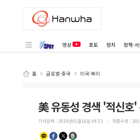
영상
포토
정치
정책·서
홈
글로벌·중국
미국·북미
美 유동성 경색 '적신호
기사입력 :
2019년01월16일 04:13
최종수정 :
20