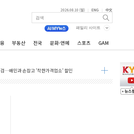
2026.08.10 (월)
ENG
中文
|
|
매한 2명 검찰 송치
 질주…글로벌 자금 몰린다
패밀리 사이트
드론이 2시간 만에 찾아냈다
금융
부동산
전국
문화·연예
스포츠
GAM
 증가…'권고' 40% 급증
세 확대... 건설·고용 부진은 부담"
점검…배민과 손잡고 '착한가격업소' 할인
억...중기부, 협업과제 모집
 연간 화재 20% 집중
산불 이재민 주택 침수·이탈에 TF 가동
검거…알선조직 집중 수사
 압수"…우체국 택배 노조 '분통'
출 사과…ISA·주가누르기법 재검토"
 4년 만에 첫 브리핑
 시대 '청신호'