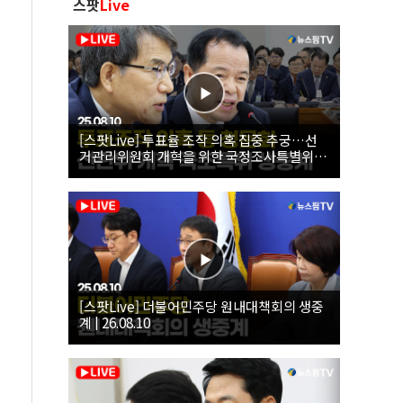
스팟
Live
[스팟Live] 투표율 조작 의혹 집중 추궁…선
거관리위원회 개혁을 위한 국정조사특별위원
회 | 26.08.10
[스팟Live] 더불어민주당 원내대책회의 생중
계 | 26.08.10