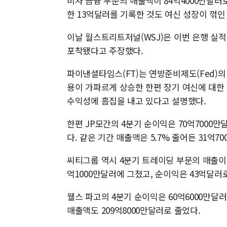
비자 금융 부문의 매출액이 84억4000만달러
한 13억달러를 기록한 것도 여신 성장이 꺾인
이날 월스트리트저널(WSJ)은 이번 은행 실
포착됐다고 주장했다.
파이낸셜타임스(FT)는 연방준비제도(Fed)의
용이 가파르게 상승한 한편 장기 여신에 대한
수익성에 흠집을 내고 있다고 설명했다.
한편 JP모간의 4분기 순이익은 70억7000만달
다. 같은 기간 매출액은 5.7% 줄어든 31억7
씨티그룹 역시 4분기 트레이딩 부문의 매출이 
억1000만달러에 그쳤고, 순이익은 43억달러
웰스 파고의 4분기 순이익은 60억6000만달러,
매출액도 209억8000만달러로 줄었다.