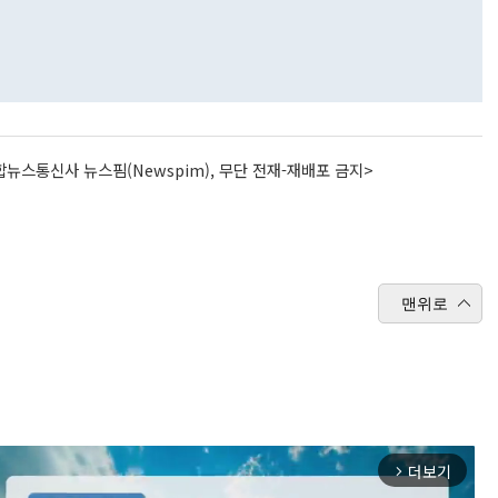
뉴스통신사 뉴스핌(Newspim), 무단 전재-재배포 금지>
맨위로
더보기
arrow_forward_ios