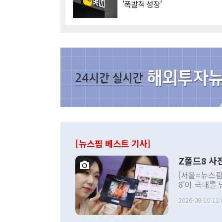
'폭발적 성장'
[뉴스핌 베스트 기사]
Z폴드8 사
[서울=뉴스핌
8'이 국내를
했다. 미국에
2026-08-10 11:
였고, 국내에
이번 흥행에서