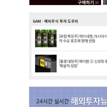
GAM
- 해외주식 투자 도우미
[유럽 특징주] 하이네켄, 아시아
카 수요 호조에 판매 반등
[홍콩 대장주] 메이퇀 ③ 신성장
'폭발적 성장'