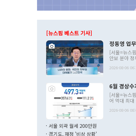
[뉴스핌 베스트 기사]
정동영 업무
[서울=뉴스핌
안보 분야 정
평화공존 발전
2026-08-06 06:
발언 중에는 
언한 것이 있
령은 공개적으
6월 경상수
주의적 희망에
관의 대북 정
[서울=뉴스핌
관 부처 장관
어 역대 최대
관의 무리한 
출 호조로 월
다. [정동영 통일부 장관이 지난달 23일 오후 서울 종로구 정부서울청사에
2026-08-06 08:
료=한국은행] 한국은행이 6일 발표한 '2026년 6월 국제수지(잠정)'에
서 취임 1주년 
면 지난 6월
부 장관 권한
1000만달러
서울 외곽 월세 200만원
발전 구상'을
이에 따라 올
적 갈등 해결
경기도, 재정 '비상 상황'
했다. 경상수