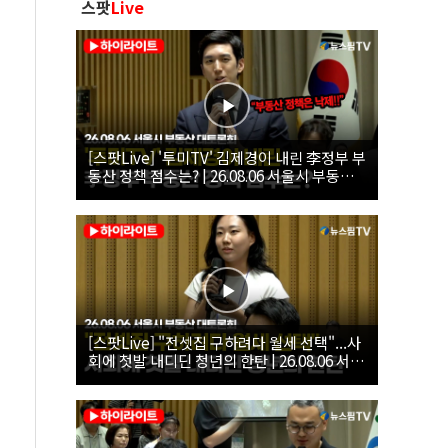
스팟
Live
[스팟Live] '투미TV' 김제경이 내린 李정부 부
동산 정책 점수는? | 26.08.06 서울시 부동산
대토론회
[스팟Live] "전셋집 구하려다 월세 선택"...사
회에 첫발 내디딘 청년의 한탄 | 26.08.06 서울
시 부동산 대토론회