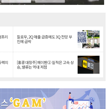
Mute
·아프리
질로우, 2Q 매출 급증에도 3Q 전망 부
진에 급락
 동력의
[홍콩 대장주] 메이퇀② 실적은 고속 상
승, 밸류는 역대 저점