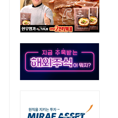
코스피
서울지역본부 청년주택으로"…직원 사기 회복도 숙제
 최대매출…중간배당금 2000원으로 상향
일 박람회서 신규 채널 확보
y ANDA] 8월 6일
 대형 미디어아트로 다채로운 볼거리 제공
동해영토수호훈련 비공개 실시
는 레버리지 책임론…정청래·조국, 김민석·靑에 공세
아니다"…원주 A아파트 '입주민 3인방' 정면 반박