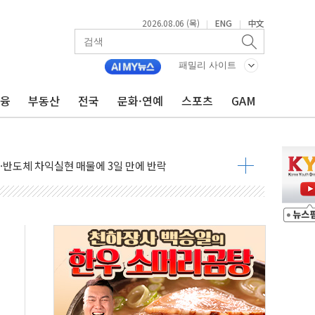
2026.08.06 (목)
ENG
中文
|
|
패밀리 사이트
금융
부동산
전국
문화·연예
스포츠
GAM
축으로"…서울 20년 초과 아파트 전셋값 상승률 1위
 마감, 폭염·전력 수요에 석탄주 강세
AI·반도체 차익실현 매물에 3일 만에 반락
데이터센터 포항서 '첫 삽'…2028년 가동 예정
흔든 코스피…4.58% 급락 속 코스닥만 웃었다
180억→3990억…인터넷뱅크 1·2위 '격전'
추행·스토킹 혐의 70대…경찰 불구속 입건
계좌 제휴 1년 연장 유력
하던 통신 3사…공정위에서 제동
서 화재 4개 동 전소…인명피해 없어
 SK하이닉스