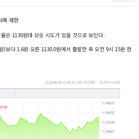
4%대 하락 마감한 
이성훈 LH 사장 "
낙폭 제한
KT&G, 상반기 역대
 환율은 1130원대 상승 시도가 있을 것으로 보인다.
에이루트, 글로벌 리테
[뉴스핌 뉴스레터 Toda
)보다 1.6원 오른 1130.0원에서 출발한 후 오전 9시 15분 현
인천공항 여객터미널,
해군, 독도 인근서 
여권 내부서도 제기되
[단독] "입주민 갑질 