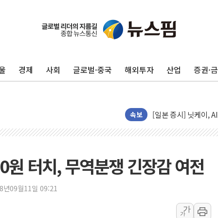
울
경제
사회
글로벌·중국
해외투자
산업
증권·
"신축 전세 부담에 구
[중국증시 마감] 혼조
[일본 증시] 닛케이, 
국내 최초 상업용 AI 
속보
[마감시황] 반도체가 
개인사업자대출 격차 9
지적 장애 여성 강제 
130원 터치, 무역분쟁 긴장감 여전
코인원, 카카오뱅크와 
고객 탓하며 배상 피
18년09월11일 09:21
파주 쇼핑백 제조 공장
가
가
10프로대 하락 마감한