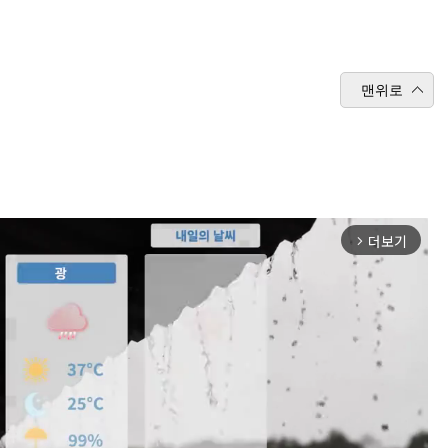
맨위로
더보기
arrow_forward_ios