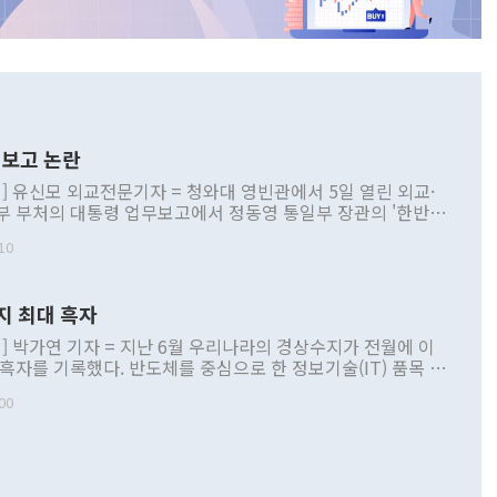
보고 논란
] 유신모 외교전문기자 = 청와대 영빈관에서 5일 열린 외교·
부 부처의 대통령 업무보고에서 정동영 통일부 장관의 '한반도
 구상'과 업무보고 발언이 논란을 빚고 있다. 이날 정 장관의
10
정부 내 조율을 거치지 않은 사안을 정책으로 추진하겠다고 공
는가 하면 사실 관계에 맞지 않은 설명도 있었다. 이재명 대통
로 신중을 기해 달라고 경고했고, 조현 외교부 장관은 '이상
지 최대 흑자
 근거한 비현실적 구상'이라는 비판을 내놨다. 그동안 정 장
책 관련 발언이 물의를 빚은 적은 여러 번 있지만 대통령과 유
] 박가연 기자 = 지난 6월 우리나라의 경상수지가 전월에 이
이 공개적으로 부정적 입장을 표명한 것은 이례적이다. 정 장
 흑자를 기록했다. 반도체를 중심으로 한 정보기술(IT) 품목 수
대북 접근법과 월권을 제어해야 한다는 목소리도 높아지고 있
간 상품수출이 처음으로 1000억달러를 넘어선 영향이다. [자
00
 따르
기자간담회를 하고 있다. [사진=통일부] 2026.07.23 ◆통일
 경상수지는 497억3000만달러 흑자로 집계됐다. 전월(386억
 넘어선 주장 정 장관은 이날 업무보고에서 '한반도 평화공존
)에 이어 두 달 연속 월간 기준 역대 최대 기록을 갈아치웠다.
 설명하면서 이재명 정부 2년차 핵심 과제로 상호 존중·평화
해 상반기 누적 경상수지 흑자는 1910억1000만달러를 기록
·핵 없는 한반도 등 3대 기본 방향을 제시했다. 정 장관은 "대
지 흑자를 견인한 것은 상품수지다. 6월 상품수지는 478억