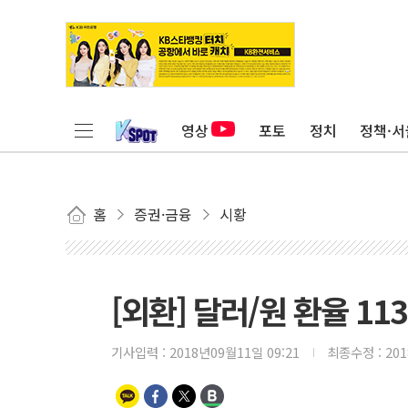
영상
포토
정치
정책·서
홈
증권·금융
시황
[외환] 달러/원 환율 1
기사입력 :
2018년09월11일 09:21
최종수정 :
20