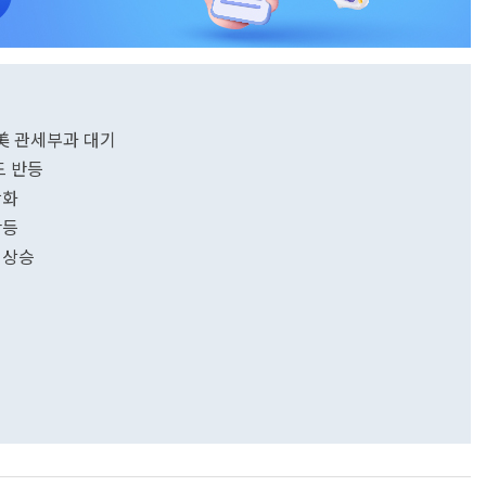
 美 관세부과 대기
드 반등
강화
반등
 상승