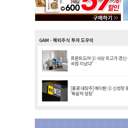
GAM
- 해외주식 투자 도우미
프론트도어 ② 사상 최고가 경신
곡점 지났다"
[홍콩 대장주] 메이퇀 ③ 신성장
'폭발적 성장'