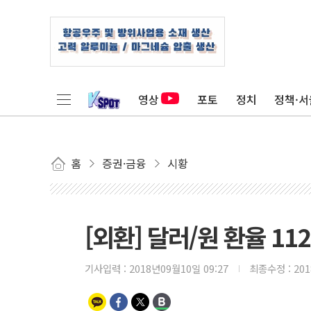
영상
포토
정치
정책·서
홈
증권·금융
시황
[외환] 달러/원 환율 11
기사입력 :
2018년09월10일 09:27
최종수정 :
20