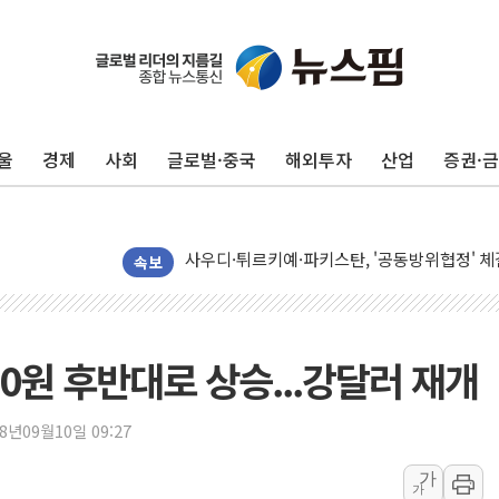
[사진] 빈살만과 에르도안의 만남
이란와이어 "이란 최고지도자 위독…곧 사망해
남동발전, 해남군에 국내 최대 규모 400MW 
[인도증시] 중동 불안 속 유가 상승에 소폭 하락
울
경제
사회
글로벌·중국
해외투자
산업
증권·
황희 '폐버스 청년주택' SNS 글 역풍에 "정부
폭염 누그러지고 가뭄 숙지나...경북동해안권 8
사우디·튀르키예·파키스탄, '공동방위협정' 체
신길동 신축도 3.3㎡당 7250만원…써밋 클라
속보
용산공원·그린벨트로 또 충돌…반복되는 국토부
[AI 부동산 투데이] 특공 전략도 '극과 극'…
[코인시황] 비트코인 6만4000달러대 횡보…고
20원 후반대로 상승...강달러 재개
[베트남 증시] 유동성 부진 지속, 강보합 마감
'찜통더위'에 전력수요 역대 최고치 경신…한낮 
18년09월10일 09:27
후티 반군, 예멘 정부군과 사우디 동시 공격…
가
가
42.5도 역대급 폭염…동물들도 특별식으로 여