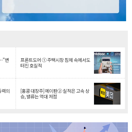
Mute
…"변
프론트도어 ① 주택시장 침체 속에서도
터진 호실적
 동력의
[홍콩 대장주] 메이퇀② 실적은 고속 상
승, 밸류는 역대 저점