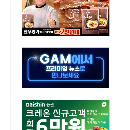
 실시
 온열질환자 2872명
 與 내부서 '총선·대선 직격탄' 우려