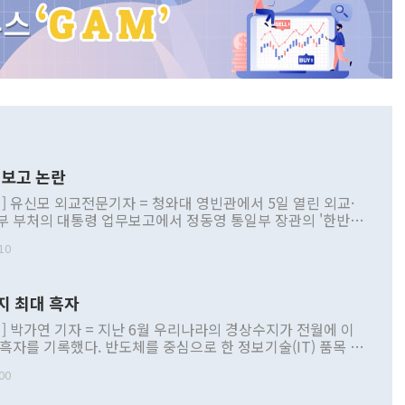
보고 논란
] 유신모 외교전문기자 = 청와대 영빈관에서 5일 열린 외교·
부 부처의 대통령 업무보고에서 정동영 통일부 장관의 '한반도
 구상'과 업무보고 발언이 논란을 빚고 있다. 이날 정 장관의
10
정부 내 조율을 거치지 않은 사안을 정책으로 추진하겠다고 공
는가 하면 사실 관계에 맞지 않은 설명도 있었다. 이재명 대통
로 신중을 기해 달라고 경고했고, 조현 외교부 장관은 '이상
지 최대 흑자
 근거한 비현실적 구상'이라는 비판을 내놨다. 그동안 정 장
책 관련 발언이 물의를 빚은 적은 여러 번 있지만 대통령과 유
] 박가연 기자 = 지난 6월 우리나라의 경상수지가 전월에 이
이 공개적으로 부정적 입장을 표명한 것은 이례적이다. 정 장
 흑자를 기록했다. 반도체를 중심으로 한 정보기술(IT) 품목 수
대북 접근법과 월권을 제어해야 한다는 목소리도 높아지고 있
간 상품수출이 처음으로 1000억달러를 넘어선 영향이다. [자
00
 따르
기자간담회를 하고 있다. [사진=통일부] 2026.07.23 ◆통일
 경상수지는 497억3000만달러 흑자로 집계됐다. 전월(386억