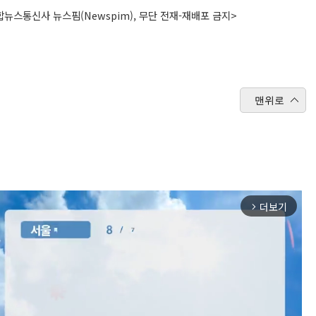
뉴스통신사 뉴스핌(Newspim), 무단 전재-재배포 금지>
맨위로
더보기
arrow_forward_ios