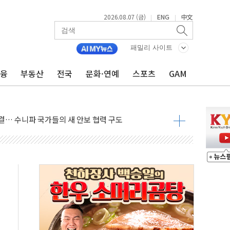
2026.08.07 (금)
ENG
中文
|
|
도 놀랍지 않아"
태양광 착공…여의도 1.6배 규모
패밀리 사이트
...금융주 낙폭 커
금융
부동산
전국
문화·연예
스포츠
GAM
정책 아냐" 해명
~9일 최대 100mm 호우
결… 수니파 국가들의 새 안보 협력 구도
비온 59㎡ 18억원대
-서울시 '정책 엇박자'
생애최초만 경쟁 치열
래·ETF 매수에도 고유가·금리·입법 지연 '삼중 부담'
...석유·가스주 올랐지만 빈그룹이 상쇄
총수요 104.3GW 기록
 위기 고조되는 또 다른 중동 화약고
름나기 [뉴스핌 줌인]