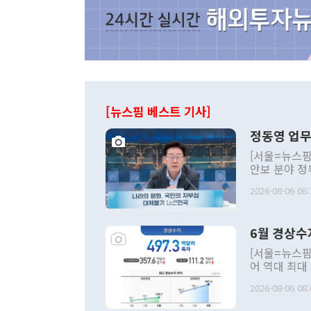
[뉴스핌 베스트 기사]
정동영 업무
[서울=뉴스핌
안보 분야 정
평화공존 발전
2026-08-06 06:
발언 중에는 
언한 것이 있
령은 공개적으
6월 경상수
주의적 희망에
관의 대북 정
[서울=뉴스핌
관 부처 장관
어 역대 최대
관의 무리한 
출 호조로 월
다. [정동영 통일부 장관이 지난달 23일 오후 서울 종로구 정부서울청사에
2026-08-06 08:
료=한국은행] 한국은행이 6일 발표한 '2026년 6월 국제수지(잠정)'에
서 취임 1주년 
면 지난 6월