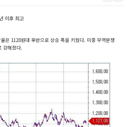
경찰, 9월부터 '가족 사건' 못 맡는다…상피제
포스코홀딩스, 포스코인터·DX 지분 일부 매각
9년 이후 최고
태국 학교서 중학생 총기 난사...최소 7명 사망
40.2도 찍은 서울 등 폭염중대경보 해제…누적
 환율은 1120원대 후반으로 상승 폭을 키웠다. 미중 무역분쟁
"文정부 악몽 재현 안돼"...李 부동산 세제안에
로 강해졌다.