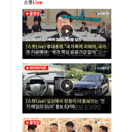
스팟
Live
[스팟Live] 李대통령 "국가폭력 피해자, 국가
가 치유해야…국가 책임 유효기간 없어"｜
26.08.07 국가폭력 피해자 위로 오찬
[스팟Live] 일상에서 장점이 더 돋보이는 '전
기 패밀리 SUV' 볼보 EX90