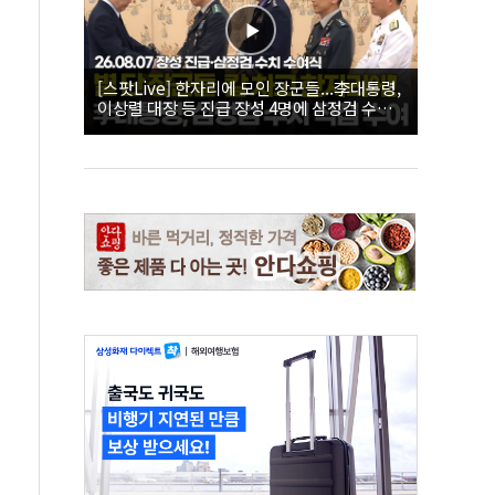
[스팟Live] 한자리에 모인 장군들...李대통령,
이상렬 대장 등 진급 장성 4명에 삼정검 수치
직접 수여｜26.08.07 장성 진급·삼정검 수치
수여식