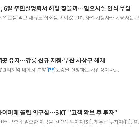
, 6일 주민설명회서 해법 찾을까…혐오시설 인식 부담
동해해경, 독도 해상서 부유물 감긴 
장 진입로를 막고 대규모 집회를 이어갔으며, 사업 시행사와 시공사는 
주한미군 "오산기지 누출, 백린 아닌 
구미 폐염산처리업체서 불 2시간30여
해군과 함께하는 '불금전파, 송정' 시
강원도 폭염특보 11일째…온열질환·가
[코인 시황] 비트코인, ETF 자금 
4곳 유지…강릉 신규 지정·부산 사상구 해제
[르포] 39도 폭염 속 잠실 개표소 시위
분양관리지역 내에서 분양(
PF
)보증을 신청하는 사업장이다....
강원·전라권 폭염중대경보 확대…온열질
빚투·레버리지 줄었지만, 반도체 두 종
SK하이퍼에 쏠린 의구심…SKT "고객 확보 후 투자"
이터센터 구축에 필요한 자금을 전략적 투자자(SI), 재무적 투자자(FI), 