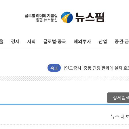
울
경제
사회
글로벌·중국
해외투자
산업
증권·
청와대, 北 단거리 탄도미사일 발사에
금값 7주 만에 최고…美 고용 둔화·
[인도증시] 중동 긴장 완화에 실적 호
러, 1인칭시점 드론으로 우크라 민간
속보
[베트남 증시] 지수 하락 속 'DGC
'월가의 황제' 다이먼 "금융시장 레
양주 섬유염색공장서 화재 1명 중상…
상세검
김정관 산업부 장관 "주 52시간 손봐
해군 1함대 창설 80주년…지역과 함께
뉴스 더 
[3보] 북, 원산서 동해로 단거리 탄도
우크라 드론 전술, 중남미 콜롬비아에