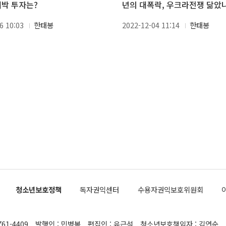
대박 투자는?
년의 대폭락, 우크라전쟁 닮았
6 10:03
한태봉
2022-12-04 11:14
한태봉
청소년보호정책
독자권익센터
수용자권익보호위원회
761-4409
발행인 : 민병복
편집인 : 유근석
청소년보호책임자 : 김연순