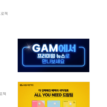
어선 구조
프로젝
무해한 표면 부식 물질"
분만에 진화...외국인 노동자 숨져
즌2
축 피해 최소화 '총력 대응'
유입에도 박스권…美 암호화폐 법안 처리 여부도 변수
 '62일째'..."대부분 여기서 상주"
환자 2665명·사망 23명
목에 코스피 '휘청'
프로젝