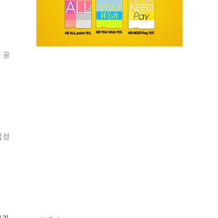
과 공
업성