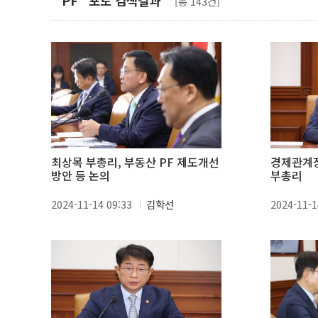
"PF" 포토 검색결과
[총 143건]
최상목 부총리, 부동산 PF 제도개선
경제관계
방안 등 논의
부총리
2024-11-14 09:33
김학선
2024-11-1