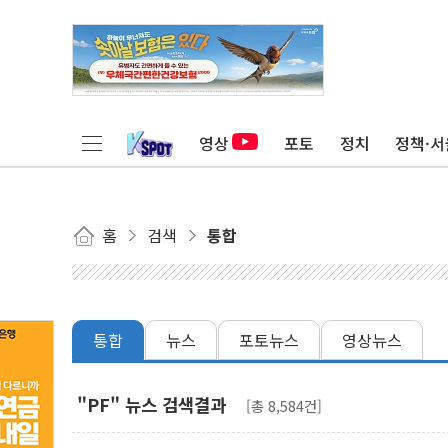
영상
포토
정치
정책·서
홈
검색
통합
통합
뉴스
포토뉴스
영상뉴스
"PF" 뉴스 검색결과
[총 8,584건]