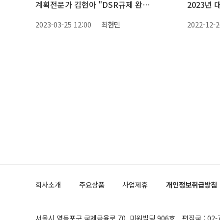
계획전문가 김현아 "DSR규제 완화
2023년 
는 결국 가계소득 문제"
2023-03-25 12:00
최현민
2022-12-2
회사소개
주요상품
사업제휴
개인정보취급방침
서울시 영등포구 국제금융로 70, 미원빌딩 906호
편집국 : 02-