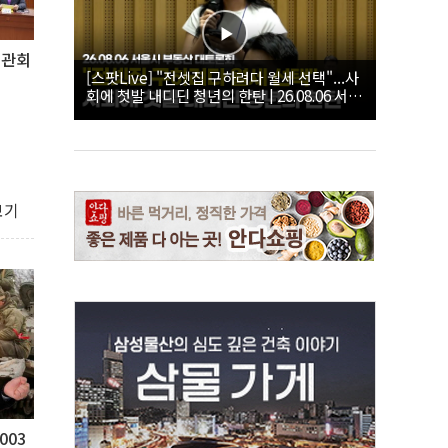
장관회
[스팟Live] "전셋집 구하려다 월세 선택"...사
회에 첫발 내디딘 청년의 한탄 | 26.08.06 서울
시 부동산 대토론회
보기
003