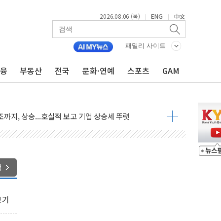
2026.08.06 (목)
ENG
中文
|
|
패밀리 사이트
금융
부동산
전국
문화·연예
스포츠
GAM
 긴급회의 개최
호르무즈 재개방 기대에 강세
조까지, 상승...호실적 보고 기업 상승세 뚜렷
인 '사파리' 공격… 시민들 공포감 극대화 전략
' 임시 주총 기대감에 홀로 상한가…마진 잔액은 사상 최고
버리지 위험수위…숨은 차입이 더 큰 변수"
대응 1단계 진압 중
색
야, 경쟁상대 中과 비교해야"
하는 '선봉'의 대민 봉사
보기
미사일 1발 발사… 올해 10번째·42일 만 도발
 새 안보 위기… 반군·마약카르텔이 습득해 전투 활용