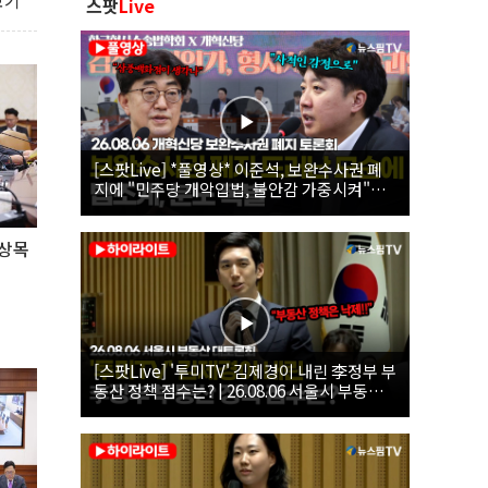
보기
스팟
Live
[스팟Live] *풀영상* 이준석, 보완수사권 폐
지에 "민주당 개악입법, 불안감 가중시켜"｜
26.08.06 개혁신당 보완수사권 폐지 토론회
상목
[스팟Live] '투미TV' 김제경이 내린 李정부 부
동산 정책 점수는? | 26.08.06 서울시 부동산
대토론회