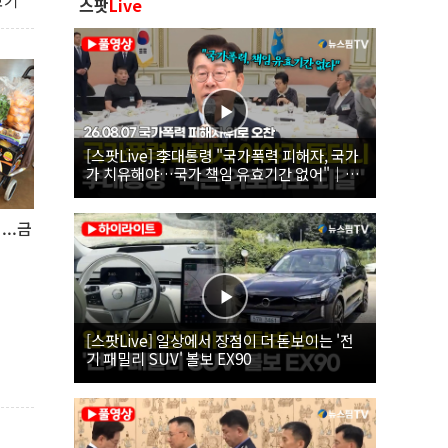
보기
스팟
Live
[스팟Live] 李대통령 "국가폭력 피해자, 국가
가 치유해야…국가 책임 유효기간 없어"｜
26.08.07 국가폭력 피해자 위로 오찬
..금
[스팟Live] 일상에서 장점이 더 돋보이는 '전
기 패밀리 SUV' 볼보 EX90