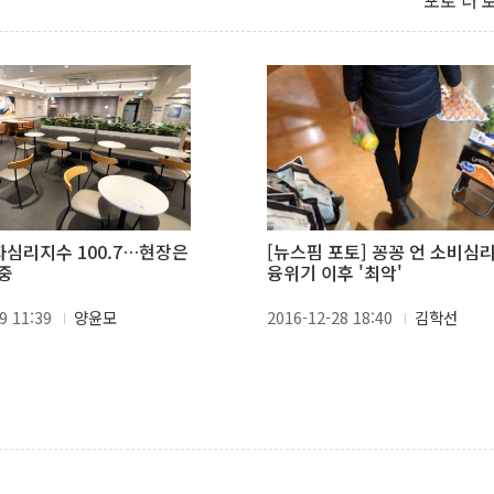
포토 더 
자심리지수 100.7…현장은
[뉴스핌 포토] 꽁꽁 언 소비심리.
중
융위기 이후 '최악'
9 11:39
양윤모
2016-12-28 18:40
김학선