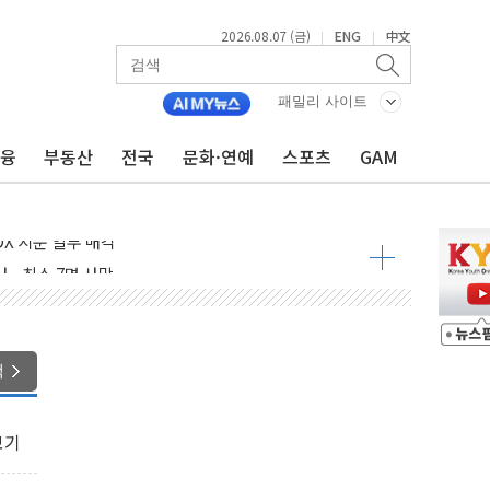
2026.08.07 (금)
ENG
中文
|
|
패밀리 사이트
금융
부동산
전국
문화·연예
스포츠
GAM
들도 특별식으로 여름나기 [뉴스핌 줌인]
 못 맡는다…상피제 실시
X 지분 일부 매각
...최소 7명 사망
중대경보 해제…누적 온열질환자 2872명
.李 부동산 세제안에 與 내부서 '총선·대선 직격탄' 우려
아울렛' 건립 '본궤도'
색
안동·의성 특별재난지역 선포
 휘두른 30대 세입자…경찰, 현행범 체포
보기
억원
개…"재무구조 개편"