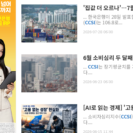
'집값 더 오르나'…
... 한국은행이 28일 
(
CCSI
)는 106.8로...
2026-07-28 06:00
6월 소비심리 두 달
...
CCSI
는 장기평균치를 
다....
2026-06-23 06:00
[AI로 읽는 경제] 
... 소비자심리지수(
CCSI
다....
2026-06-15 11:44