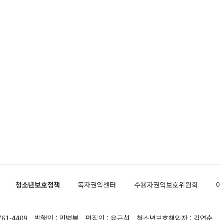
청소년보호정책
독자권익센터
수용자권익보호위원회
761-4409
발행인 : 민병복
편집인 : 유근석
청소년보호책임자 : 김연순