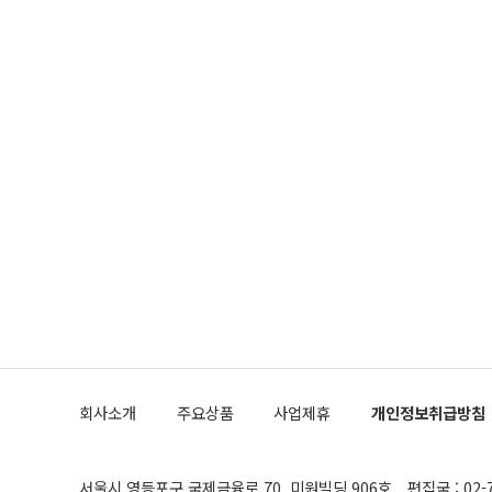
회사소개
주요상품
사업제휴
개인정보취급방침
서울시 영등포구 국제금융로 70, 미원빌딩 906호
편집국 : 02-