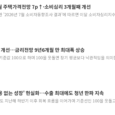
7월 주택가격전망 7p↑·소비심리 3개월째 개선
NH농협생명, 농작업 중 온
발표한 '2026년 7월 소비자동향조사 결과'에 따르면 이달 소비자심리지
아바코, 2분기 매출 120억원
랩지노믹스 "디엑솜과 美 암
보로노이, 폐암 치료제 'VRN
푸본현대생명, 육군 3군단과
교보생명, '교보K-맞춤건강
째 개선…금리전망 9년6개월 만 최대폭 상승
벼랑 끝 선 '동전주' 무더기
기준값 100으로 하며 100을 웃돌면 장기 평균보다 낙관적임을 의미
1순위보다 낮은 특별공급 
컴투스 '제우스: 오만의 신'
'고용 없는 성장' 현실화…수출 최대에도 청년 한파 지속
)도 지난해 하반기 이후 회복 흐름을 이어가며 기준선인 100을 웃돌고