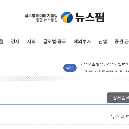
울
경제
사회
글로벌·중국
해외투자
산업
증권·
42.5도 역대급 폭염…동물
경찰, 9월부터 '가족 사건'
포스코홀딩스, 포스코인터·D
태국 학교서 중학생 총기 난사
속보
40.2도 찍은 서울 등 폭염
"文정부 악몽 재현 안돼"..
신세계사이먼 '대구 프리미엄 
상세검
李대통령, 호우 피해 경북 
'변기 수리' 집주인에게 흉기
뉴스 더 
워트, 상반기 영업이익 30
프롬바이오, 10일 거래 재