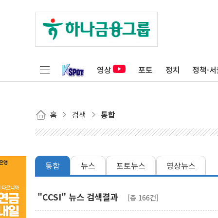
영상
포토
정치
정책·서
홈
검색
통합
통합
뉴스
포토뉴스
영상뉴스
"CCSI" 뉴스 검색결과
[총 166건]