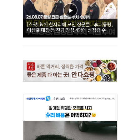
[스팟Live] 한자리에 모인 장군들...李대통령,
이상렬 대장 등 진급 장성 4명에 삼정검 수치
직접 수여｜26.08.07 장성 진급·삼정검 수치
수여식