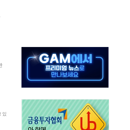
열질환 보장…폭염기 신속 보상 강화
수
 진단 분야 독점 라이선스 계약"
11' 캐나다 IND 신청
 군 장병 금융교육·전역 지원 협약
보험' 6개월 배타적사용권 획득
 상폐 위기…관리종목 우려 지정예고 총 63개
한
경쟁률… 실수요자 관심
 26일 출시, 유저의 캐릭터가 AI로 플레이한다
 있