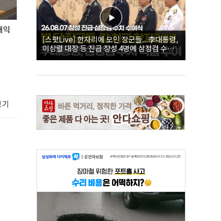
대익
[스팟Live] 한자리에 모인 장군들...李대통령,
이상렬 대장 등 진급 장성 4명에 삼정검 수치
직접 수여｜26.08.07 장성 진급·삼정검 수치
수여식
보기