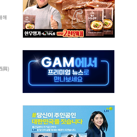
정책 아냐" 해명
대해
~9일 최대 100mm 호우
결… 수니파 국가들의 새 안보 협력 구도
비온 59㎡ 18억원대
-서울시 '정책 엇박자'
생애최초만 경쟁 치열
래·ETF 매수에도 고유가·금리·입법 지연 '삼중 부담'
西興)
...석유·가스주 올랐지만 빈그룹이 상쇄
총수요 104.3GW 기록