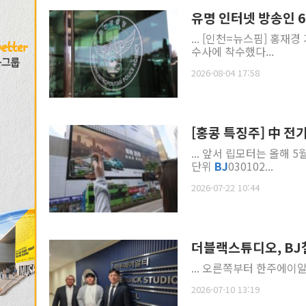
유명 인터넷 방송인 
... [인천=뉴스핌] 홍재
수사에 착수했다...
2026-08-04 17:58
[홍콩 특징주] 中 전
... 앞서 립모터는 올해 
단위
BJ
030102...
2026-07-22 10:44
더블랙스튜디오, BJ
... 오른쪽부터 한주에이
2026-07-10 13:19