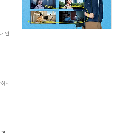
대 인
 산하지