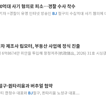
60억대 사기 혐의로 피소…경찰 수사 착수
황희 '폐버스 청년주택' SNS 글 역풍에 "정부
경 기자 =경찰이 유명 인터넷 방송인
BJ
철구의 수십억대 사기 혐의에 
폭염 누그러지고 가뭄 숙지나...경북동해안권 8
사우디·튀르키예·파키스탄, '공동방위협정' 체
신길동 신축도 3.3㎡당 7250만원…써밋 클라
용산공원·그린벨트로 또 충돌…반복되는 국토부
[AI 부동산 투데이] 특공 전략도 '극과 극'…
기차 제조사 립모터, 부동산 사업에 정식 진출
[코인시황] 비트코인 6만4000달러대 횡보…고
5월 6억8674만 위안을 투입해 항정저추(杭政儲出, 2026) 31호 시싱(
[베트남 증시] 유동성 부진 지속, 강보합 마감
'찜통더위'에 전력수요 역대 최고치 경신…한낮 
철구·퀀타리움과 버추얼 협약
알티 한정수 대표와
BJ
철구, 퀸타리움 노성규 대표....