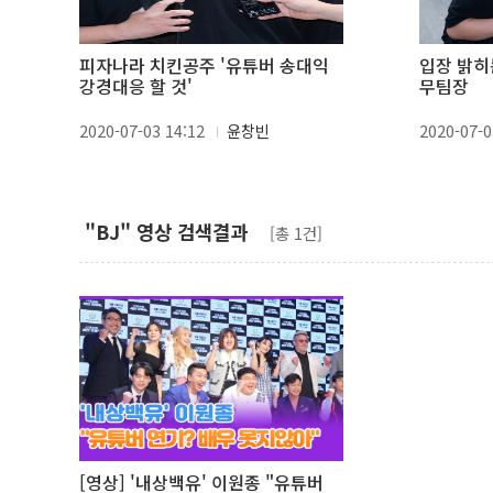
피자나라 치킨공주 '유튜버 송대익
입장 밝히
강경대응 할 것'
무팀장
2020-07-03 14:12
윤창빈
2020-07-0
"BJ" 영상 검색결과
[총 1건]
[영상] '내상백유' 이원종 "유튜버