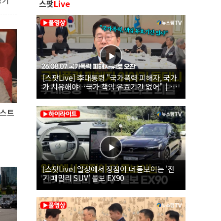
보기
스팟
Live
[스팟Live] 李대통령 "국가폭력 피해자, 국가
가 치유해야…국가 책임 유효기간 없어"｜
26.08.07 국가폭력 피해자 위로 오찬
감스트
[스팟Live] 일상에서 장점이 더 돋보이는 '전
기 패밀리 SUV' 볼보 EX90