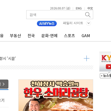
2026.08.07 (금)
ENG
中文
|
|
패밀리 사이트
금융
부동산
전국
문화·연예
스포츠
GAM
라우드플레어·태양광주↑ VS 트레이드데스크·웬디스↓
자 7359명 끝까지 찾겠다"
 톤 낮춰
항시 '시끌'
름…수도권 집중 완화 전환점"
주재… "전폭적 공급 확대·속도전 총력"
…美 태양광주 급등
색
도 놀랍지 않아"
보기
태양광 착공…여의도 1.6배 규모
...금융주 낙폭 커