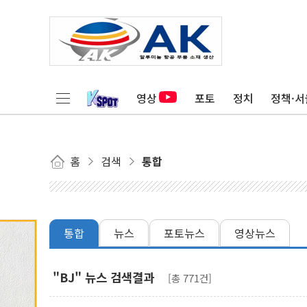
영상
포토
정치
정책·서
홈
검색
통합
통합
뉴스
포토뉴스
영상뉴스
"BJ" 뉴스 검색결과
[총 771건]