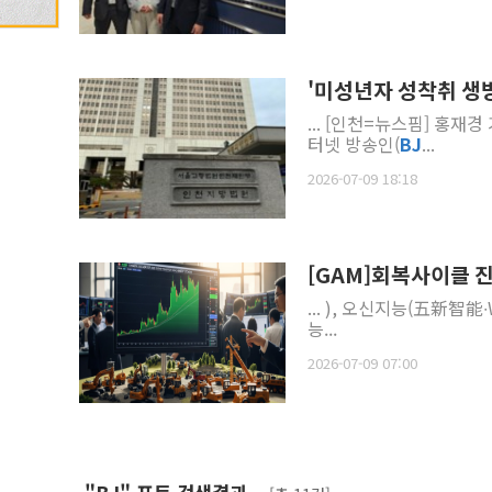
'미성년자 성착취 생방송
... [인천=뉴스핌] 홍
터넷 방송인(
BJ
...
2026-07-09 18:18
[GAM]회복사이클 
... ), 오신지능(五新智能∙W
능...
2026-07-09 07:00