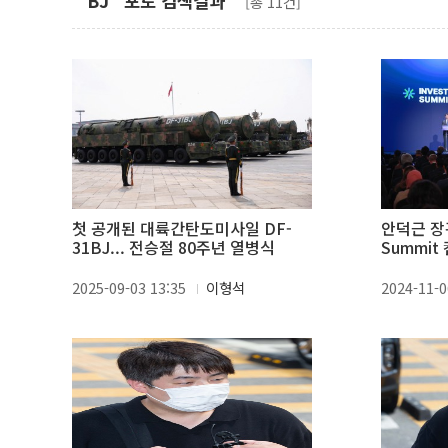
"BJ" 포토 검색결과
[총 11건]
첫 공개된 대륙간탄도미사일 DF-
안덕근 장관,
31BJ... 전승절 80주년 열병식
Summit
2025-09-03 13:35
이형석
2024-11-0