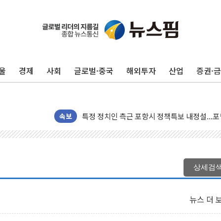
울
경제
사회
글로벌·중국
해외투자
산업
증권·
뉴욕증시 개장 전 특징주...아틀라시안·클
보훈부, 미 DPAA와 MOU… "6·25 미군 실종
트럼프 "금리 내려야"…파월 때와 달리 워시엔
특정 정치인 측근 포항시 정책특보 내정설...포
속보
李 "해남 태양광, 대한민국 다음 100년 밑거
李 대통령, '6시간 마라톤 부동산 2차 회의' 
트럼프, 中 겨냥 폴리실리콘 관세 15% 부과
상세검
[사진] 빈살만과 에르도안의 만남
이란와이어 "이란 최고지도자 위독…곧 사망해
뉴스 더 
남동발전, 해남군에 국내 최대 규모 400MW 
[인도증시] 중동 불안 속 유가 상승에 소폭 하락