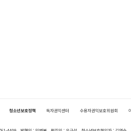
청소년보호정책
독자권익센터
수용자권익보호위원회
761-4409
발행인 : 민병복
편집인 : 유근석
청소년보호책임자 : 김연순