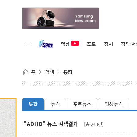
영상
포토
정치
정책·서
홈
검색
통합
통합
뉴스
포토뉴스
영상뉴스
"ADHD" 뉴스 검색결과
[총 244건]