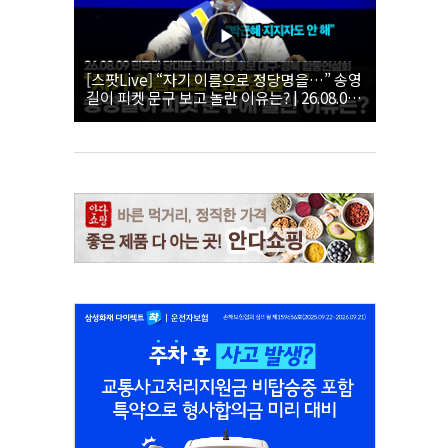
[스팟Live] “자기 이름으로 정당명을…” 송영
길이 피켓 문구 보고 놀란 이유는? | 26.08.09
더불어민주당 당대표·최고위원 후보 대구·경
북 합동연설회