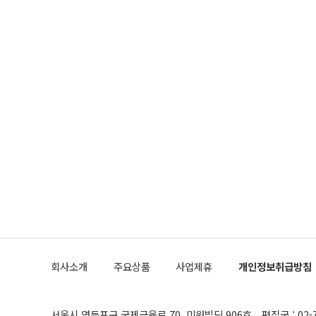
회사소개
주요상품
사업제휴
개인정보취급방침
서울시 영등포구 국제금융로 70, 미원빌딩 906호
편집국 : 02-