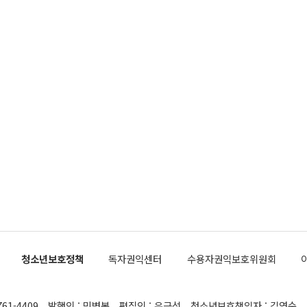
청소년보호정책
독자권익센터
수용자권익보호위원회
761-4409
발행인 : 민병복
편집인 : 유근석
청소년보호책임자 : 김연순