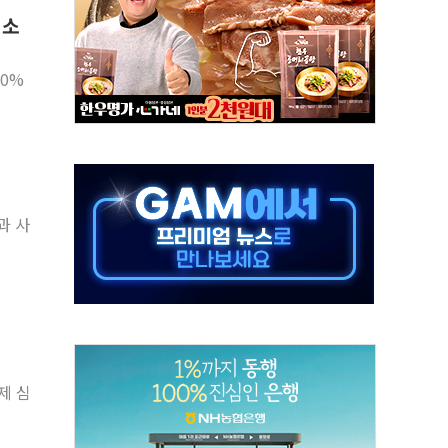
 소
객 400명 맞이…"마음 잇는 시간 되길"
 지급 확정되나…재상고 앞두고 막판 셈법
50%
'행복상자' 전달
극기 거꾸로' 논란…이틀만에 철거
 예술·체육요원 최대 33% 감축
 역대 최대폭 감소한 9.4%↓…유통업계 양극화 심화
 특사'로 콜롬비아 대통령 취임식 참석
과 사
시간당 30mm 강한 비...호우 피해 없어
방…野 "청년 우롱 기괴" vs 與 "송구한 해프닝"
 심