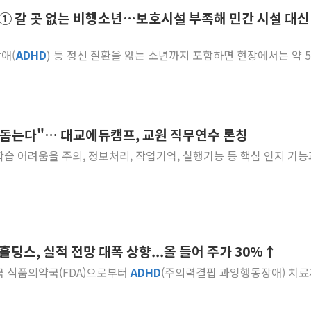
 ① 갈 곳 없는 비행소년…보호시설 부족해 민간 시설 대신
정재헌 CEO, SKT 장기고
최태원, 노소영에 9440억
장애(
ADHD
) 등 정신 질환을 앓는 소년까지 포함하면 현장에서는 약 
하나금융, 명동 소상공인에 
인천시 광복절 현수막 '태
병무청, 보충역 전면 손질…
홈플러스發 대형마트 판매,
 돕는다"… 대교에듀캠프, 교원 직무연수 론칭
윤준병·이해민 의원, '정부
 학습 어려움을 주의, 정보처리, 작업기억, 실행기능 등 핵심 인지 기능
'호우·산사태 주의보' 울진 
여야, 황희 '버스 하우스' 공
홀딩스, 실적 전망 대폭 상향...올 들어 주가 30%↑
미국 식품의약국(FDA)으로부터
ADHD
(주의력결핍 과잉행동장애) 치료제