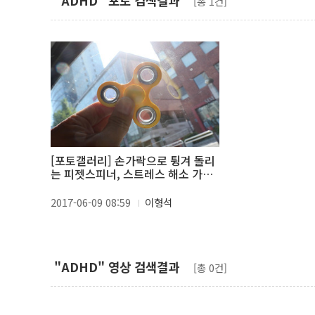
"ADHD" 포토 검색결과
[총 1건]
[포토갤러리] 손가락으로 튕겨 돌리
는 피젯스피너, 스트레스 해소 가능
할까?
2017-06-09 08:59
이형석
"ADHD" 영상 검색결과
[총 0건]