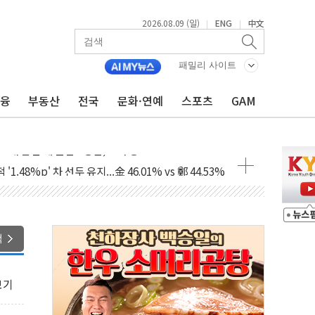
2026.08.09 (일)
ENG
中文
|
|
패밀리 사이트
금융
부동산
전국
문화·연예
스포츠
GAM
고 발생…작업자 1명 숨져
철강 AI융합실증센터' 들어선다
대 숨진 채 발견...경찰, 조사 중
1.48%p' 차 선두 유지...金 46.01% vs 鄭 44.53%
기 당선...합산득표율 68.63%
해 10대 구속…범행 후 반려견도 죽여
 정청래에 승리…金 48.54% vs 鄭 44.40%
색
경선 결과...김민석 48.54% 정청래 44.40%
발표...김민석 47.37% 정청래 45.71% 송영길 6.92%
보기
발표...정청래 47.82% 김민석 46.35% 송영길 5.83%
발표...김민석 50.30% 정청래 41.94% 송영길 7.76%