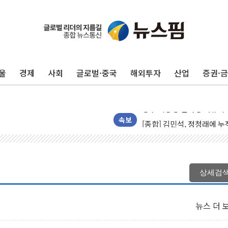
울
경제
사회
글로벌·중국
해외투자
산업
증권·
평택 진위면 공장서 질식사
포항 블루밸리 국가산단에 '
상주 낙동강 선착장 하류서 50
[종합] 김민석, 정청래에 누적 '
속보
민주당 경북도당위원장에 오중
인천서 말다툼 중 어머니 살
김민석, 강원·대구·경북 경선서
상세검
[속보] 민주, 강원·대구·경북 
[속보] 민주, 경북 경선 결과 
뉴스 더 
[속보] 민주, 대구 경선 결과 
[속보] 민주, 강원 경선 결과 