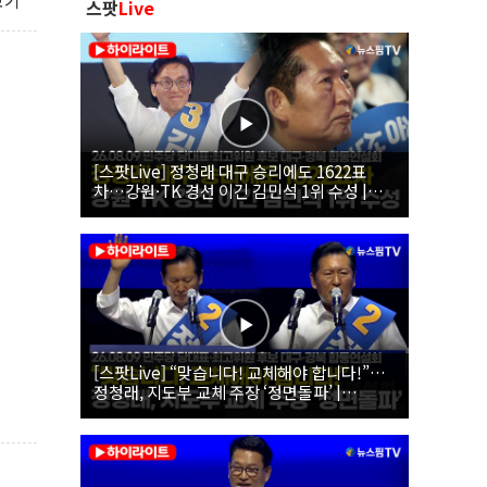
보기
스팟
Live
[스팟Live] 정청래 대구 승리에도 1622표
차…강원·TK 경선 이긴 김민석 1위 수성 |
26.08.09 더불어민주당 당대표·최고위원 후
보 대구·경북 합동연설회
[스팟Live] “맞습니다! 교체해야 합니다!”…
정청래, 지도부 교체 주장 ‘정면돌파’ |
26.08.09 더불어민주당 당대표·최고위원 후
보 대구·경북 합동연설회