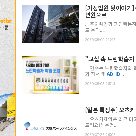
[가정법원 뒷이야기]
년원으로
... 주의력결핍 과잉행동
로 본다....
2026-08-06 11:47
"교실 속 느린학습자
... 연수는 느린학습자의
회 정서 및
ADHD
...
2026-08-03 16:15
[일본 특징주] 오츠카
... 오츠카제약은 최근 
트리요(성분명...
2026-07-28 16:02