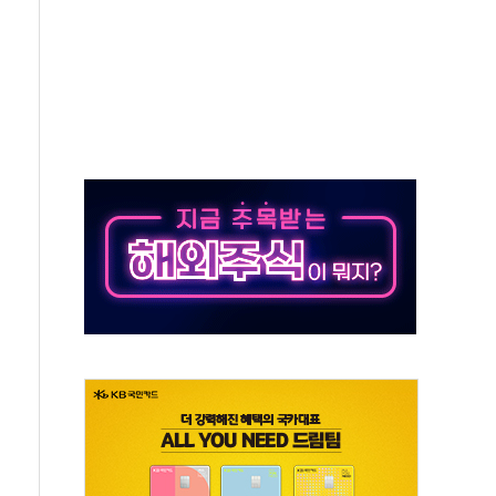
50㎜ 폭우…강원 동해안 강한 비 이어져
 환경미화원 수거차에 치여 사망
동…60대 남성 2명 숨져
보는 일 없게"…'결혼 페널티' 22개 과제 손본다
터보트 전복…1명 사망·1명 실종
의 날 참석..."국제적 시민 연대로 목소리 내야"
 실종 60대 나흘만에 숨진 채 발견
 살해 10대 아들 체포
' 받아친 정청래…제주 연설서 신경전 고조