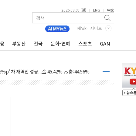
2026.08.09 (일)
ENG
中文
|
|
패밀리 사이트
금융
부동산
전국
문화·연예
스포츠
GAM
투입…고수온 양식장 복구·지원 '총력'
산사태 주의보'...경북도, 호우 피해·통제구간 없어
%p' 차 재역전 성공...金 45.42% vs 鄭 44.56%
·정청래·김민석 당대표 후보
 정청래에 승리...47.75% vs 42.08%
과 발표...김민석 47.75% 정청래 42.08%
표...김민석 45.09% 정청래 43.27% 송영길 11.63%
표...김민석 52.64% 정청래 39.89% 송영길 7.47%
0~8.14)
…공습 한계·탄약 부족 현실화