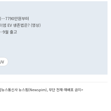
출시…7790만원부터
엄 EV 생존법은? (영상)
시…9월 출고
UV
뉴스통신사 뉴스핌(Newspim), 무단 전재-재배포 금지>