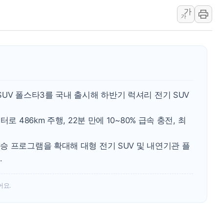
가
강릉·동해·삼척 시간당 최대 
가
폐기물 수거하다 참변…60대
서울 중랑구 주택가서 흉기 난
李대통령 "결혼 때문에 손해 
여수 오동도 인근 해상서 모
추미애, '위안부' 피해자 기림
UV 폴스타3를 국내 출시해 하반기 럭셔리 전기 SUV
인천 선재도 갯벌서 해루질 중
인천서 말다툼 중 어머니 흉기
 486km 주행, 22분 만에 10~80% 급속 충전, 최
'화합' 꺼낸 김민석에 '뻔뻔
 프로그램을 확대해 대형 전기 SUV 및 내연기관 플
.
어요.