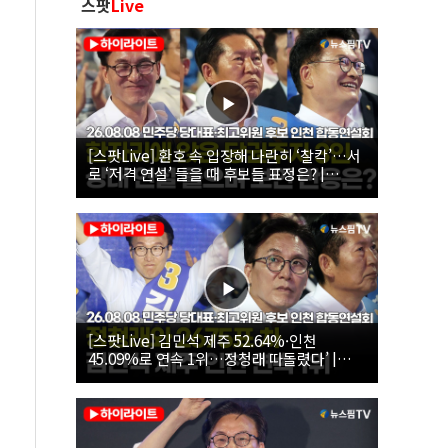
스팟
Live
[스팟Live] 환호 속 입장해 나란히 ‘찰칵’…서
로 ‘저격 연설’ 들을 때 후보들 표정은? |
26.08.08 더불어민주당 당대표·최고위원 후
보 인천 합동연설회
[스팟Live] 김민석 제주 52.64%·인천
45.09%로 연속 1위…정청래 따돌렸다’ |
26.08.08 더불어민주당 당대표·최고위원 후
보 인천 합동연설회