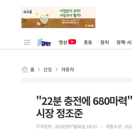
영상
포토
정치
정책·서
홈
산업
자동차
"22분 충전에 680마력
시장 정조준
기사입력 :
2026년07월08일 18:23
최종수정 :
20