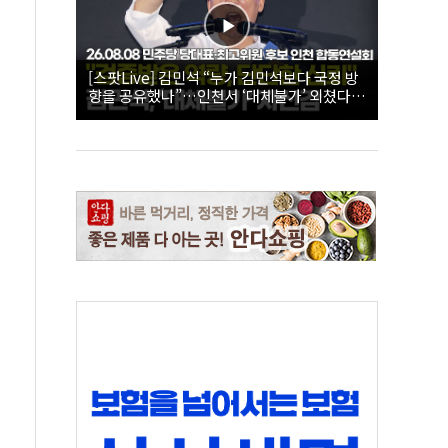
[스팟Live] 김민석 “누가 김민석보다 국정 방
향을 공유했나”…인천서 ‘대체불가’ 외쳤다 |
26.08.08 더불어민주당 당대표·최고위원 후
보 인천 합동연설회