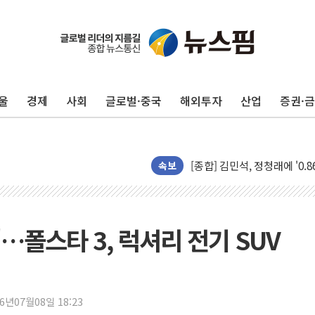
울
경제
사회
글로벌·중국
해외투자
산업
증권·
포항시 재난예산 40억 긴급 
울진·영덕 '호우특보'-포항 '
[종합] 김민석, 정청래에 '0.86
인천 합동연설회 나선 송영길
속보
김민석, 2주차 제주·인천 경선서
인사하는 김민석 당대표 후보
[속보] 민주, 제주·인천 경선 결
"…폴스타 3, 럭셔리 전기 SUV
[속보] 민주, 인천 경선 결과 발
[속보] 민주, 제주 경선 결과 발
이번주 국내 주요 금융일정(8.1
26년07월08일 18:23
美, 이란전 출구전략 만지작