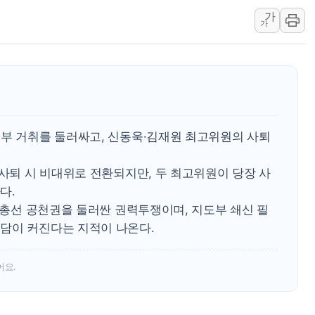
가
현대리바트, 원가 개선으로 실
가
[금/유가] 이란의 호르무즈 
뉴욕증시, 유가·금리 부담에 
이란, 오만과 호르무즈 해협 재
[민주 당권주자 일정] 송영길·
李대통령, 오늘 오후 2시 부
도부 거취를 둘러싸고, 신동욱·김재원 최고위원의 사퇴
[오늘의 정치일정] 8월 7일(금
[오늘의 국회일정] 상임위·세미
 사퇴 시 비대위로 전환되지만, 두 최고위원이 당장 사
이란, 美·이스라엘 선박 호르
다.
년 총선 공천권을 둘러싼 권력투쟁이며, 지도부 쇄신 필
담이 커진다는 지적이 나온다.
어요.