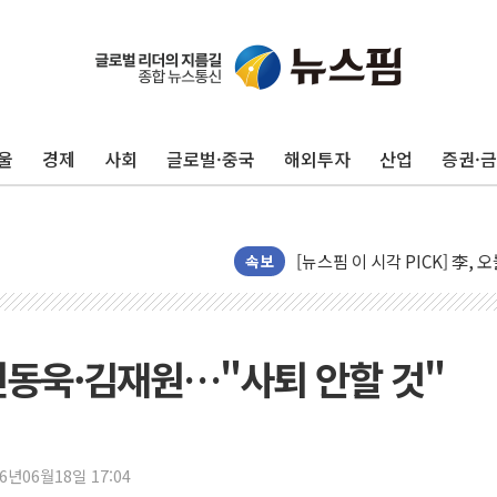
울
경제
사회
글로벌·중국
해외투자
산업
증권·
중기부, 떡국·떡볶이떡 제조업 
[브라질증시] 금리 인하에도 추
[뉴스핌 이 시각 PICK] 李, 
카드사 고객 유입 창구 된 '
속보
제나벨, 배우 공승연 브랜드 
트럼프, 폴리실리콘·태양광에 
[채권/외환] 국제유가 급등에
신동욱·김재원…"사퇴 안할 것"
트럼프, '원정출산 시민권 차
트럼프 "이란전 조만간 끝날 
"세금 부담 덜자"…비거주 1
26년06월18일 17:04
세금 부담 커진 고가 1주택