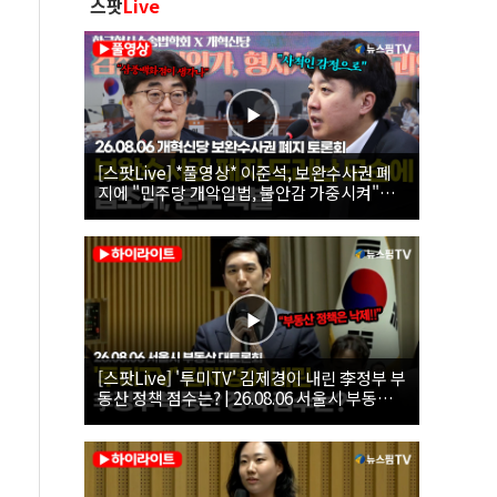
스팟
Live
[스팟Live] *풀영상* 이준석, 보완수사권 폐
지에 "민주당 개악입법, 불안감 가중시켜"｜
26.08.06 개혁신당 보완수사권 폐지 토론회
[스팟Live] '투미TV' 김제경이 내린 李정부 부
동산 정책 점수는? | 26.08.06 서울시 부동산
대토론회