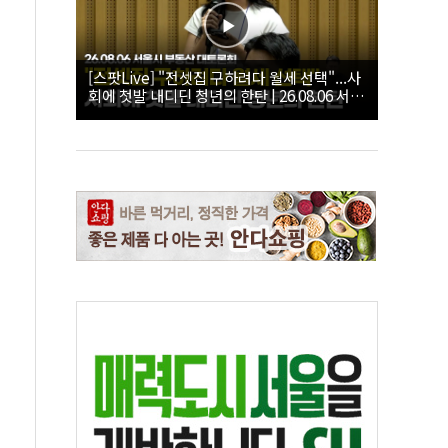
[스팟Live] "전셋집 구하려다 월세 선택"...사
회에 첫발 내디딘 청년의 한탄 | 26.08.06 서울
시 부동산 대토론회