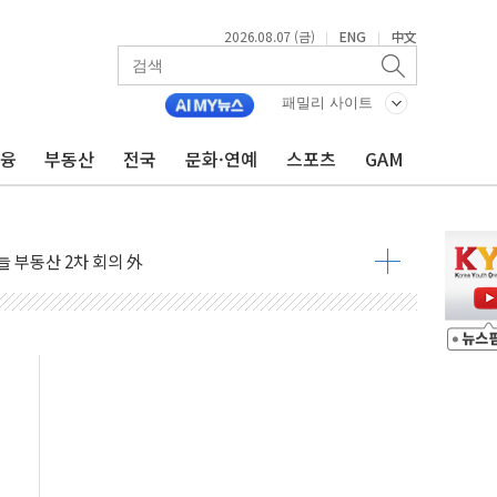
2026.08.07 (금)
ENG
中文
|
|
패밀리 사이트
금융
부동산
전국
문화·연예
스포츠
GAM
'생계형 적합업종' 재지정...5년 더 보호
가 완화 불확실성에 1.2% 하락 마감
오늘 부동산 2차 회의 外
트래블카드'…휴가철 넘어 장기 고객 묶는다
모델 발탁… 부산 광안서 약국 팝업스토어 운영
15% 관세…한국 등엔 '합산 상한' 적용
 미 국채금리·달러 동반 상승…시장, 美 고용지표 촉각
단' 행정명령 서명…출생시민권 제한 재시동
것"…군수품 부족설 일축 "막대한 무기 보유"
주택자 귀환 조짐에 전월세시장 '긴장'
자…맞교환·재매수·다운사이징 '저울질'