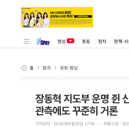
영상
포토
정치
정책·서
홈
정치
국회·정당
장동혁 지도부 운명 쥔 
관측에도 꾸준히 거론
기사입력 :
2026년06월18일 17:04
최종수정 :
20