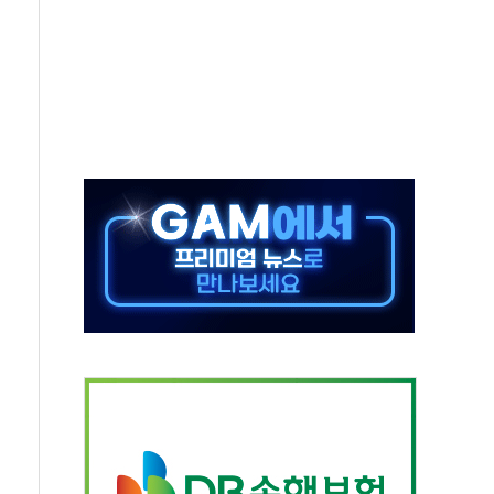
적 방어…다음 과제는 '외형 확대'
해협 통항 제한 검토에 유가 3% 급등…금값 보합
하락…다우 5거래일 랠리 '마침표'
개방 합의 막바지.."美와 직접 협상 없어"
정청래·김민석 후보 - 8월 7일
동산정책 2차 점검회의…주택 공급 대책 막바지 조율
)
나·기자회견·주요 정당 - 8월 7일
무즈 통항 제한 추진…美 "통행 막을 권한 없어"