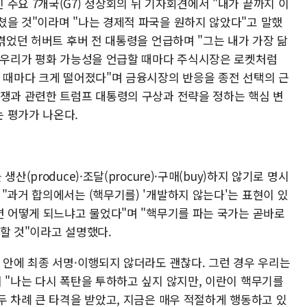
주요 7개국(G7) 정상회의 뒤 기자회견에서 "내가 끝까지 이
쳤을 것"이라며 "나는 경제적 파국을 원하지 않았다"고 말했
 겪었던 허버트 후버 전 대통령을 언급하며 "그는 내가 가장 닮
 "우리가 평화 가능성을 언급할 때마다 주식시장은 로켓처럼
줄 때마다 크게 떨어졌다"며 금융시장의 반응을 종전 선택의 근
전쟁과 관련한 트럼프 대통령의 구상과 전략을 정하는 핵심 변
 평가가 나온다.
(produce)·조달(procure)·구매(buy)하지 않기로 명시
"과거 합의에서는 (핵무기를) '개발하지 않는다'는 표현이 있
면 어떻게 되느냐고 물었다"며 "핵무기를 파는 국가는 곧바로
할 것"이라고 설명했다.
 안에 최종 서명·이행되지 않더라도 괜찮다. 그런 경우 우리는
 "나는 다시 폭탄을 투하하고 싶지 않지만, 이란이 핵무기를
두 차례 큰 타격을 받았고, 지금은 매우 적절하게 행동하고 있