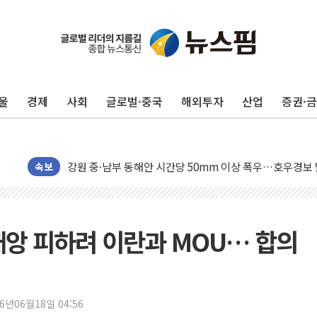
동해중부 전 해상 풍랑주의보…10일까지 최대 3.5m 높은
연일 폭염에 온열질환 사망 23명…정부, 비상대응기구 가
中 전방위 아파트 부양, 수도 베이징도 부동산 규제 철폐
울
경제
사회
글로벌·중국
해외투자
산업
증권·
인제 용대리 계곡서 수위 상승으로 피서객 7명 고립…전원
동해시, 11~14일 '별똥별 멍' 운영…페르세우스 유성우 
강원 중·남부 동해안 시간당 50mm 이상 폭우…호우경보
청양 밭에서 일하던 90대 숨져…온열질환 여부 조사
속보
폭염에 車 운전면허 기능시험 오전 집중 편성…체감온도 3
李대통령, 'ISA·주가누르기 방지법' 전면 재검토 지시
'호우 특보' 경북 울진 시간당 20~30mm 강한 비...가뭄 
대재앙 피하려 이란과 MOU… 합의
주말 무더위·열대야 지속…내륙 곳곳 소나기
오세훈 "용산공원 주택 검토, 민주당 스스로 원칙 뒤집는 
충북 주말 무더위 지속…청주·진천 35도, 곳곳 소나기
26년06월18일 04:56
10월 보완수사권 폐지·공소청 출범…피해자들 '범죄 사각