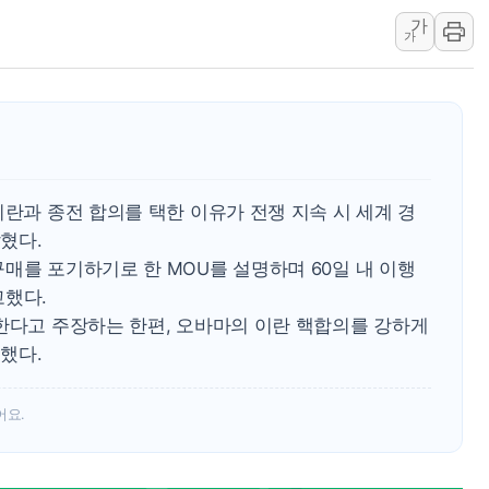
가
한상협, 업계 개인정보 보안 새판 짠다…'자율규제단체' 
가
민주당, 오늘 제주·인천 경선 발표...김민석 '재역전' vs 정
뉴욕증시, 고용 쇼크에 금리 인상 우려 후퇴…S&P500 
트럼프, 쿡 연준 이사 해임 재추진…"26일까지 의혹 소명"
유럽증시, 美 고용 예상 밖 부진에 연준 금리 인상 가능성 
미 연준 매파 기세 꺾이나…고용 감소에 9월 동결 전망 우
이란과 종전 합의를 택한 이유가 전쟁 지속 시 세계 경
혔다.
매를 포기하기로 한 MOU를 설명하며 60일 내 이행
고했다.
지한다고 주장하는 한편, 오바마의 이란 핵합의를 강하게
했다.
어요.