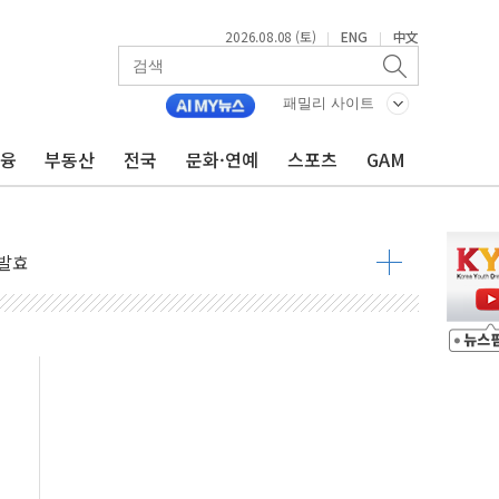
2026.08.08 (토)
ENG
中文
|
|
 물결
동
패밀리 사이트
금융
부동산
전국
문화·연예
스포츠
GAM
 구조
관측
 발효
8도 넘으면 중단
해소될 듯
것"
지대' 우려