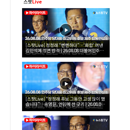
스팟
Live
[스팟Live] 정청래 “뻔뻔하다”…‘화합’ 꺼낸
김민석에 정면 반격 | 26.08.08 더불어민주당
당대표·최고위원 후보 제주 합동연설회
[스팟Live] “정청래 후보 그동안 고생 많이 했
습니다”…송영길, 연임에 선 긋기 | 26.08.08
더불어민주당 당대표·최고위원 후보 제주 합
동연설회