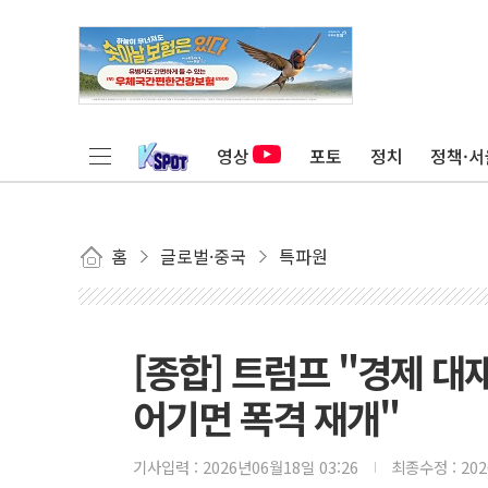
영상
포토
정치
정책·서
홈
글로벌·중국
특파원
[종합] 트럼프 "경제 
어기면 폭격 재개"
기사입력 :
2026년06월18일 03:26
최종수정 :
20