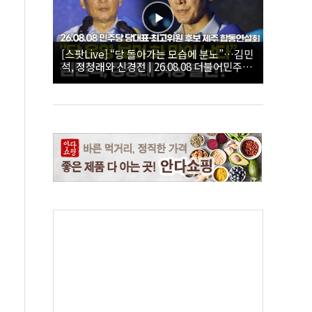
[스팟Live] “당 돌아가는 모습에 분노”…김민
석, 정청래와 신경전 | 26.08.08 더불어민주당
당대표·최고위원 후보 제주 합동연설회