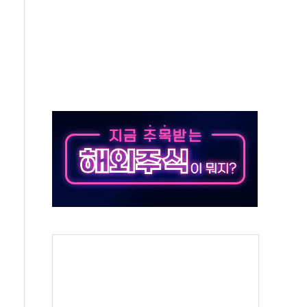
타진
청래 '격차 확대'
최고치
 요구
낮아지며 상승… STOXX 600 지수는 나흘 연속 최고치
세