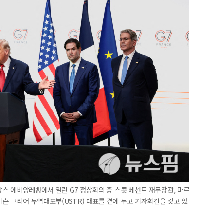
프랑스 에비앙레뱅에서 열린 G7 정상회의 중 스콧 베센트 재무장관, 마르
미슨 그리어 무역대표부(USTR) 대표를 곁에 두고 기자회견을 갖고 있