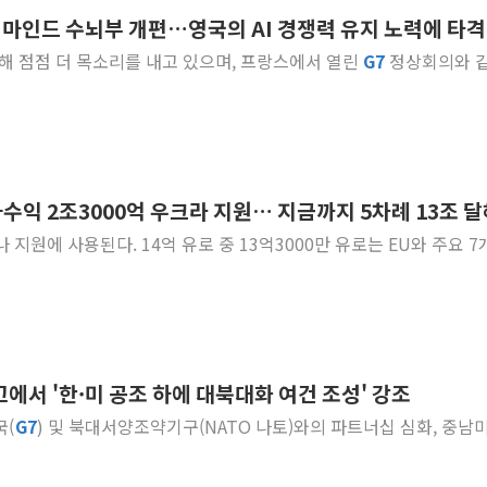
딥마인드 수뇌부 개편…영국의 AI 경쟁력 유지 노력에 타격
병무청, 보충역 전면 손질…
에 대해 점점 더 목소리를 내고 있으며, 프랑스에서 열린
G
7
정상회의와 
홈플러스發 대형마트 판매,
윤준병·이해민 의원, '정부
'호우·산사태 주의보' 울진 
여야, 황희 '버스 하우스' 공
풀무원재단, '국제과학연극제
자수익 2조3000억 우크라 지원… 지금까지 5차례 13조 
현대그린푸드 '텍사스로드하
로 중 13억3000만 유로는 EU와 주요 7개국
與 "세제개편안 8월 말 당
경인고속도로서 차량 4대 연
에서 '한·미 공조 하에 대북대화 여건 조성' 강조
국(
G
7
) 및 북대서양조약기구(NATO 나토)와의 파트너십 심화, 중남미