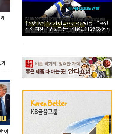
성과
[스팟Live] “자기 이름으로 정당명을…” 송영
길이 피켓 문구 보고 놀란 이유는? | 26.08.09
더불어민주당 당대표·최고위원 후보 대구·경
북 합동연설회
보기
반 아