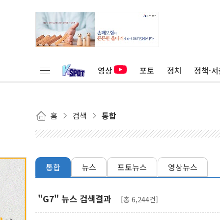
영상
포토
정치
정책·서
홈
검색
통합
통합
뉴스
포토뉴스
영상뉴스
"G7" 뉴스 검색결과
[총 6,244건]