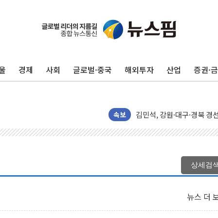
울
경제
사회
글로벌·중국
해외투자
산업
증권·
민주당 경북도당위원장에 오중
인천서 말다툼 중 어머니 살
김민석, 강원·대구·경북 경선서
[속보] 민주, 강원·대구·경북 
속보
[속보] 민주, 경북 경선 결과 
[속보] 민주, 대구 경선 결과 
[속보] 민주, 강원 경선 결과 
상세검
정재헌 CEO, SKT 장기고
최태원, 노소영에 9440억
뉴스 더 
하나금융, 명동 소상공인에 
인천시 광복절 현수막 '태