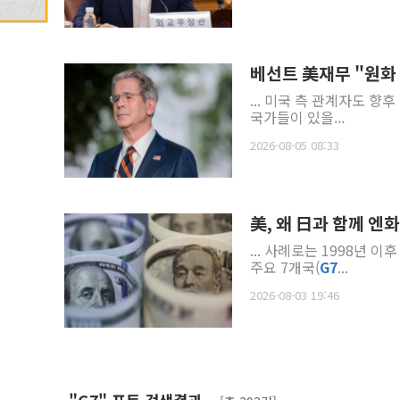
베선트 美재무 "원화 
... 미국 측 관계자도 향
국가들이 있을...
2026-08-05 08:33
美, 왜 日과 함께 엔
... 사례로는 1998년 
주요 7개국(
G
7
...
2026-08-03 19:46