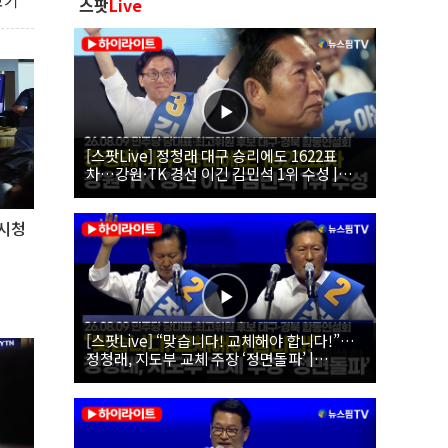
보기
스팟
Live
[스팟Live] 정청래 대구 승리에도 1622표
차…강원·TK 경선 이긴 김민석 1위 수성 |
26.08.09 더불어민주당 당대표·최고위원 후
보 대구·경북 합동연설회
 시청
[스팟Live] “맞습니다! 교체해야 합니다!”…
정청래, 지도부 교체 주장 ‘정면돌파’ |
26.08.09 더불어민주당 당대표·최고위원 후
보 대구·경북 합동연설회