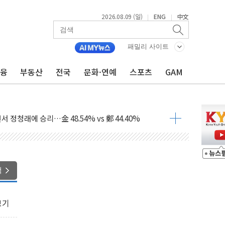
2026.08.09 (일)
ENG
中文
|
|
패밀리 사이트
금융
부동산
전국
문화·연예
스포츠
GAM
기 당선...합산득표율 68.63%
해 10대 구속…범행 후 반려견도 죽여
 정청래에 승리…金 48.54% vs 鄭 44.40%
경선 결과...김민석 48.54% 정청래 44.40%
발표...김민석 47.37% 정청래 45.71% 송영길 6.92%
발표...정청래 47.82% 김민석 46.35% 송영길 5.83%
발표...김민석 50.30% 정청래 41.94% 송영길 7.76%
색
객 400명 맞이…"마음 잇는 시간 되길"
 지급 확정되나…재상고 앞두고 막판 셈법
보기
'행복상자' 전달
극기 거꾸로' 논란…이틀만에 철거