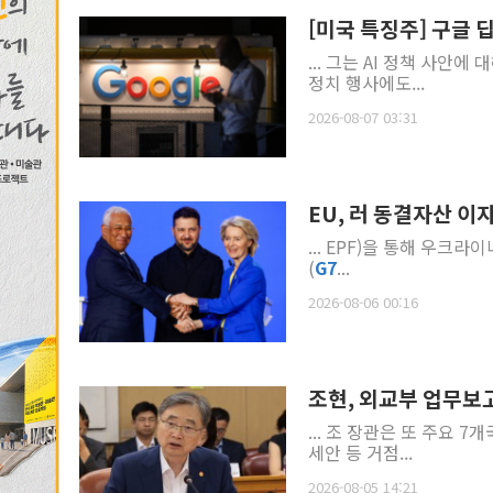
[미국 특징주] 구글 
... 그는 AI 정책 사안
정치 행사에도...
2026-08-07 03:31
EU, 러 동결자산 이
... EPF)을 통해 우크라이나 지원에 사용된다. 14억 유
(
G
7
...
2026-08-06 00:16
조현, 외교부 업무보고
... 조 장관은 또 주요 7개
세안 등 거점...
2026-08-05 14:21