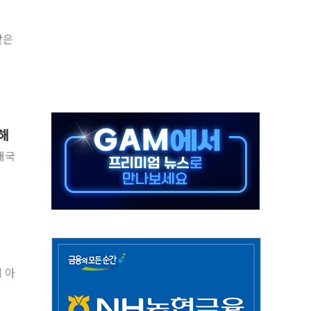
 예술·체육요원 최대 33% 감축
같은
 역대 최대폭 감소한 9.4%↓…유통업계 양극화 심화
 특사'로 콜롬비아 대통령 취임식 참석
시간당 30mm 강한 비...호우 피해 없어
방…野 "청년 우롱 기괴" vs 與 "송구한 해프닝"
 2026'서 어린이 과학연극 2편 수상
달해
우스' 잠실점, 직장인 핫플레이스로 부상
정 조율 완료…초고가·비거주 1주택 등 여론 수렴"
쇄 추돌…7세 남아 등 4명 부상
 아