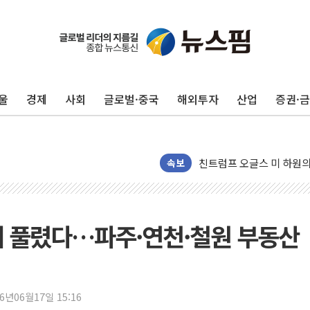
대우건설, 50대 이강석 대
비츠로넥스텍, 한화에어로스
1410원대 내려간 환율, "
울
경제
사회
글로벌·중국
해외투자
산업
증권·
종합특검, '계엄 수용공간
"주식이야 코인이야"…연속
친트럼프 오글스 미 하원의
속보
에쓰씨엔지니어링, 큐니티와
애드포러스, 30억원 규모
롯데웰푸드, 2분기 영업익 8
규제 풀렸다…파주·연천·철원 부동산
이성윤 '호남 민심은 주석
나경원 의원 "장기보유 1
李대통령, 규제합리화위 
한병도 "국민의힘, 말로만
26년06월17일 15:16
금투협, ChatGPT로 투