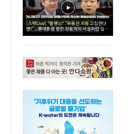
[스팟Live] *풀영상* "부동산 지옥 고집한다
면!"...李대통령 향한 장동혁의 서슬퍼런 일갈
| 26.08.07 국민의힘 부동산정책 정상화 특별
위원회 전체회의