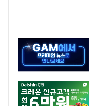
안정성 한순간도 흔들려선 안돼"
산 30조 돌파…증시 급락에 업계 1위
식 "내란으로 훼손된 軍 신뢰 회복해야"
1006억원…전년비 13.9% 증가
심…SK하이닉스, FMS서 '풀스택' 기술력 과시
한샘…B2B 확장으로 성장동력 확보