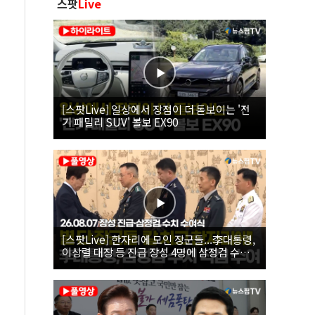
스팟
Live
[스팟Live] 일상에서 장점이 더 돋보이는 '전
기 패밀리 SUV' 볼보 EX90
[스팟Live] 한자리에 모인 장군들...李대통령,
이상렬 대장 등 진급 장성 4명에 삼정검 수치
직접 수여｜26.08.07 장성 진급·삼정검 수치
수여식