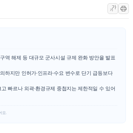
가
박홍근 "국가재정시스템 
가
우리자산운용, MMF 순자
李대통령, 장성 진급 신고
TBH글로벌, 상반기 매출 
AI 메모리 향한 뜨거운 관
건설 불황 속 내실 다진 
구역 해제 등 대규모 군사시설 규제 완화 방안을 발표
의하지만 인허가·인프라·수요 변수로 단기 급등보다
크고 빠르나 외곽·환경규제 중첩지는 제한적일 수 있어
어요.