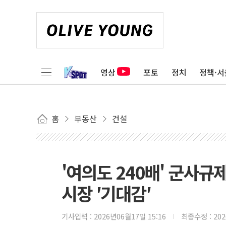
영상
포토
정치
정책·서
홈
부동산
건설
'여의도 240배' 군사
시장 ′기대감′
기사입력 :
2026년06월17일 15:16
최종수정 :
20