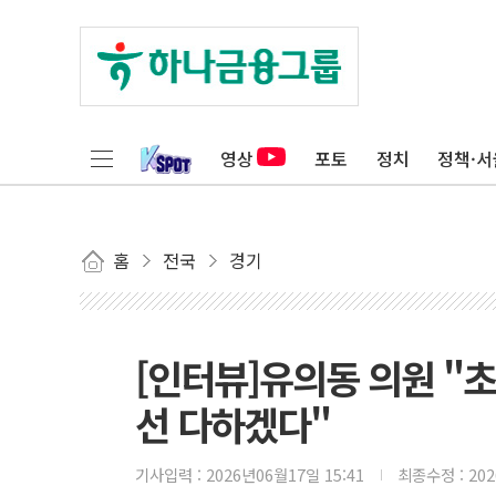
영상
포토
정치
정책·서
홈
전국
경기
[인터뷰]유의동 의원 "
선 다하겠다"
기사입력 :
2026년06월17일 15:41
최종수정 :
20