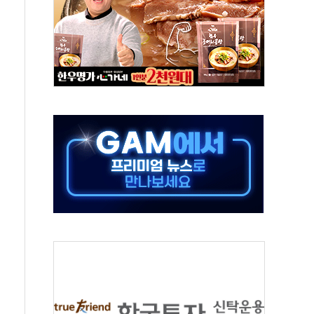
위 상승으로 피서객 7명 고립…전원 구조
별똥별 멍' 운영…페르세우스 유성우 관측
시간당 50mm 이상 폭우…호우경보 발효
0대 숨져…온열질환 여부 조사
능시험 오전 집중 편성…체감온도 38도 넘으면 중단
누르기 방지법' 전면 재검토 지시