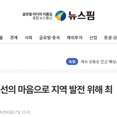
美, 이란전 출구전략 
강릉·동해·삼척 시간당
폐기물 수거하다 참변
울
경제
사회
글로벌·중국
해외투자
산업
증권·
서울 중랑구 주택가서 
李대통령 "결혼 때문에 
여수 오동도 인근 해상
추미애, '위안부' 피해
속보
인천 선재도 갯벌서 해루
인천서 말다툼 중 어머니
'화합' 꺼낸 김민석에
초선의 마음으로 지역 발전 위해 최
李대통령, ISA 개편 
동해중부 전 해상 풍랑
연일 폭염에 온열질환 
26년06월17일 15:41
中 전방위 아파트 부양