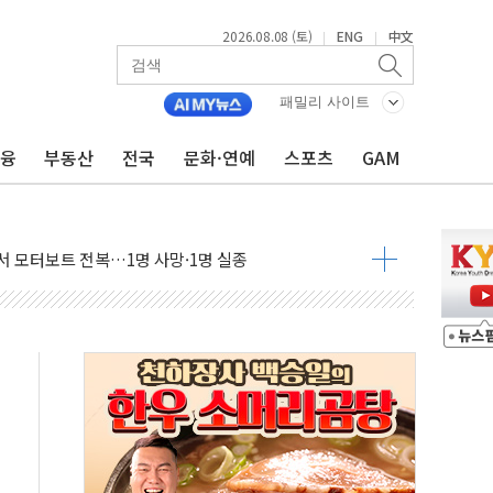
2026.08.08 (토)
ENG
中文
|
|
만지작…공습 한계·탄약 부족 현실화
 최대 50㎜ 폭우…강원 동해안 강한 비 어어져
패밀리 사이트
…60대 환경미화원 수거차에 치여 사망
금융
부동산
전국
문화·연예
스포츠
GAM
흉기 난동…60대 남성 2명 숨져
손해 보는 일 없게"…'결혼 페널티' 22개 과제 손본다
서 모터보트 전복…1명 사망·1명 실종
자 기림의 날 참석..."국제적 시민 연대로 목소리 내야"
질 중 실종 60대 나흘만에 숨진 채 발견
 흉기 살해 10대 아들 체포
 '뻔뻔' 받아친 정청래…제주 연설서 신경전 고조
재검토 지시…與 "적극 환영"·野 "졸속 국정"
주의보…10일까지 최대 3.5m 높은 물결
사망 23명…정부, 비상대응기구 가동
, 수도 베이징도 부동산 규제 철폐