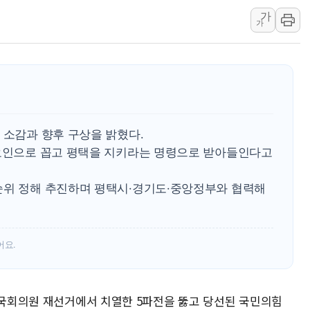
가
인제 용대리 계곡서 수
가
동해시, 11~14일 '
강원 중·남부 동해안 
청양 밭에서 일하던 9
폭염에 車 운전면허 기
李대통령, 'ISA·주가
 소감과 향후 구상을 밝혔다.
 요인으로 꼽고 평택을 지키라는 명령으로 받아들인다고
순위 정해 추진하며 평택시·경기도·중앙정부와 협력해
어요.
을 국회의원 재선거에서 치열한 5파전을 뚫고 당선된 국민의힘