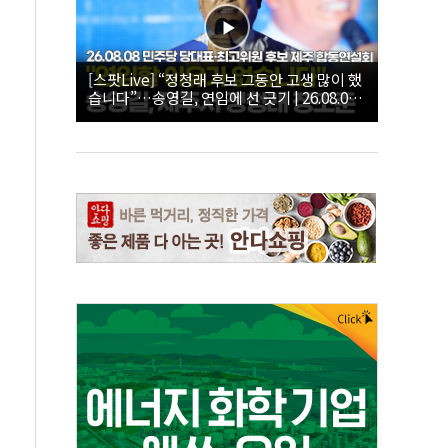
[스팟Live] “정청래 후보 그동안 고생 많이 했
습니다”…송영길, 연임에 선 긋기 | 26.08.08
더불어민주당 당대표·최고위원 후보 제주 합
동연설회