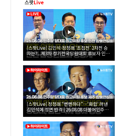
스팟
Live
[스팟Live] 김민석·정청래 ‘초접전’ 2차전 승
자는?...제3차 정기전국당원대회 후보자 인천
합동연설회 생중계 | 26.08.08
[스팟Live] 정청래 “뻔뻔하다”…‘화합’ 꺼낸
김민석에 정면 반격 | 26.08.08 더불어민주당
당대표·최고위원 후보 제주 합동연설회