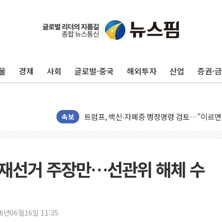
울
경제
사회
글로벌·중국
해외투자
산업
증권·
미 연준 매파 기세 꺾이나…고용 감소에 9월 
[종합] 이슬람 수니파 3국, '공동방위협정' 
트럼프, 백신·자폐증 행정명령 검토…"이르면
美 항소법원, 백악관 무도회장 공사 중단 명
속보
이란 핵심 원유 수출항 '하르그섬', 최근 1주일
美 고용 쇼크에 엔화 장중 급등…시장은 "또 
[AI MY 뉴스] 뉴욕 반도체주 프리뷰...美 고
 재선거 주장만…선관위 해체 수
뉴욕증시 프리뷰, 美 고용 쇼크에 금리 인상 
[종합] 美 7월 고용 2만3000명 감소 '쇼크'
[사진] 이슬람 수니파 3개국, 공동방위협정 
26년06월16일 11:35
뉴욕증시 개장 전 특징주...아틀라시안·클