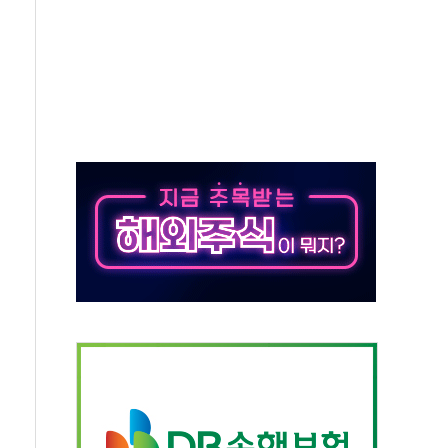
종자 7359명 끝까지 찾겠다"
 톤 낮춰
항시 '시끌'
름…수도권 집중 완화 전환점"
 주재… "전폭적 공급 확대·속도전 총력"
…美 태양광주 급등
해도 놀랍지 않아"
태양광 착공…여의도 1.6배 규모