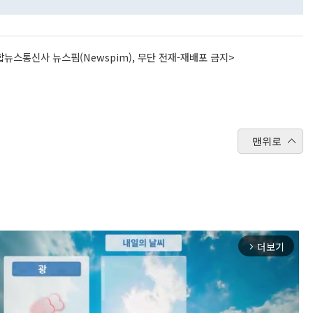
뉴스통신사 뉴스핌(Newspim), 무단 전재-재배포 금지>
맨위로
더보기
arrow_forward_ios