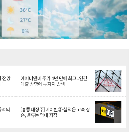
Mute
약 전망
에어비앤비 주가 4년 만에 최고...연간
시"
매출 상향에 투자자 반색
 동력의
[홍콩 대장주] 메이퇀② 실적은 고속 상
승, 밸류는 역대 저점