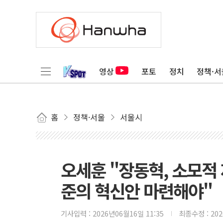
영상
포토
정치
정책·서
홈
정책·서울
서울시
오세훈 "장동혁, 소모적
준의 혁신안 마련해야"
기사입력 :
2026년06월16일 11:35
최종수정 :
20