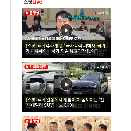
스팟
Live
[스팟Live] 李대통령 "국가폭력 피해자, 국가
가 치유해야…국가 책임 유효기간 없어"｜
26.08.07 국가폭력 피해자 위로 오찬
[스팟Live] 일상에서 장점이 더 돋보이는 '전
기 패밀리 SUV' 볼보 EX90