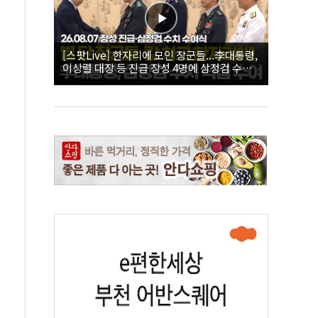
[스팟Live] 한자리에 모인 장군들...李대통령,
이상렬 대장 등 진급 장성 4명에 삼정검 수치
직접 수여｜26.08.07 장성 진급·삼정검 수치
수여식