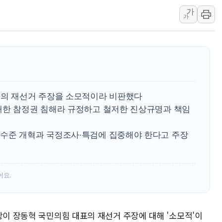
가
보훈부, 미 DPAA와 MOU… "6·25 미군 실
가
트럼프 "금리 내려야"…파월 때와 달리 워시엔
특정 정치인 측근 포항시 정책특보 내정설...포
李 "해남 태양광, 대한민국 다음 100년 밑거
李 대통령, '6시간 마라톤 부동산 2차 회의'
트럼프, 中 겨냥 폴리실리콘 관세 15% 부과
표의 재선거 주장을 소모적이라 비판했다
[사진] 빈살만과 에르도안의 만남
대한 참정권 침해라 규정하고 철저한 진상규명과 책임
이란와이어 "이란 최고지도자 위독…곧 사망
남동발전, 해남군에 국내 최대 규모 400MW 
수준 개혁과 국정조사·특검에 집중해야 한다고 주장
어요.
장이 장동혁 국민의힘 대표의 재선거 주장에 대해 '소모적'이