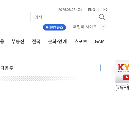
2026.08.08 (토)
ENG
中文
|
|
패밀리 사이트
금융
부동산
전국
문화·연예
스포츠
GAM
동결 전망 우세
체결… 이스라엘·이란 위협에 맞설 자체 억지력 강화
 다음 주"
령…트럼프 제동
 이상 '올스톱'… 美 해상봉쇄 영향
개입했나" 촉각
용 쇼크에 반도체주 '활짝'
우려 후퇴…나스닥 선물 1%대 상승
…9월 금리 인상 기대 후퇴
체결
라우드플레어·태양광주↑ VS 트레이드데스크·웬디스↓