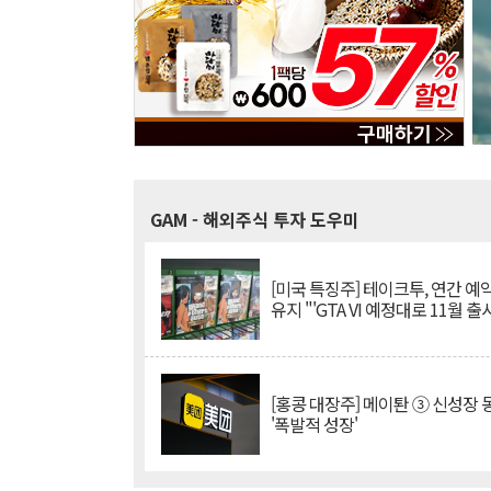
GAM
- 해외주식 투자 도우미
[미국 특징주] 테이크투, 연간 예
유지 "'GTA VI 예정대로 11월 출
[홍콩 대장주] 메이퇀 ③ 신성장
'폭발적 성장'