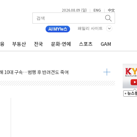
2026.08.09 (일)
ENG
中文
|
|
고 발생…작업자 1명 숨져
철강 AI융합실증센터' 들어선다
패밀리 사이트
대 숨진 채 발견...경찰, 조사 중
금융
부동산
전국
문화·연예
스포츠
GAM
.48%p 차 선두 유지...金 46.01% vs 鄭 44.53%
기 당선...합산득표율 68.63%
해 10대 구속…범행 후 반려견도 죽여
 정청래에 승리…金 48.54% vs 鄭 44.40%
경선 결과...김민석 48.54% 정청래 44.40%
발표...김민석 47.37% 정청래 45.71% 송영길 6.92%
발표...정청래 47.82% 김민석 46.35% 송영길 5.83%
발표...김민석 50.30% 정청래 41.94% 송영길 7.76%
객 400명 맞이…"마음 잇는 시간 되길"
 지급 확정되나…재상고 앞두고 막판 셈법
'행복상자' 전달