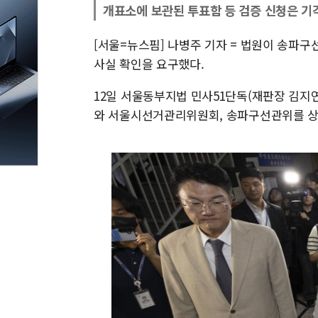
개표소에 보관된 투표함 등 검증 신청은 기
[서울=뉴스핌] 나병주 기자 = 법원이 송파
사실 확인을 요구했다.
12일 서울동부지법 민사51단독(재판장 김
와 서울시선거관리위원회, 송파구선관위를 상