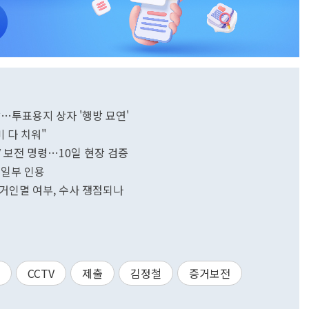
발…투표용지 상자 '행방 묘연'
미 다 치워"
V 보전 명령…10일 현장 검증
 일부 인용
증거인멸 여부, 수사 쟁점되나
CCTV
제출
김정철
증거보전