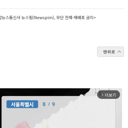
뉴스통신사 뉴스핌(Newspim), 무단 전재-재배포 금지>
맨위로
더보기
arrow_forward_ios