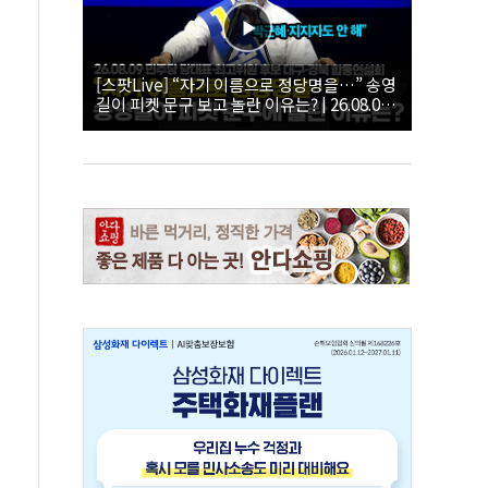
[스팟Live] “자기 이름으로 정당명을…” 송영
길이 피켓 문구 보고 놀란 이유는? | 26.08.09
더불어민주당 당대표·최고위원 후보 대구·경
북 합동연설회