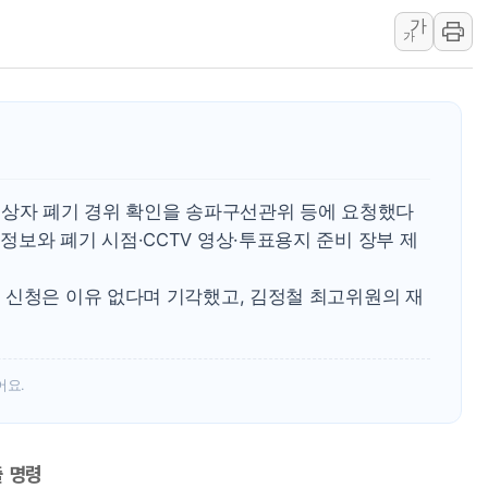
가
인천시 광복절 현수막 '태
가
병무청, 보충역 전면 손질…
홈플러스發 대형마트 판매,
윤준병·이해민 의원, '정부
'호우·산사태 주의보' 울진 
여야, 황희 '버스 하우스' 공
 상자 폐기 경위 확인을 송파구선관위 등에 요청했다
보와 폐기 시점·CCTV 영상·투표용지 준비 장부 제
 신청은 이유 없다며 기각했고, 김정철 최고위원의 재
어요.
출 명령