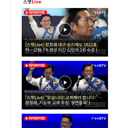
스팟
Live
[스팟Live] 정청래 대구 승리에도 1622표
차…강원·TK 경선 이긴 김민석 1위 수성 |
26.08.09 더불어민주당 당대표·최고위원 후
보 대구·경북 합동연설회
[스팟Live] “맞습니다! 교체해야 합니다!”…
정청래, 지도부 교체 주장 ‘정면돌파’ |
26.08.09 더불어민주당 당대표·최고위원 후
보 대구·경북 합동연설회