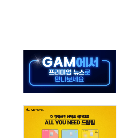
극기 거꾸로' 논란…이틀만에 철거
 예술·체육요원 최대 33% 감축
 역대 최대폭 감소한 9.4%↓…유통업계 양극화 심화
 특사'로 콜롬비아 대통령 취임식 참석
시간당 30mm 강한 비...호우 피해 없어
방…野 "청년 우롱 기괴" vs 與 "송구한 해프닝"