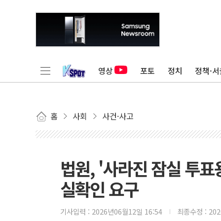
영상
포토
정치
정책·서
홈
사회
사건·사고
법원, '사라진 잠실 투표
실확인 요구
기사입력 :
2026년06월12일 16:54
최종수정 :
20