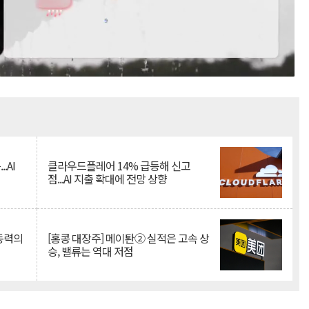
Mute
.AI
클라우드플레어 14% 급등해 신고
점...AI 지출 확대에 전망 상향
 동력의
[홍콩 대장주] 메이퇀② 실적은 고속 상
승, 밸류는 역대 저점