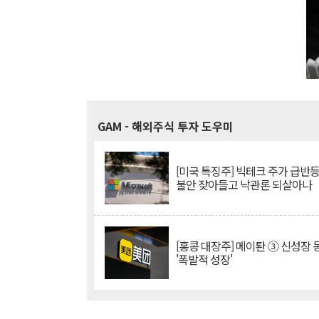
GAM
- 해외주식 투자 도우미
[미국 특징주] 빅테크 주가 급반등..
불안 잦아들고 낙관론 되살아나
[홍콩 대장주] 메이퇀 ③ 신성장
'폭발적 성장'