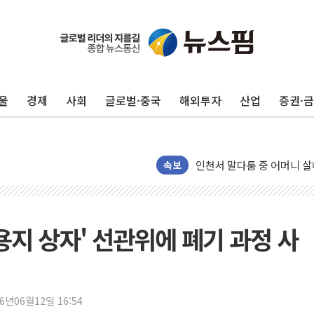
평택 진위면 공장서 질식사
포항 블루밸리 국가산단에 '
상주 낙동강 선착장 하류서 50
울
경제
사회
글로벌·중국
해외투자
산업
증권·
[종합] 김민석, 정청래에 누적 1
민주당 경북도당위원장에 오중
인천서 말다툼 중 어머니 살
김민석, 강원·대구·경북 경선서
속보
[속보] 민주, 강원·대구·경북 
[속보] 민주, 경북 경선 결과 
[속보] 민주, 대구 경선 결과 
용지 상자' 선관위에 폐기 과정 사
[속보] 민주, 강원 경선 결과 
정재헌 CEO, SKT 장기고
최태원, 노소영에 9440억
26년06월12일 16:54
하나금융, 명동 소상공인에 