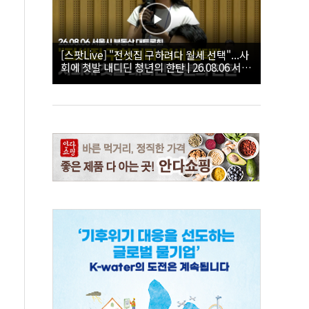
[스팟Live] "전셋집 구하려다 월세 선택"...사
회에 첫발 내디딘 청년의 한탄 | 26.08.06 서울
시 부동산 대토론회