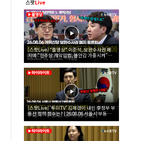
스팟
Live
[스팟Live] *풀영상* 이준석, 보완수사권 폐
지에 "민주당 개악입법, 불안감 가중시켜"｜
26.08.06 개혁신당 보완수사권 폐지 토론회
[스팟Live] '투미TV' 김제경이 내린 李정부 부
동산 정책 점수는? | 26.08.06 서울시 부동산
대토론회