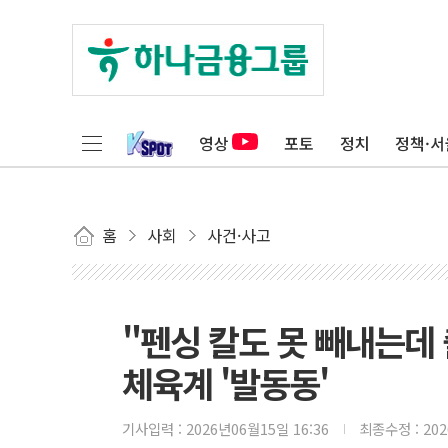
영상
포토
정치
정책·서
홈
사회
사건·사고
"펜싱 칼도 못 빼내는데
체육계 '발동동'
기사입력 :
2026년06월15일 16:36
최종수정 :
20