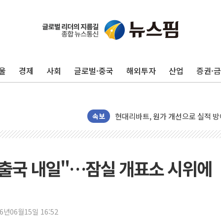
울
경제
사회
글로벌·중국
해외투자
산업
증권·
트럼프, '원정출산 시민권 차단' 
트럼프 "이란전 조만간 끝날 것"…
현대리바트, 원가 개선으로 실적 방
"세금 부담 덜자"…비거주 1주택자
속보
세금 부담 커진 고가 1주택자…맞
[금/유가] 이란의 호르무즈 해협 통
뉴욕증시, 유가·금리 부담에 하락…
 출국 내일"…잠실 개표소 시위에
이란, 오만과 호르무즈 해협 재개방 
[민주 당권주자 일정] 송영길·정청래
李대통령, 오늘 부동산 정책 점검 
26년06월15일 16:52
[오늘의 정치일정] 8월 7일(금)