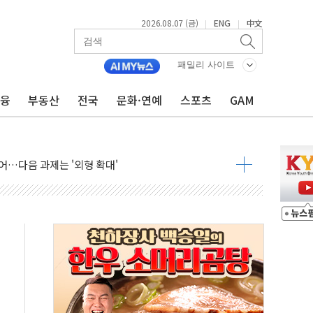
2026.08.07 (금)
ENG
中文
|
|
패밀리 사이트
금융
부동산
전국
문화·연예
스포츠
GAM
행정명령 서명…출생시민권 제한 재시동
군수품 부족설 일축 "막대한 무기 보유"
어…다음 과제는 '외형 확대'
 귀환 조짐에 전월세시장 '긴장'
교환·재매수·다운사이징 '저울질'
항 제한 검토에 유가 3% 급등…금값 보합
다우 5거래일 랠리 '마침표'
합의 막바지.."美와 직접 협상 없어"
·김민석 후보 - 8월 7일
2차 회의…주택 공급 대책 막바지 조율할 듯