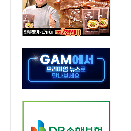
자회견·주요 정당 - 8월 7일
통항 제한 추진…美 "통행 막을 권한 없어"
분 상승… "2분기 기업 순이익 21% 증가" 전망
으로 나토 회원국 공격 검토… 거짓 깃발 작전"
 재회…로봇·AI 데이터센터·모빌리티 구체화
나·아이온큐·도어대시↑ VS 샌디스크·피그마·앱러빈↓
급 반대…상법·자본시장법 개정 논의"
주 차익실현 속 혼조세...웨스턴디지털·샌디스크↓
사에 긴급 안보 점검회의