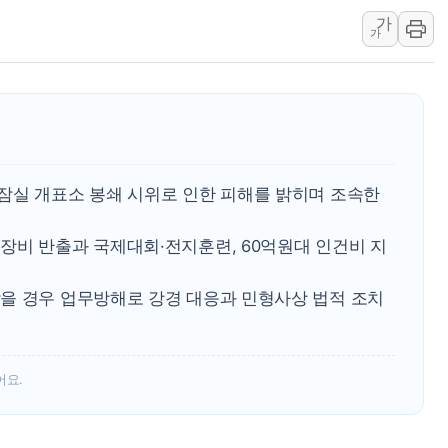
가
[오늘의 국회일정] 상임위·세미나·기
가
이란, 美·이스라엘 선박 호르무즈 
유럽증시, 견조한 실적 소화하며 대부
리투아니아 국방 "러, 우크라 드론
구광모, 내주 실리콘밸리서 젠슨 황
뉴욕증시 개장 전 특징주...모더
잠실 개표소 봉쇄 시위로 인한 피해를 밝히며 조속한
김정관 장관 "영업이익 N% 성과
뉴욕증시 프리뷰, 미 주가선물 AI
장비 반출과 국제대회·전지훈련, 60억원대 인건비 지
청와대, 북한 단거리 탄도미사일 발
을 경우 업무방해로 강경 대응과 민형사상 법적 조치
어요.