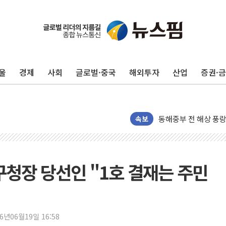
추미애, '위안부' 피해
인천 선재도 갯벌서 해
인천서 말다툼 중 어머
울
경제
사회
글로벌·중국
해외투자
산업
증권·
'화합' 꺼낸 김민석에
李대통령, ISA 개편 
동해중부 전 해상 풍랑
연일 폭염에 온열질환
속보
中 전방위 아파트 부양
인제 용대리 계곡서 
동해시, 11~14일 
구청장 당선인 "1호 결재는 주민
강원 중·남부 동해안
청양 밭에서 일하던 
폭염에 車 운전면허 
26년06월19일 16:58
李대통령, 'ISA·주