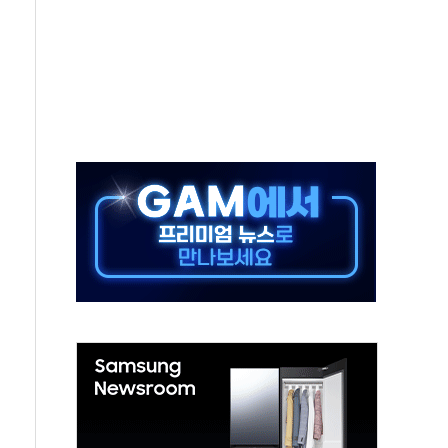
 시간당 20~30mm 강한 비...가뭄 해소될 듯
지속…내륙 곳곳 소나기
 검토, 민주당 스스로 원칙 뒤집는 것"
…청주·진천 35도, 곳곳 소나기
지·공소청 출범…피해자들 '범죄 사각지대' 우려
 보안 새판 짠다…'자율규제단체' 타진