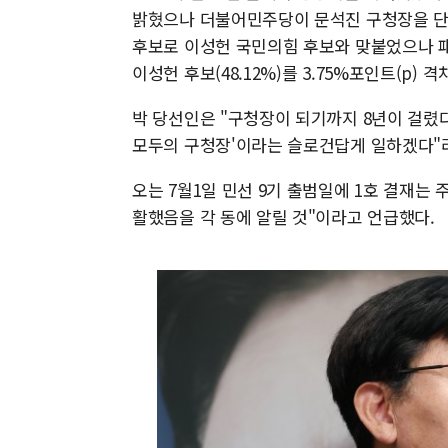
밝혔으나 더불어민주당이 문석진 구청장을 단수
후보로 이성헌 국민의힘 후보와 맞붙었으나 패배
이성헌 후보(48.12%)를 3.75%포인트(p) 
박 당선인은 "구청장이 되기까지 8년이 걸렸다
모두의 구청장'이라는 슬로건답게 일하겠다"
오는 7월1일 민선 9기 출범일에 1호 결재는
활했음을 각 동에 알릴 것"이라고 언급했다.