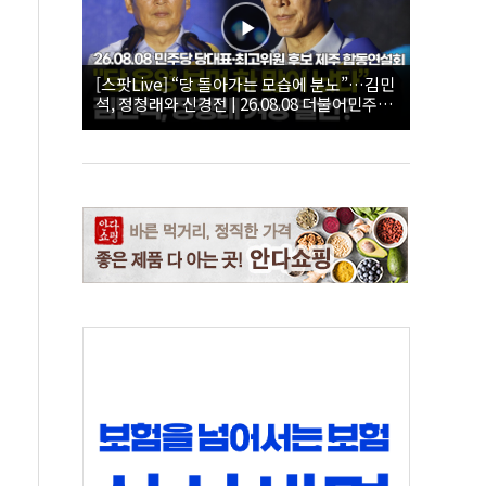
[스팟Live] “당 돌아가는 모습에 분노”…김민
석, 정청래와 신경전 | 26.08.08 더불어민주당
당대표·최고위원 후보 제주 합동연설회