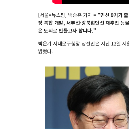
[서울=뉴스핌] 백승은 기자 =
"민선 9기가 
장 복합 개발, 서부선·강북횡단선 재추진 등을
은 도시로 만들고자 합니다."
박운기 서대문구청장 당선인은 지난 12일 
밝혔다.