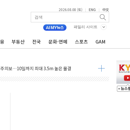
2026.08.08 (토)
ENG
中文
|
|
자 기림의 날 참석..."국제적 시민 연대로 목소리 내야"
루질 중 실종 60대 나흘만에 숨진 채 발견
패밀리 사이트
니 흉기 살해 10대 아들 체포
금융
부동산
전국
문화·연예
스포츠
GAM
 '뻔뻔' 받아친 정청래…제주 연설서 신경전 고조
재검토 지시…與 "적극 환영"·野 "졸속 국정"
주의보…10일까지 최대 3.5m 높은 물결
 사망 23명…정부, 비상대응기구 가동
, 수도 베이징도 부동산 규제 철폐
수위 상승으로 피서객 7명 고립…전원 구조
'별똥별 멍' 운영…페르세우스 유성우 관측
 시간당 50mm 이상 폭우…호우경보 발효
90대 숨져…온열질환 여부 조사
기능시험 오전 집중 편성…체감온도 38도 넘으면 중단
가누르기 방지법' 전면 재검토 지시