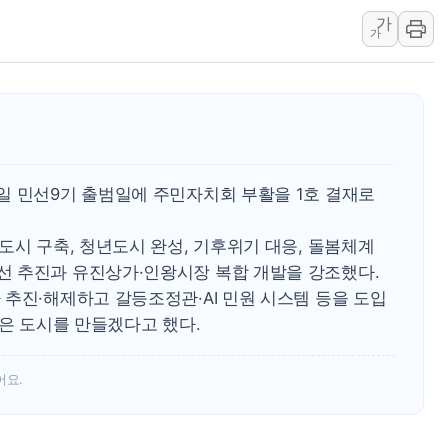
가
'호우 특보' 경북 울진
가
주말 무더위·열대야 
오세훈 "용산공원 주택
충북 주말 무더위 지속
10월 보완수사권 폐
한상협, 업계 개인정보
일 민선9기 출범일에 주민자치회 부활을 1호 결재로
도시 구축, 청년도시 완성, 기후위기 대응, 돌봄체계
 추진과 유진상가·인왕시장 복합 개발을 강조했다.
추진·해제하고 갈등조정관·AI 민원 시스템 등을 도입
좋은 도시를 만들겠다고 했다.
어요.