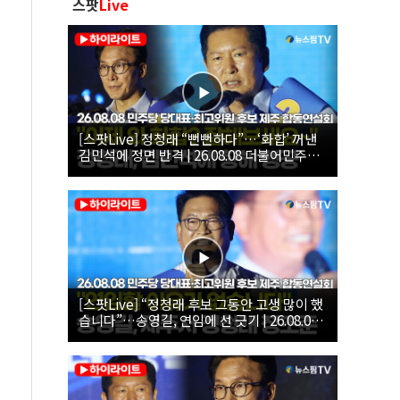
스팟
Live
[스팟Live] 정청래 “뻔뻔하다”…‘화합’ 꺼낸
김민석에 정면 반격 | 26.08.08 더불어민주당
당대표·최고위원 후보 제주 합동연설회
[스팟Live] “정청래 후보 그동안 고생 많이 했
습니다”…송영길, 연임에 선 긋기 | 26.08.08
더불어민주당 당대표·최고위원 후보 제주 합
동연설회