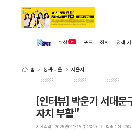
영상
포토
정치
정책·서
홈
정책·서울
서울시
[인터뷰] 박운기 서대문
자치 부활"
기사입력 :
2026년06월15일 13:09
최종수정 :
20