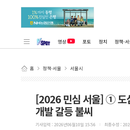
영상
포토
정치
정책·서
홈
정책·서울
서울시
[2026 민심 서울] ①
개발 갈등 불씨
기사입력 :
2026년06월10일 15:56
최종수정 :
20