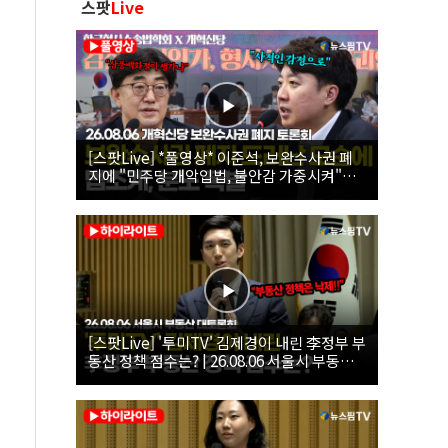
스팟
Live
[스팟Live] *풀영상* 이준석, 보완수사권 폐
지에 "민주당 개악입법, 불안감 가중시켜"｜
26.08.06 개혁신당 보완수사권 폐지 토론회
[스팟Live] '투미TV' 김제경이 내린 李정부 부
동산 정책 점수는? | 26.08.06 서울시 부동산
대토론회