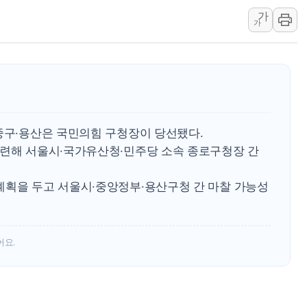
김정관 산업부 장관 "주 52시간 손봐
가
해군 1함대 창설 80주년…지역과 함께
가
[3보] 북, 원산서 동해로 단거리 탄도
우크라 드론 전술, 중남미 콜롬비아에
동해해경, 독도 해상서 부유물 감긴 
주한미군 "오산기지 누출, 백린 아닌 
구미 폐염산처리업체서 불 2시간30여
 중구·용산은 국민의힘 구청장이 당선됐다.
관련해 서울시·국가유산청·민주당 소속 종로구청장 간
계획을 두고 서울시·중앙정부·용산구청 간 마찰 가능성
어요.