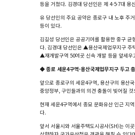
등을 거쳤다. 김경대 당선인은 제 4·5·7대 
유 당선인의 주요 공약은 종로구 내 노후 주거
등이 있다.
김길성 당선인은 공공기여를 활용한 중구 균형
다. 김경대 당선인은 ▲용산국제업무지구 주
▲재개발구역 50여곳 신속 개발 등을 앞세우고
◆ 종로 세운4구역·용산국제업무지구 두고 
앞으로 종로구의 세운4구역, 용산구의 용산국
중앙정부, 구민들과의 의견 충돌이 빚어질 것
현재 세운4구역에서 종묘 문화유산 인근 지역
다.
앞서 서울시와 서울주택도시공사(SH)는 이곳에 
상향하자 국가유산청은 경관을 해칠 수 있다며