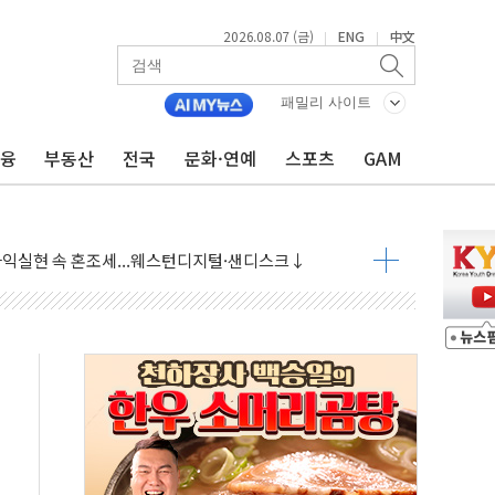
2026.08.07 (금)
ENG
中文
|
|
 상승… "2분기 기업 순이익 21% 증가" 전망
 나토 회원국 공격 검토… 거짓 깃발 작전"
패밀리 사이트
재회…로봇·AI 데이터센터·모빌리티 구체화
금융
부동산
전국
문화·연예
스포츠
GAM
·아이온큐·도어대시↑ VS 샌디스크·피그마·앱러빈↓
 반대…상법·자본시장법 개정 논의"
 차익실현 속 혼조세...웨스턴디지털·샌디스크↓
에 긴급 안보 점검회의
호르무즈 재개방 기대에 강세
조까지, 상승...호실적 보고 기업 상승세 뚜렷
인 '사파리' 공격… 시민들 공포감 극대화 전략
' 임시 주총 기대감에 홀로 상한가…마진 잔액은 사상 최고
버리지 위험수위…숨은 차입이 더 큰 변수"
대응 1단계 진압 중