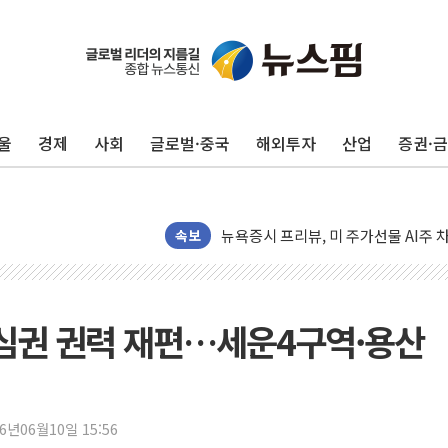
유럽증시, 견조한 실적 소화하며 대부분
리투아니아 국방 "러, 우크라 드론으로
구광모, 내주 실리콘밸리서 젠슨 황 
울
경제
사회
글로벌·중국
해외투자
산업
증권·
뉴욕증시 개장 전 특징주...모더나
김정관 장관 "영업이익 N% 성과급
뉴욕증시 프리뷰, 미 주가선물 AI주
속보
청와대, 북한 단거리 탄도미사일 발사
금값 7주 만에 최고…美 고용 둔화·
[인도증시] 중동 긴장 완화에 실적 호
 도심권 권력 재편…세운4구역·용산
러, 1인칭시점 드론으로 우크라 민간
[베트남 증시] 지수 하락 속 'DGC
'월가의 황제' 다이먼 "금융시장 레
양주 섬유염색공장서 화재 1명 중상…
26년06월10일 15:56