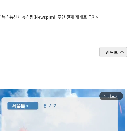
뉴스통신사 뉴스핌(Newspim), 무단 전재-재배포 금지>
맨위로
더보기
arrow_forward_ios