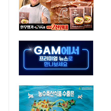
야, 경쟁상대 中과 비교해야"
하는 '선봉'의 대민 봉사
미사일 1발 발사… 올해 10번째·42일 만 도발
 새 안보 위기… 반군·마약카르텔이 습득해 전투 활용
어선 구조
무해한 표면 부식 물질"
분만에 진화...외국인 노동자 숨져