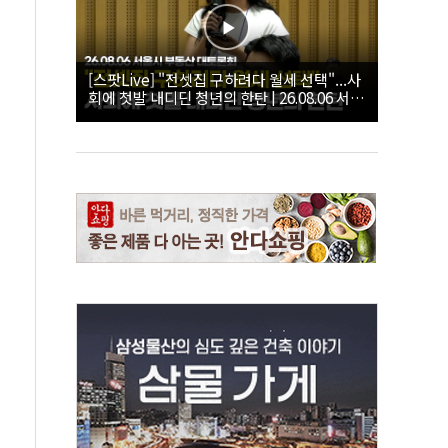
[스팟Live] "전셋집 구하려다 월세 선택"...사
회에 첫발 내디딘 청년의 한탄 | 26.08.06 서울
시 부동산 대토론회