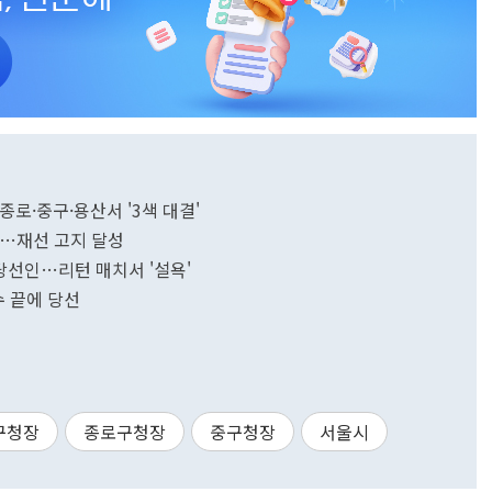
권 종로·중구·용산서 '3색 대결'
당선…재선 고지 달성
종 당선인…리턴 매치서 '설욕'
재수 끝에 당선
구청장
종로구청장
중구청장
서울시