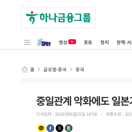
영상
포토
정치
정책·서
홈
글로벌·중국
중국
중일관계 악화에도 일본기
기사입력 :
2026년06월15일 10:58
최종수정 :
20