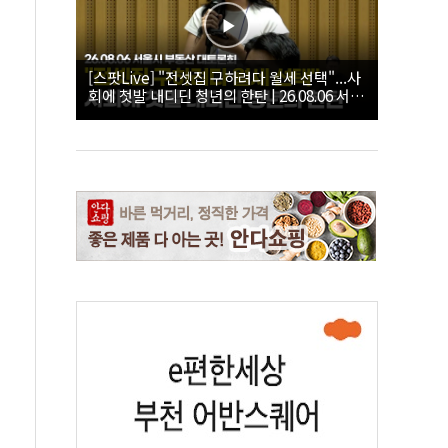
[스팟Live] "전셋집 구하려다 월세 선택"...사
회에 첫발 내디딘 청년의 한탄 | 26.08.06 서울
시 부동산 대토론회