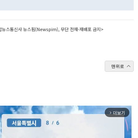
뉴스통신사 뉴스핌(Newspim), 무단 전재-재배포 금지>
맨위로
더보기
arrow_forward_ios