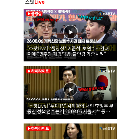
스팟
Live
[스팟Live] *풀영상* 이준석, 보완수사권 폐
지에 "민주당 개악입법, 불안감 가중시켜"｜
26.08.06 개혁신당 보완수사권 폐지 토론회
[스팟Live] '투미TV' 김제경이 내린 李정부 부
동산 정책 점수는? | 26.08.06 서울시 부동산
대토론회