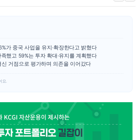
[2보] 북한, 원산서 동해상 단거리 
양주 가전제품 창고서 화재…차량 3대
종로·중구 오피스 78%가 준공 10
법원, '관저 이전 봐주기 감사' 유병
성폭력 피해자 보호단체, 경찰수사개
5.6%가 중국 사업을 유지·확장한다고 밝혔다
우크라, 러 탄도미사일 공격에 속수무
만족했고 59%는 투자 확대·유지를 계획했다
혁신 거점으로 평가하며 의존을 이어갔다
어요.