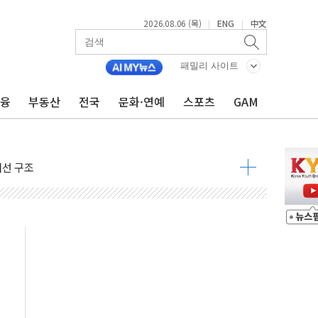
2026.08.06 (목)
ENG
中文
|
|
대응 1단계 진압 중
야, 경쟁상대 中과 비교해야"
패밀리 사이트
하는 '선봉'의 대민 봉사
금융
부동산
전국
문화·연예
스포츠
GAM
미사일 1발 발사… 올해 10번째·42일 만 도발
 새 안보 위기… 반군·마약카르텔이 습득해 전투 활용
어선 구조
무해한 표면 부식 물질"
분만에 진화...외국인 노동자 숨져
즌2
축 피해 최소화 '총력 대응'
유입에도 박스권…美 암호화폐 법안 처리 여부도 변수
 '62일째'..."대부분 여기서 상주"
질환자 2665명·사망 23명
종목에 코스피 '휘청'