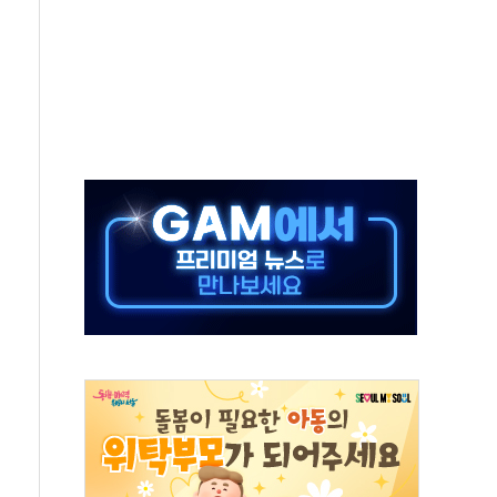
탄도미사일 발사
·건물 1동 전소
년 이상…리뉴얼이 경쟁력 가른다
호 구속적부심 기각
혁위에 보완수사권 폐지 우려 전달
책… 패트리엇 미사일 지원, 작년의 3분의 1