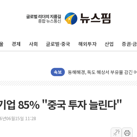
양주 섬유염색공장서 화재 1명 중상…
김정관 산업부 장관 "주 52시간 손봐
해군 1함대 창설 80주년…지역과 함께
울
경제
사회
글로벌·중국
해외투자
산업
증권·
[3보] 북, 원산서 동해로 단거리 탄도
우크라 드론 전술, 중남미 콜롬비아에
동해해경, 독도 해상서 부유물 감긴 
주한미군 "오산기지 누출, 백린 아닌 
속보
구미 폐염산처리업체서 불 2시간30여
해군과 함께하는 '불금전파, 송정' 시
강원도 폭염특보 11일째…온열질환·가
업 85% "중국 투자 늘린다"
[코인 시황] 비트코인, ETF 자금 
[르포] 39도 폭염 속 잠실 개표소 시위
26년06월15일 11:28
강원·전라권 폭염중대경보 확대…온열
가
가
빚투·레버리지 줄었지만, 반도체 두 