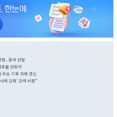
령...중국 반발
 점유율 반토막
다 우승 기록 자체 경신
사력 강화' 강력 비판"