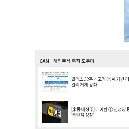
GAM
- 해외주식 투자 도우미
퀄리스 52주 신고가 ② AI 기반 
관리 체계 강화
[홍콩 대장주] 메이퇀 ③ 신성장
'폭발적 성장'