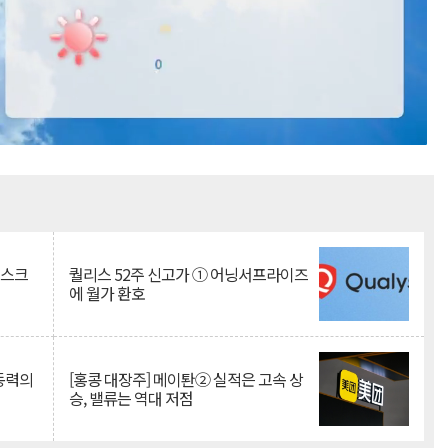
Mute
리스크
퀄리스 52주 신고가 ① 어닝서프라이즈
에 월가 환호
 동력의
[홍콩 대장주] 메이퇀② 실적은 고속 상
승, 밸류는 역대 저점