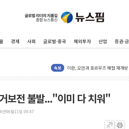
트럼프, '원정출산 시민권 차단' 
트럼프 "이란전 조만간 끝날 것"…
현대리바트, 원가 개선으로 실적 방
"세금 부담 덜자"…비거주 1주택자
세금 부담 커진 고가 1주택자…맞
울
경제
사회
글로벌·중국
해외투자
산업
증권·
[금/유가] 이란의 호르무즈 해협 통
뉴욕증시, 유가·금리 부담에 하락…
이란, 오만과 호르무즈 해협 재개방 
속보
[민주 당권주자 일정] 송영길·정청래
李대통령, 오늘 부동산 정책 점검 
[오늘의 정치일정] 8월 7일(금)
거보전 불발..."이미 다 치워"
[오늘의 국회일정] 상임위·세미나·기
이란, 美·이스라엘 선박 호르무즈 
26년06월11일 09:47
유럽증시, 견조한 실적 소화하며 대부
가
리투아니아 국방 "러, 우크라 드론
가