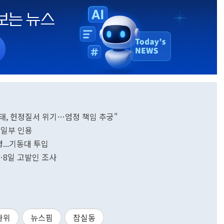
태, 헌정질서 위기…엄정 책임 추궁"
 일부 인용
...기동대 투입
…8일 고발인 조사
관위
뉴스핌
잠실동