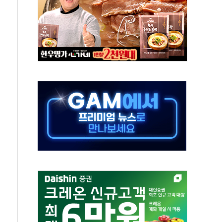
 재회…로봇·AI 데이터센터·모빌리티 구체화
나·아이온큐·도어대시↑ VS 샌디스크·피그마·앱러빈↓
급 반대…상법·자본시장법 개정 논의"
주 차익실현 속 혼조세...웨스턴디지털·샌디스크↓
사에 긴급 안보 점검회의