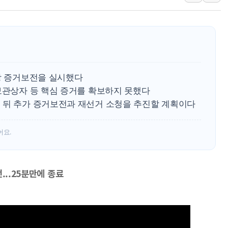
구광모, 내주 실리콘밸리서 젠슨 황
뉴욕증시 개장 전 특징주...모더
김정관 장관 "영업이익 N% 성과
뉴욕증시 프리뷰, 미 주가선물 AI
청와대, 북한 단거리 탄도미사일 발
현장 증거보전을 실시했다
보관상자 등 핵심 증거를 확보하지 못했다
 뒤 추가 증거보전과 재선거 소청을 추진할 계획이다
어요.
...25분만에 종료