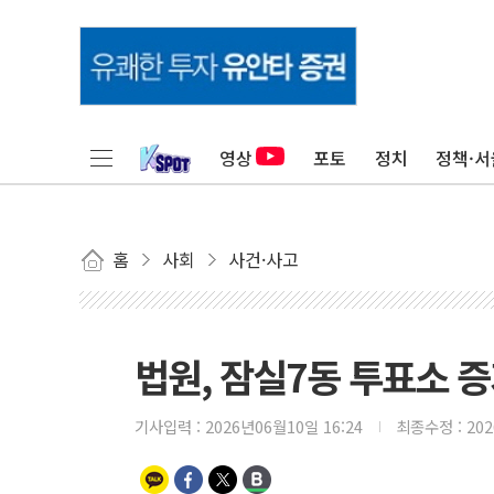
영상
포토
정치
정책·서
홈
사회
사건·사고
법원, 잠실7동 투표소 증
기사입력 :
2026년06월10일 16:24
최종수정 :
20