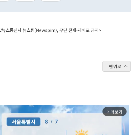
뉴스통신사 뉴스핌(Newspim), 무단 전재-재배포 금지>
맨위로
더보기
arrow_forward_ios