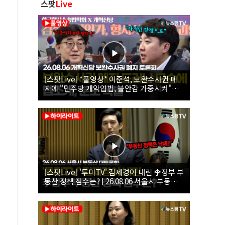
스팟
Live
[스팟Live] *풀영상* 이준석, 보완수사권 폐
지에 "민주당 개악입법, 불안감 가중시켜"｜
26.08.06 개혁신당 보완수사권 폐지 토론회
[스팟Live] '투미TV' 김제경이 내린 李정부 부
동산 정책 점수는? | 26.08.06 서울시 부동산
대토론회