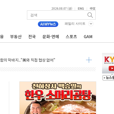
행정명령 서명…출생시민권 제한 재시동
2026.08.07 (금)
ENG
中文
|
|
군수품 부족설 일축 "막대한 무기 보유"
어…다음 과제는 '외형 확대'
패밀리 사이트
 귀환 조짐에 전월세시장 '긴장'
교환·재매수·다운사이징 '저울질'
금융
부동산
전국
문화·연예
스포츠
GAM
항 제한 검토에 유가 3% 급등…금값 보합
다우 5거래일 랠리 '마침표'
합의 막바지.."美와 직접 협상 없어"
·김민석 후보 - 8월 7일
2차 회의…주택 공급 대책 막바지 조율할 듯
자회견·주요 정당 - 8월 7일
통항 제한 추진…美 "통행 막을 권한 없어"
분 상승… "2분기 기업 순이익 21% 증가" 전망
으로 나토 회원국 공격 검토… 거짓 깃발 작전"