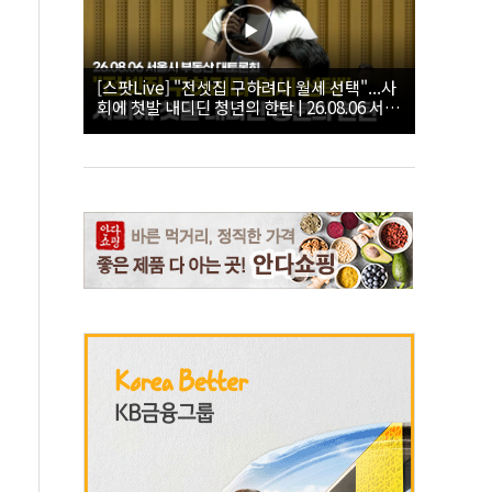
[스팟Live] "전셋집 구하려다 월세 선택"...사
회에 첫발 내디딘 청년의 한탄 | 26.08.06 서울
시 부동산 대토론회