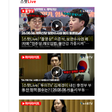
스팟
Live
[스팟Live] *풀영상* 이준석, 보완수사권 폐
지에 "민주당 개악입법, 불안감 가중시켜"｜
26.08.06 개혁신당 보완수사권 폐지 토론회
[스팟Live] '투미TV' 김제경이 내린 李정부 부
동산 정책 점수는? | 26.08.06 서울시 부동산
대토론회