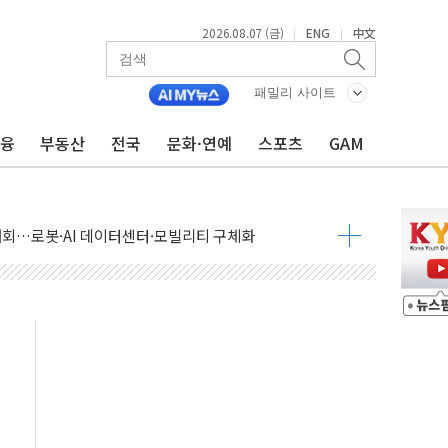
2026.08.07 (금)
ENG
中文
|
|
패밀리 사이트
금융
부동산
전국
문화·연예
스포츠
GAM
 상승… "2분기 기업 순이익 21% 증가" 전망
 나토 회원국 공격 검토… 거짓 깃발 작전"
재회…로봇·AI 데이터센터·모빌리티 구체화
·아이온큐·도어대시↑ VS 샌디스크·피그마·앱러빈↓
 반대…상법·자본시장법 개정 논의"
 차익실현 속 혼조세...웨스턴디지털·샌디스크↓
에 긴급 안보 점검회의
호르무즈 재개방 기대에 강세
조까지, 상승...호실적 보고 기업 상승세 뚜렷
인 '사파리' 공격… 시민들 공포감 극대화 전략
' 임시 주총 기대감에 홀로 상한가…마진 잔액은 사상 최고