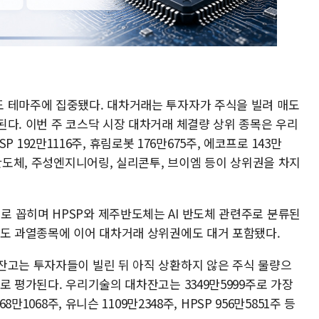
 테마주에 집중됐다. 대차거래는 투자자가 주식을 빌려 매도
된다. 이번 주 코스닥 시장 대차거래 체결량 상위 종목은 우리
PSP 192만1116주, 휴림로봇 176만675주, 에코프로 143만
주반도체, 주성엔지니어링, 실리콘투, 브이엠 등이 상위권을 차지
 꼽히며 HPSP와 제주반도체는 AI 반도체 관련주로 분류된
매도 과열종목에 이어 대차거래 상위권에도 대거 포함됐다.
잔고는 투자자들이 빌린 뒤 아직 상환하지 않은 주식 물량으
로 평가된다. 우리기술의 대차잔고는 3349만5999주로 가장
만1068주, 유니슨 1109만2348주, HPSP 956만5851주 등