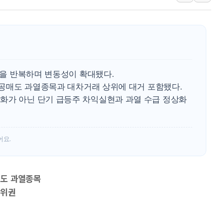
'월가의 황제' 다이먼 "금융시장 레
양주 섬유염색공장서 화재 1명 중상…
김정관 산업부 장관 "주 52시간 손봐
해군 1함대 창설 80주년…지역과 함께
[3보] 북, 원산서 동해로 단거리 탄도
등락을 반복하며 변동성이 확대됐다.
우크라 드론 전술, 중남미 콜롬비아에
가 공매도 과열종목과 대차거래 상위에 대거 포함됐다.
화가 아닌 단기 급등주 차익실현과 과열 수급 정상화
동해해경, 독도 해상서 부유물 감긴 
주한미군 "오산기지 누출, 백린 아닌 
구미 폐염산처리업체서 불 2시간30여
어요.
매도 과열종목
상위권