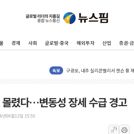
울
경제
사회
글로벌·중국
해외투자
산업
증권·
유럽증시, 견조한 실적 소화하며 대부분
리투아니아 국방 "러, 우크라 드론으로
구광모, 내주 실리콘밸리서 젠슨 황 
뉴욕증시 개장 전 특징주...모더나
속보
김정관 장관 "영업이익 N% 성과급
뉴욕증시 프리뷰, 미 주가선물 AI주
청와대, 북한 단거리 탄도미사일 발사
도 몰렸다…변동성 장세 수급 경고
금값 7주 만에 최고…美 고용 둔화·
[인도증시] 중동 긴장 완화에 실적 호
26년06월12일 15:55
러, 1인칭시점 드론으로 우크라 민간
가
가
[베트남 증시] 지수 하락 속 'DGC