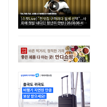
[스팟Live] "전셋집 구하려다 월세 선택"...사
회에 첫발 내디딘 청년의 한탄 | 26.08.06 서울
시 부동산 대토론회