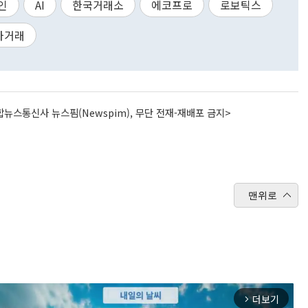
인
AI
한국거래소
에코프로
로보틱스
차거래
뉴스통신사 뉴스핌(Newspim), 무단 전재-재배포 금지>
맨위로
더보기
arrow_forward_ios