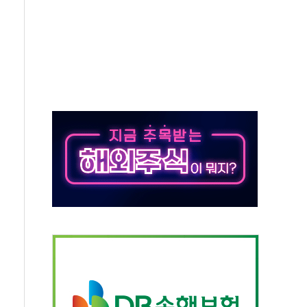
버리지 위험수위…숨은 차입이 더 큰 변수"
대응 1단계 진압 중
야, 경쟁상대 中과 비교해야"
하는 '선봉'의 대민 봉사
미사일 1발 발사… 올해 10번째·42일 만 도발
 새 안보 위기… 반군·마약카르텔이 습득해 전투 활용
어선 구조
무해한 표면 부식 물질"
분만에 진화...외국인 노동자 숨져