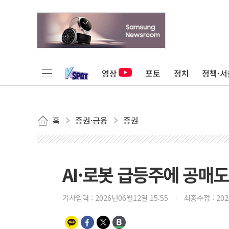
영상
포토
정치
정책·서
홈
증권·금융
증권
AI·로봇 급등주에 공매
기사입력 :
2026년06월12일 15:55
최종수정 :
20