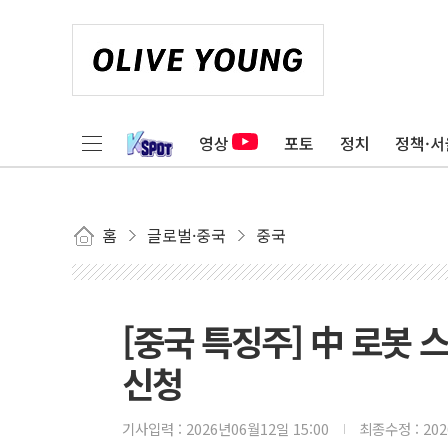
영상
포토
정치
정책·서
홈
글로벌·중국
중국
[중국 특징주] 中 로봇 스
신청
기사입력 :
2026년06월12일 15:00
최종수정 :
20