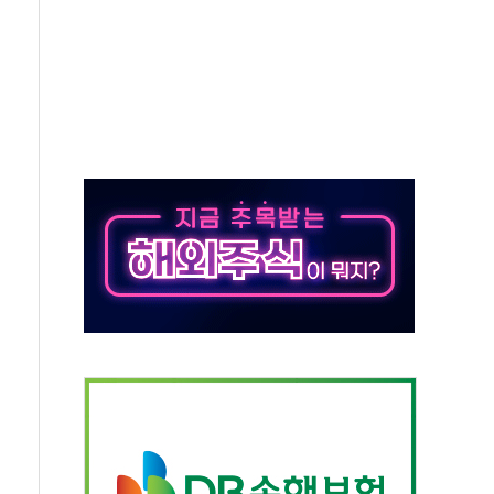
주의보…10일까지 최대 3.5m 높은 물결
사망 23명…정부, 비상대응기구 가동
, 수도 베이징도 부동산 규제 철폐
위 상승으로 피서객 7명 고립…전원 구조
별똥별 멍' 운영…페르세우스 유성우 관측
시간당 50mm 이상 폭우…호우경보 발효
0대 숨져…온열질환 여부 조사
능시험 오전 집중 편성…체감온도 38도 넘으면 중단