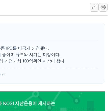
동해중부 전 해상 풍랑
가
가
연일 폭염에 온열질환 
中 전방위 아파트 부양
인제 용대리 계곡서 수
동해시, 11~14일 '
강원 중·남부 동해안 
홍콩 IPO를 비공개 신청했다.
청양 밭에서 일하던 9
논의 중이며 규모와 시기는 미정이다.
폭염에 車 운전면허 기
해 기업가치 100억위안 이상이 됐다.
어요.