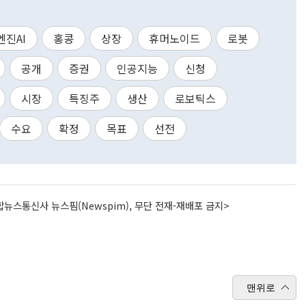
엔진AI
홍콩
상장
휴머노이드
로봇
공개
증권
인공지능
신청
시장
특징주
생산
로보틱스
수요
확정
목표
선전
뉴스통신사 뉴스핌(Newspim), 무단 전재-재배포 금지>
맨위로