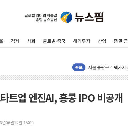
이번주 국내 주요 금융일정
울
경제
사회
글로벌·중국
해외투자
산업
증권·
美, 이란전 출구전략 
강릉·동해·삼척 시간당
폐기물 수거하다 참변
서울 중랑구 주택가서 
속보
李대통령 "결혼 때문에 
여수 오동도 인근 해상
추미애, '위안부' 피해
타트업 엔진AI, 홍콩 IPO 비공개
인천 선재도 갯벌서 해루
인천서 말다툼 중 어머니
'화합' 꺼낸 김민석에
26년06월12일 15:00
李대통령, ISA 개편 