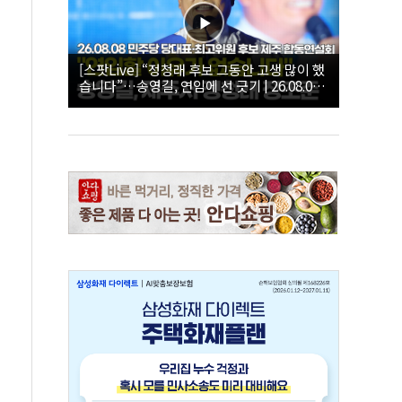
[스팟Live] “정청래 후보 그동안 고생 많이 했
습니다”…송영길, 연임에 선 긋기 | 26.08.08
더불어민주당 당대표·최고위원 후보 제주 합
동연설회