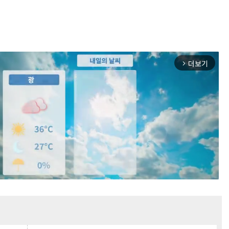
더보기
arrow_forward_ios
Mute