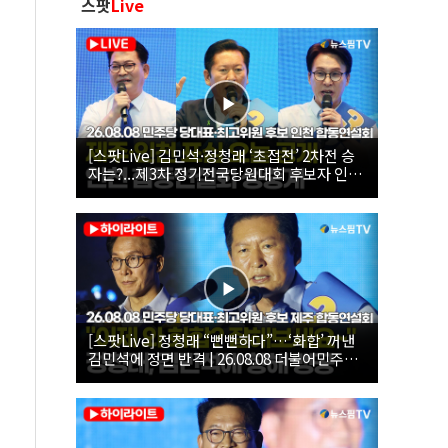
스팟
Live
[스팟Live] 김민석·정청래 ‘초접전’ 2차전 승
자는?...제3차 정기전국당원대회 후보자 인천
합동연설회 생중계 | 26.08.08
[스팟Live] 정청래 “뻔뻔하다”…‘화합’ 꺼낸
김민석에 정면 반격 | 26.08.08 더불어민주당
당대표·최고위원 후보 제주 합동연설회