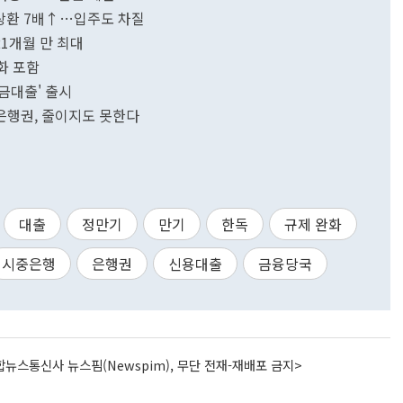
미상환 7배↑…입주도 차질
1개월 만 최대
화 포함
금대출' 출시
..은행권, 줄이지도 못한다
대출
정만기
만기
한독
규제 완화
시중은행
은행권
신용대출
금융당국
뉴스통신사 뉴스핌(Newspim), 무단 전재-재배포 금지>