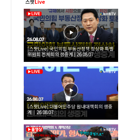
스팟
Live
[스팟Live] 국민의힘 부동산정책 정상화 특별
위원회 전체회의 생중계 | 26.08.07
[스팟Live] 더불어민주당 원내대책회의 생중
계｜26.08.07