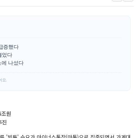
"35초마다 중국과 통신"...美
한병도 "막말 정치를 좌시하지 
원내대책회의 참석하는 한병도
AIA그룹, 12년 연속 MDRT 
[컨콜] 네이버, 멤버십 연계 배송
 급증했다
[컨콜] 네이버 AI탭, 올해 안
 불었다
소에 나섰다
[특징주] 포스코퓨처엠, LFP 
HDC랩스, 'BUILD CON SUMM
어요.
와이즈버즈, 상반기 매출 245
55조원
추진
따른 '빚투' 수요가 마이너스통장(마통)으로 집중되면서 가계대