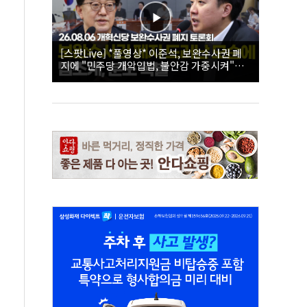
[스팟Live] *풀영상* 이준석, 보완수사권 폐
지에 "민주당 개악입법, 불안감 가중시켜"｜
26.08.06 개혁신당 보완수사권 폐지 토론회