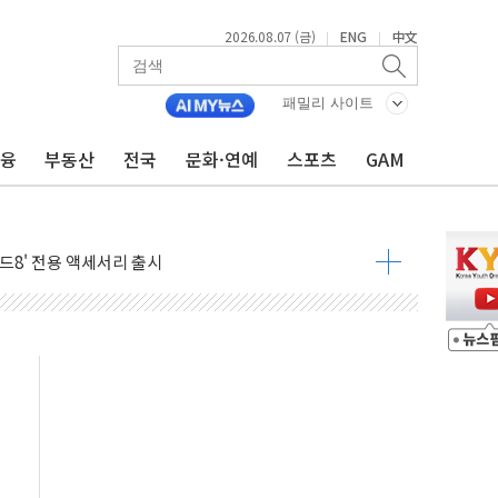
2026.08.07 (금)
ENG
中文
|
|
패밀리 사이트
금융
부동산
전국
문화·연예
스포츠
GAM
600개 매장 판매
자 장외거래 청산결제 인프라 구축 착수
 1000' 선정
폴드8' 전용 액세서리 출시
리츠 온라인 거래수수료 우대
SOL 팔란티어 커버드콜' ETF 주목
중대경보'…전국 49개 지역으로 확대
억원 돌파...취약계층 지원 확대
달러 건넨 韓기업 조사… "관세 무마용 뇌물 의혹"
품공사 등 20곳 '최우수'...인천환경공단 등 '부진'
 숨진 채 발견