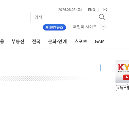
2026.08.08 (토)
ENG
中文
|
|
투입…고수온 양식장 복구·지원 '총력'
패밀리 사이트
산사태 주의보'...경북도, 호우 피해·통제구간 없어
%p' 차 재역전 성공...金 45.42% vs 鄭 44.56%
금융
부동산
전국
문화·연예
스포츠
GAM
·정청래·김민석 당대표 후보
 정청래에 승리...47.75% vs 42.08%
과 발표...김민석 47.75% 정청래 42.08%
표...김민석 45.09% 정청래 43.27% 송영길 11.63%
표...김민석 52.64% 정청래 39.89% 송영길 7.47%
0~8.14)
…공습 한계·탄약 부족 현실화
50㎜ 폭우…강원 동해안 강한 비 이어져
 환경미화원 수거차에 치여 사망