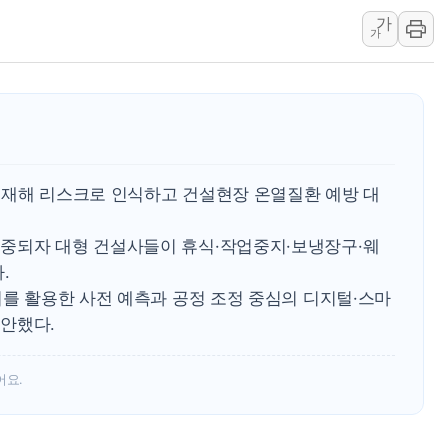
서울 중랑구 주택가서 흉기 난
가
가
李대통령 "결혼 때문에 손해 
여수 오동도 인근 해상서 모
추미애, '위안부' 피해자 기림
인천 선재도 갯벌서 해루질 중
인천서 말다툼 중 어머니 흉기
'화합' 꺼낸 김민석에 '뻔뻔
대재해 리스크로 인식하고 건설현장 온열질환 예방 대
중되자 대형 건설사들이 휴식·작업중지·보냉장구·웨
.
터를 활용한 사전 예측과 공정 조정 중심의 디지털·스마
안했다.
어요.