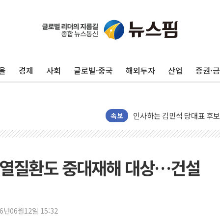
포항시 재난예산 40억 긴급 
울진·영덕 '호우특보'-포항 '
[종합] 김민석, 정청래에 '0.86
울
경제
사회
글로벌·중국
해외투자
산업
증권·
인천 합동연설회 나선 송영길
김민석, 2주차 제주·인천 경선서
인사하는 김민석 당대표 후보
속보
[속보] 민주, 제주·인천 경선 결
[속보] 민주, 인천 경선 결과 발
[속보] 민주, 제주 경선 결과 발
철 온열질환도 중대재해 대상…건설
이번주 국내 주요 금융일정(8.1
美, 이란전 출구전략 만지작
강릉·동해·삼척 시간당 최대 
26년06월12일 15:32
폐기물 수거하다 참변…60대