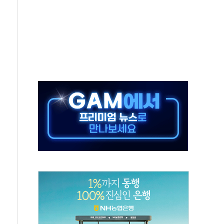
동…60대 남성 2명 숨져
보는 일 없게"…'결혼 페널티' 22개 과제 손본다
터보트 전복…1명 사망·1명 실종
의 날 참석..."국제적 시민 연대로 목소리 내야"
 실종 60대 나흘만에 숨진 채 발견
 살해 10대 아들 체포
' 받아친 정청래…제주 연설서 신경전 고조