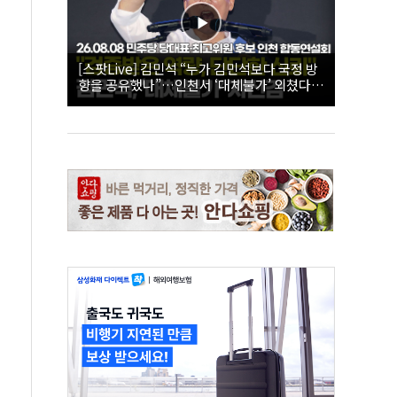
[스팟Live] 김민석 “누가 김민석보다 국정 방
향을 공유했나”…인천서 ‘대체불가’ 외쳤다 |
26.08.08 더불어민주당 당대표·최고위원 후
보 인천 합동연설회