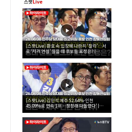
스팟
Live
[스팟Live] 환호 속 입장해 나란히 ‘찰칵’…서
로 ‘저격 연설’ 들을 때 후보들 표정은? |
26.08.08 더불어민주당 당대표·최고위원 후
보 인천 합동연설회
[스팟Live] 김민석 제주 52.64%·인천
45.09%로 연속 1위…정청래 따돌렸다’ |
26.08.08 더불어민주당 당대표·최고위원 후
보 인천 합동연설회