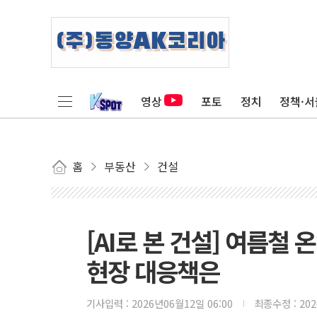
영상
포토
정치
정책·서
홈
부동산
건설
[AI로 본 건설] 여름
현장 대응책은
기사입력 :
2026년06월12일 06:00
최종수정 :
20