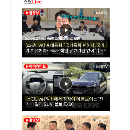
스팟
Live
[스팟Live] 李대통령 "국가폭력 피해자, 국가
가 치유해야…국가 책임 유효기간 없어"｜
26.08.07 국가폭력 피해자 위로 오찬
[스팟Live] 일상에서 장점이 더 돋보이는 '전
기 패밀리 SUV' 볼보 EX90