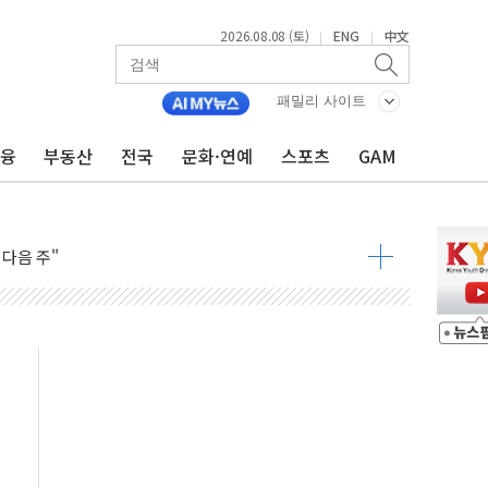
2026.08.08 (토)
ENG
中文
|
|
패밀리 사이트
금융
부동산
전국
문화·연예
스포츠
GAM
동결 전망 우세
체결… 이스라엘·이란 위협에 맞설 자체 억지력 강화
 다음 주"
령…트럼프 제동
 이상 '올스톱'… 美 해상봉쇄 영향
개입했나" 촉각
용 쇼크에 반도체주 '활짝'
우려 후퇴…나스닥 선물 1%대 상승
…9월 금리 인상 기대 후퇴
체결
라우드플레어·태양광주↑ VS 트레이드데스크·웬디스↓