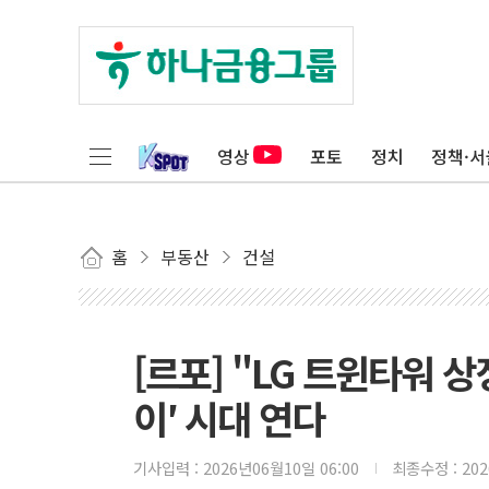
영상
포토
정치
정책·서
홈
부동산
건설
[르포] "LG 트윈타워 
이′ 시대 연다
기사입력 :
2026년06월10일 06:00
최종수정 :
20