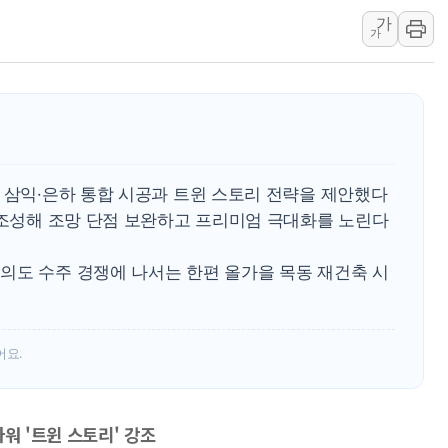
가
보훈부, 미 DPAA와 MOU… "6·25 미군 실
가
트럼프 "금리 내려야"…파월 때와 달리 워시엔
특정 정치인 측근 포항시 정책특보 내정설...포
李 "해남 태양광, 대한민국 다음 100년 밑거
李 대통령, '6시간 마라톤 부동산 2차 회의'
트럼프, 中 겨냥 폴리실리콘 관세 15% 부과
 삼익·은하 통합 시공과 트윈 스토리 전략을 제안했다
[사진] 빈살만과 에르도안의 만남
 조성해 조망 단점 보완하고 프리미엄 극대화를 노린다
이란와이어 "이란 최고지도자 위독…곧 사망
남동발전, 해남군에 국내 최대 규모 400MW 
의도 수주 경쟁에 나서는 한편 올가을 목동 재건축 시
어요.
워 '트윈 스토리' 강조