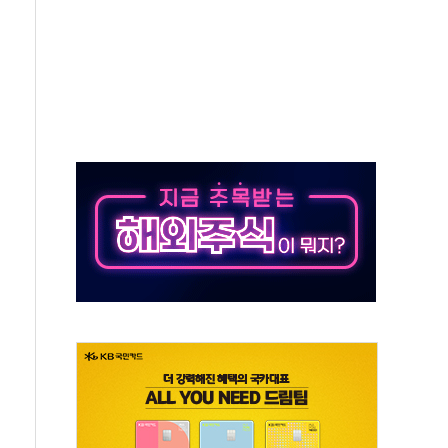
종자 7359명 끝까지 찾겠다"
 톤 낮춰
항시 '시끌'
름…수도권 집중 완화 전환점"
 주재… "전폭적 공급 확대·속도전 총력"
…美 태양광주 급등
해도 놀랍지 않아"
태양광 착공…여의도 1.6배 규모