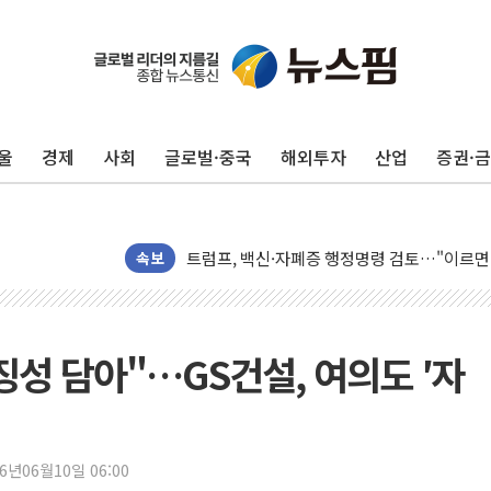
울
경제
사회
글로벌·중국
해외투자
산업
증권·
미 연준 매파 기세 꺾이나…고용 감소에 9월 
[종합] 이슬람 수니파 3국, '공동방위협정' 
트럼프, 백신·자폐증 행정명령 검토…"이르면
美 항소법원, 백악관 무도회장 공사 중단 명
속보
이란 핵심 원유 수출항 '하르그섬', 최근 1주일
美 고용 쇼크에 엔화 장중 급등…시장은 "또 
[AI MY 뉴스] 뉴욕 반도체주 프리뷰...美 고
상징성 담아"…GS건설, 여의도 ′자
뉴욕증시 프리뷰, 美 고용 쇼크에 금리 인상 
[종합] 美 7월 고용 2만3000명 감소 '쇼크'
[사진] 이슬람 수니파 3개국, 공동방위협정 
26년06월10일 06:00
뉴욕증시 개장 전 특징주...아틀라시안·클