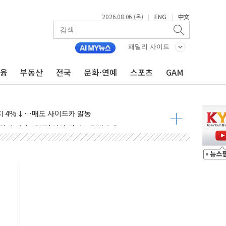
2026.08.06 (목)
ENG
中文
|
|
패밀리 사이트
금융
부동산
전국
문화·연예
스포츠
GAM
진 AI 반도체, 메모리 넘어 밸류체인 분산 투자해야"
피 4%↓…매도 사이드카 발동
 효과, '모임주' 이자 기여도 일반 2배
 돼지국밥짬뽕' 2주간 전국 한시 판매
ADT캡스, 매장 운영·보안 통합관리 앱 출시
 클라우드 보안인증 획득
업익 2.2조 증발...하반기 '환율 역풍' 우려
남 태양광발전 '첫삽'…남동발전, 재생에너지 '앞장'
 상반기부터 본격화
혹' 축구협회 압수수색