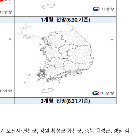
기 오산시·연천군, 강원 횡성군·화천군, 충북 음성군, 경남 김