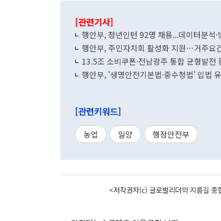
[관련기사]
행안부, 청년인턴 92명 채용...데이터분석
행안부, 주민자치회 활성화 지원…거주요건
13.5조 소비쿠폰·전남광주 통합 균형발전
행안부, '생명안전기본법·중수청법' 입법
[관련키워드]
농업
밀양
행정안전부
<저작권자(c) 글로벌리더의 지름길 종합