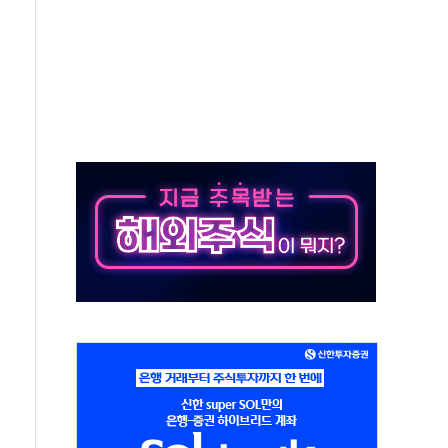
세대 AI 메모리 기술력 과시
 고단열 인테리어 관심 급증"
 챙긴 경찰관 2명 송치
 대표, 자사주 매수
최대 실적에 13%대 급등
확대…신규 항공사 진입길 열려
% '생활파킹통장' 출시
 트럼프...당내선 "안 먹힌다" 균열
'국제보훈컨퍼런스'… 한미동맹 상징성 부각
도 전력망 구축 계약