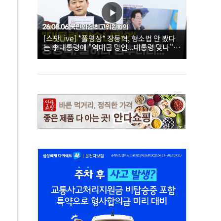
[스팟Live] *풀영상* 장동혁, 형소법 안 봤다
는 李대통령에 "역대급 망언...대통령 맞나"｜
26.08.06 국민의힘 최고위원회의