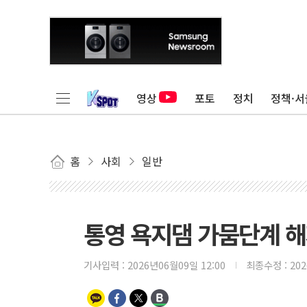
영상
포토
정치
정책·서
홈
사회
일반
통영 욕지댐 가뭄단계 해제
기사입력 :
2026년06월09일 12:00
최종수정 :
20