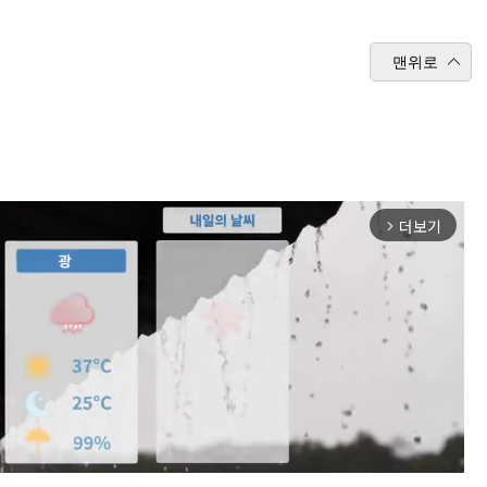
맨위로
더보기
arrow_forward_ios