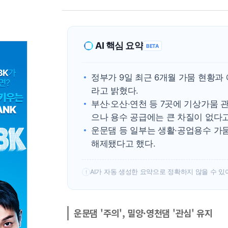
AI 핵심 요약
BETA
정부가 9일 최근 6개월 가뭄 현황과
라고 밝혔다.
부산·오산·연천 등 7곳에 기상가뭄 
으나 용수 공급에는 큰 차질이 없다고
운문댐 등 일부는 생활·공업용수 가
해제됐다고 했다.
AI가 자동 생성한 요약으로 정확하지 않을 수 있
!
운문댐 '주의', 밀양·영천댐 '관심' 유지