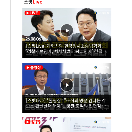
스팟
Live
[스팟Live] 개혁신당·한국형사소송법학회,
'검찰개혁인가, 형사사법의 붕괴인가' 긴급 세
미나｜26.08.06
[스팟Live] *풀영상* "조직의 명운 건다는 각
오로 환골탈태 해야"...경찰 조직의 전면적 쇄
신 촉구한 한병도 | 26.08.06 더불어민주당 정
책조정회의