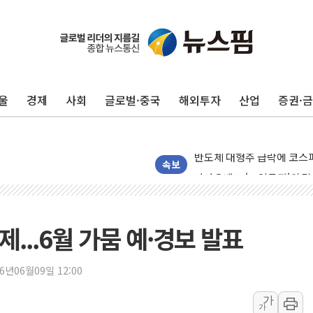
울
경제
사회
글로벌·중국
해외투자
산업
증권·
미래에셋자산운용 "변동성 커
반도체 대형주 급락에 코스
카카오뱅크 '모임통장'의 락인
속보
더본코리아 홍콩반점, '부산
LGU+, 국내 IDaaS 최초
...6월 가뭄 예·경보 발표
환율 100원 빠지면 현대차 영
국내 최대 400MW 규모 해
26년06월09일 12:00
카카오, 'AI 수익화' 내년
가
가
경찰, '홍명보 감독 선임 의