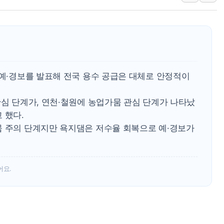
삼성전자, FMS 2026서 차
LX하우시스 "역대급 폭염에
일 안 하고 '초과근무 수당'
토마토시스템 조길주·이강찬
[특징주] 고려아연, 상반기 
 예·경보를 발표해 전국 용수 공급은 대체로 안정적이
한·체코 항공편 주10회로 
관심 단계가, 연천·철원에 농업가뭄 관심 단계가 나타났
SBI저축은행, 최고 연 7.7
 했다.
美중간선거 '색깔론' 덧씌우는
뭄 주의 단계지만 욕지댐은 저수율 회복으로 예·경보가
보훈부, 내년 워싱턴서 첫 
가온전선, 싱가포르 도시철
어요.