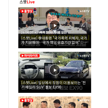
스팟
Live
[스팟Live] 李대통령 "국가폭력 피해자, 국가
가 치유해야…국가 책임 유효기간 없어"｜
26.08.07 국가폭력 피해자 위로 오찬
[스팟Live] 일상에서 장점이 더 돋보이는 '전
기 패밀리 SUV' 볼보 EX90