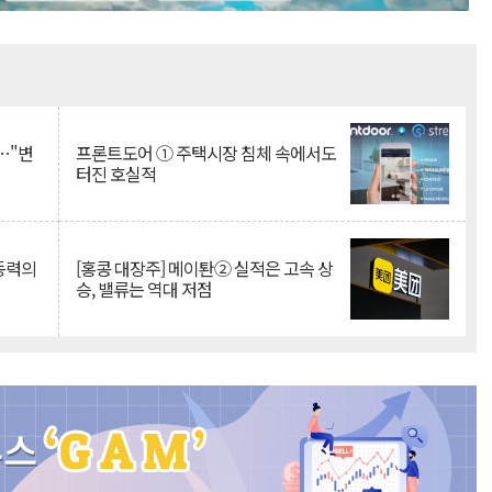
Mute
…"변
프론트도어 ① 주택시장 침체 속에서도
터진 호실적
 동력의
[홍콩 대장주] 메이퇀② 실적은 고속 상
승, 밸류는 역대 저점