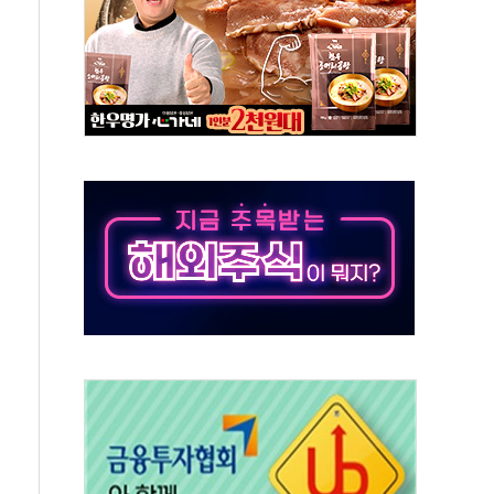
 與 내부서 '총선·대선 직격탄' 우려
궤도'
지역 선포
입자…경찰, 현행범 체포
"
기 신속 보상 강화