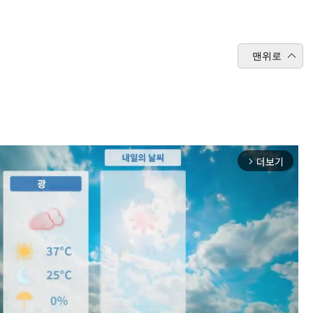
맨위로
더보기
arrow_forward_ios