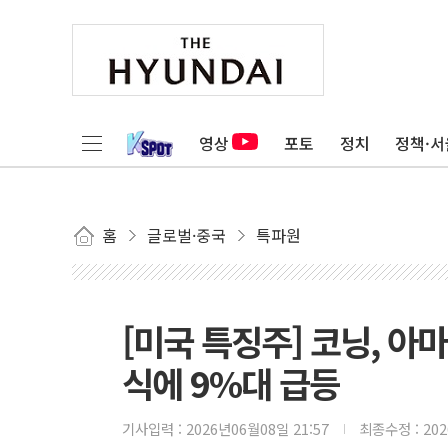
영상
포토
정치
정책·서
홈
글로벌·중국
특파원
[미국 특징주] 코닝, 아
식에 9%대 급등
기사입력 :
2026년06월08일 21:57
최종수정 :
20