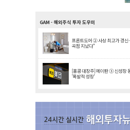
GAM
- 해외주식 투자 도우미
프론트도어 ② 사상 최고가 경신
곡점 지났다"
[홍콩 대장주] 메이퇀 ③ 신성장
'폭발적 성장'