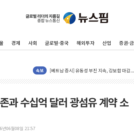
신길동 신축도 3.3㎡당 7250만원…써밋 클라
용산공원·그린벨트로 또 충돌…반복되는 국토부
울
경제
사회
글로벌·중국
해외투자
산업
증권·
[AI 부동산 투데이] 특공 전략도 '극과 극'…
[코인시황] 비트코인 6만4000달러대 횡보…고
[베트남 증시] 유동성 부진 지속, 강보합 마감
속보
'찜통더위'에 전력수요 역대 최고치 경신…한낮 
후티 반군, 예멘 정부군과 사우디 동시 공격…
42.5도 역대급 폭염…동물들도 특별식으로 여
마존과 수십억 달러 광섬유 계약 소
경찰, 9월부터 '가족 사건' 못 맡는다…상피제
포스코홀딩스, 포스코인터·DX 지분 일부 매각
태국 학교서 중학생 총기 난사...최소 7명 사망
40.2도 찍은 서울 등 폭염중대경보 해제…누적
26년06월08일 21:57