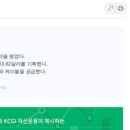
"文정부 악몽 재현 안돼"...李 부동산 세제안에
가
신세계사이먼 '대구 프리미엄 아울렛' 건립 '본
가
李대통령, 호우 피해 경북 안동·의성 특별재난
'변기 수리' 집주인에게 흉기 휘두른 30대 세
워트, 상반기 영업이익 30억원
프롬바이오, 10일 거래 재개…"재무구조 개편
NH농협생명, 농작업 중 온열질환 보장…폭염
약을 맺었다.
아바코, 2분기 매출 120억원
93.62달러를 기록했다.
와 케이블을 공급했다.
어요.