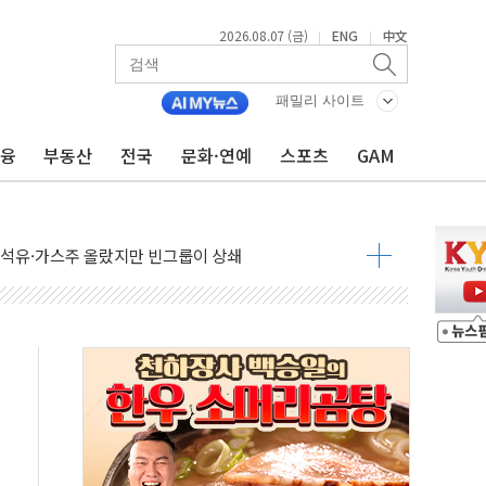
2026.08.07 (금)
ENG
中文
|
|
비온 59㎡ 18억원대
패밀리 사이트
-서울시 '정책 엇박자'
금융
부동산
전국
문화·연예
스포츠
GAM
생애최초만 경쟁 치열
래·ETF 매수에도 고유가·금리·입법 지연 '삼중 부담'
...석유·가스주 올랐지만 빈그룹이 상쇄
총수요 104.3GW 기록
 위기 고조되는 또 다른 중동 화약고
름나기 [뉴스핌 줌인]
 실시
 온열질환자 2872명