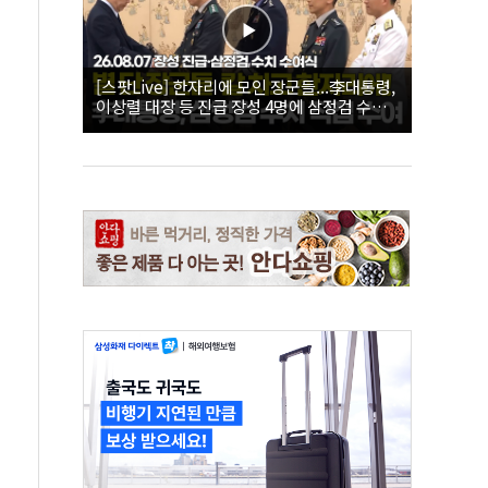
[스팟Live] 한자리에 모인 장군들...李대통령,
이상렬 대장 등 진급 장성 4명에 삼정검 수치
직접 수여｜26.08.07 장성 진급·삼정검 수치
수여식