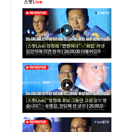
스팟
Live
[스팟Live] 정청래 “뻔뻔하다”…‘화합’ 꺼낸
김민석에 정면 반격 | 26.08.08 더불어민주당
당대표·최고위원 후보 제주 합동연설회
[스팟Live] “정청래 후보 그동안 고생 많이 했
습니다”…송영길, 연임에 선 긋기 | 26.08.08
더불어민주당 당대표·최고위원 후보 제주 합
동연설회