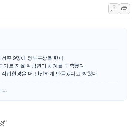
가
'호우 특보' 경북 울진
가
주말 무더위·열대야 
오세훈 "용산공원 주택
충북 주말 무더위 지속
10월 보완수사권 폐
한상협, 업계 개인정보
어선주 9명에 정부포상을 했다
평가로 자율 예방관리 체계를 구축했다
 작업환경을 더 안전하게 만들겠다고 밝혔다
어요.
정
것"