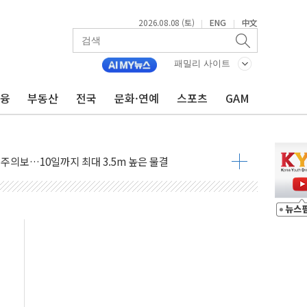
2026.08.08 (토)
ENG
中文
|
|
자 기림의 날 참석..."국제적 시민 연대로 목소리 내야"
루질 중 실종 60대 나흘만에 숨진 채 발견
패밀리 사이트
니 흉기 살해 10대 아들 체포
금융
부동산
전국
문화·연예
스포츠
GAM
 '뻔뻔' 받아친 정청래…제주 연설서 신경전 고조
재검토 지시…與 "적극 환영"·野 "졸속 국정"
주의보…10일까지 최대 3.5m 높은 물결
 사망 23명…정부, 비상대응기구 가동
, 수도 베이징도 부동산 규제 철폐
수위 상승으로 피서객 7명 고립…전원 구조
'별똥별 멍' 운영…페르세우스 유성우 관측
 시간당 50mm 이상 폭우…호우경보 발효
90대 숨져…온열질환 여부 조사
기능시험 오전 집중 편성…체감온도 38도 넘으면 중단
가누르기 방지법' 전면 재검토 지시