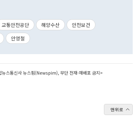
교통안전공단
해양수산
안전보건
안영철
뉴스통신사 뉴스핌(Newspim), 무단 전재-재배포 금지>
맨위로