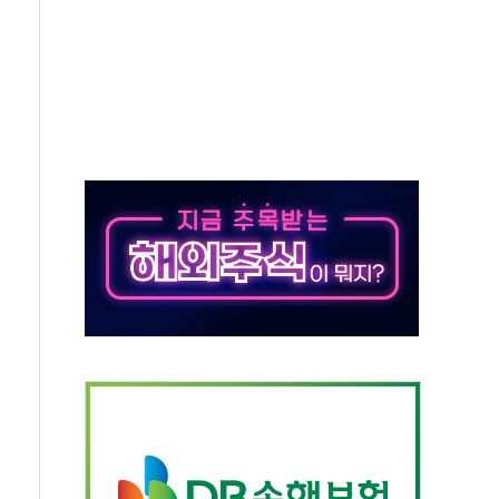
 시간당 20~30mm 강한 비...가뭄 해소될 듯
지속…내륙 곳곳 소나기
 검토, 민주당 스스로 원칙 뒤집는 것"
…청주·진천 35도, 곳곳 소나기
지·공소청 출범…피해자들 '범죄 사각지대' 우려
 보안 새판 짠다…'자율규제단체' 타진