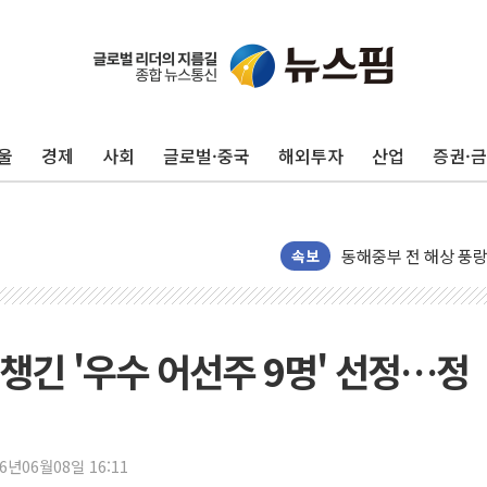
추미애, '위안부' 피해
인천 선재도 갯벌서 해
인천서 말다툼 중 어머
울
경제
사회
글로벌·중국
해외투자
산업
증권·
'화합' 꺼낸 김민석에
李대통령, ISA 개편 
동해중부 전 해상 풍랑
연일 폭염에 온열질환
속보
中 전방위 아파트 부양
인제 용대리 계곡서 
동해시, 11~14일 
챙긴 '우수 어선주 9명' 선정…정
강원 중·남부 동해안
청양 밭에서 일하던 
폭염에 車 운전면허 
26년06월08일 16:11
李대통령, 'ISA·주