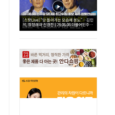
[스팟Live] “당 돌아가는 모습에 분노”…김민
석, 정청래와 신경전 | 26.08.08 더불어민주당
당대표·최고위원 후보 제주 합동연설회