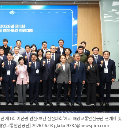
26년 제1회 어선원 안전·보건 전진대회'에서 해양교통안전공단 관계자 및
안전공단] 2026.06.08 gkdud9387@newspim.com