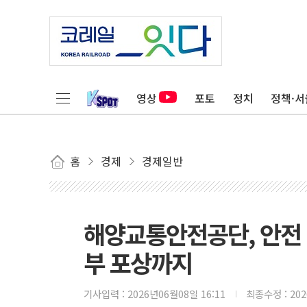
영상
포토
정치
정책·서
홈
경제
경제일반
해양교통안전공단, 안전 
부 포상까지
기사입력 :
2026년06월08일 16:11
최종수정 :
20