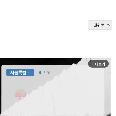
맨위로
더보기
arrow_forward_ios