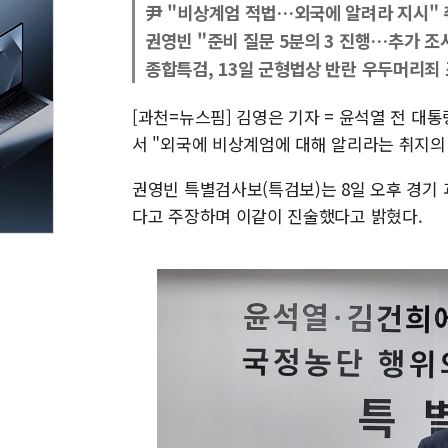
尹 "비상계엄 적법…외국에 알려라 지시" 
권영빈 "준비 질문 5분의 3 진행…추가 조
종합특검, 13일 군형법상 반란 우두머리죄
[과천=뉴스핌] 김영은 기자 = 윤석열 전 대
서 "외국에 비상계엄에 대해 알리라는 취지의
권영빈 특별검사보(특검보)는 8일 오후 경기
다고 주장하며 이같이 진술했다고 밝혔다.