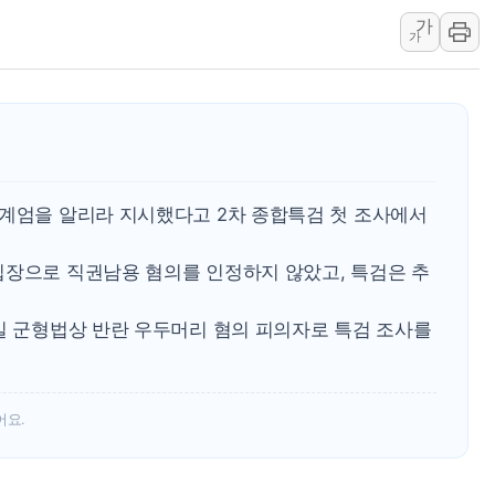
가
李대통령 "결혼 때문에 손해 
가
여수 오동도 인근 해상서 모
추미애, '위안부' 피해자 기림
인천 선재도 갯벌서 해루질 중
인천서 말다툼 중 어머니 흉기
'화합' 꺼낸 김민석에 '뻔뻔
상계엄을 알리라 지시했다고 2차 종합특검 첫 조사에서
입장으로 직권남용 혐의를 인정하지 않았고, 특검은 추
3일 군형법상 반란 우두머리 혐의 피의자로 특검 조사를
어요.