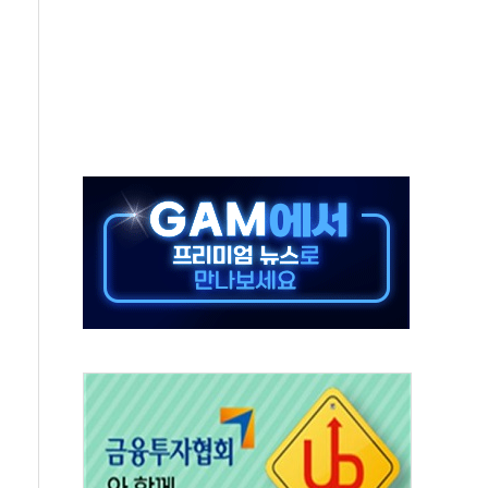
보는 일 없게"…'결혼 페널티' 22개 과제 손본다
터보트 전복…1명 사망·1명 실종
의 날 참석..."국제적 시민 연대로 목소리 내야"
 실종 60대 나흘만에 숨진 채 발견
 살해 10대 아들 체포
' 받아친 정청래…제주 연설서 신경전 고조