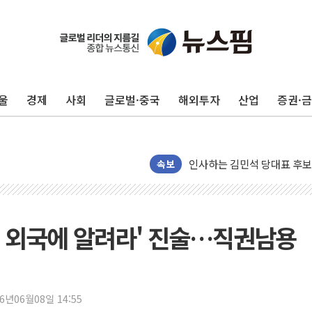
포항시 재난예산 40억 긴급 
울진·영덕 '호우특보'-포항 '
[종합] 김민석, 정청래에 '0.86
울
경제
사회
글로벌·중국
해외투자
산업
증권·
인천 합동연설회 나선 송영길
김민석, 2주차 제주·인천 경선서
인사하는 김민석 당대표 후보
[속보] 민주, 제주·인천 경선 결
속보
[속보] 민주, 인천 경선 결과 발
[속보] 민주, 제주 경선 결과 발
이번주 국내 주요 금융일정(8.1
엄 외국에 알려라' 진술…직권남용
美, 이란전 출구전략 만지작
강릉·동해·삼척 시간당 최대 
폐기물 수거하다 참변…60대
26년06월08일 14:55
서울 중랑구 주택가서 흉기 난