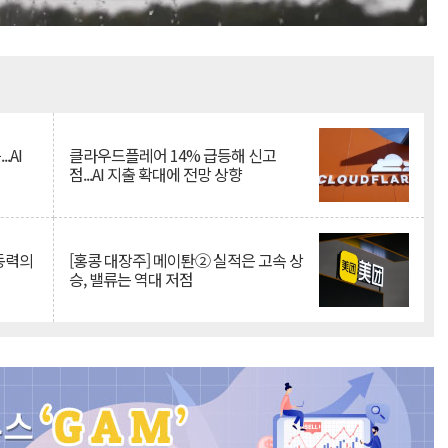
Mute
.AI
클라우드플레어 14% 급등해 신고
점...AI 지출 확대에 전망 상향
 동력의
[홍콩 대장주] 메이퇀② 실적은 고속 상
승, 밸류는 역대 저점