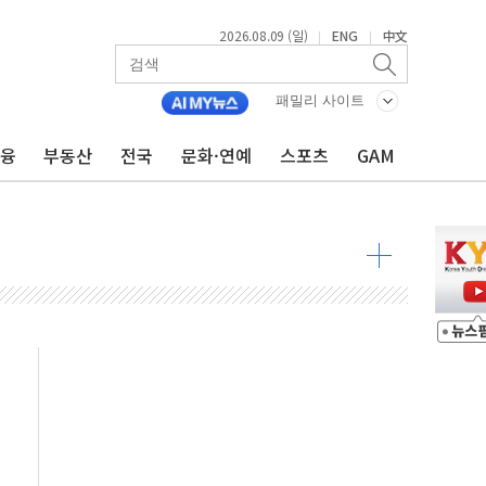
2026.08.09 (일)
ENG
中文
|
|
투입…고수온 양식장 복구·지원 '총력'
산사태 주의보'...경북도, 호우 피해·통제구간 없어
패밀리 사이트
%p' 차 재역전 성공...金 45.42% vs 鄭 44.56%
금융
부동산
전국
문화·연예
스포츠
GAM
·정청래·김민석 당대표 후보
 정청래에 승리...47.75% vs 42.08%
과 발표...김민석 47.75% 정청래 42.08%
표...김민석 45.09% 정청래 43.27% 송영길 11.63%
표...김민석 52.64% 정청래 39.89% 송영길 7.47%
0~8.14)
…공습 한계·탄약 부족 현실화
50㎜ 폭우…강원 동해안 강한 비 이어져
 환경미화원 수거차에 치여 사망
동…60대 남성 2명 숨져