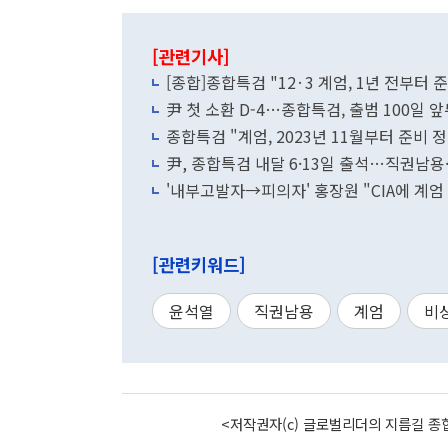
[관련기사]
[종합]종합특검 "12·3 계엄, 1년 전부터
尹 첫 소환 D-4…종합특검, 출범 100일
종합특검 "계엄, 2023년 11월부터 준비
尹, 종합특검 내달 6·13일 출석…직권남
'내부고발자→피의자' 홍장원 "CIA에 계엄
[관련키워드]
윤석열
직권남용
계엄
비
<저작권자(c) 글로벌리더의 지름길 종합