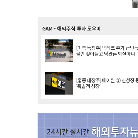
GAM
- 해외주식 투자 도우미
[미국 특징주] 빅테크 주가 급반등..
불안 잦아들고 낙관론 되살아나
[홍콩 대장주] 메이퇀 ③ 신성장
'폭발적 성장'