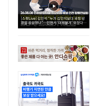
[스팟Live] 김민석 “누가 김민석보다 국정 방
향을 공유했나”…인천서 ‘대체불가’ 외쳤다 |
26.08.08 더불어민주당 당대표·최고위원 후
보 인천 합동연설회