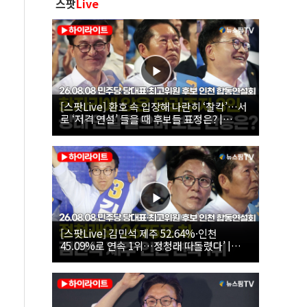
스팟
Live
[스팟Live] 환호 속 입장해 나란히 ‘찰칵’…서
로 ‘저격 연설’ 들을 때 후보들 표정은? |
26.08.08 더불어민주당 당대표·최고위원 후
보 인천 합동연설회
[스팟Live] 김민석 제주 52.64%·인천
45.09%로 연속 1위…정청래 따돌렸다’ |
26.08.08 더불어민주당 당대표·최고위원 후
보 인천 합동연설회