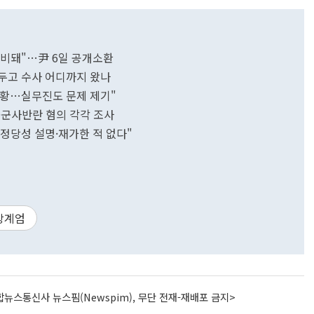
 준비돼"…尹 6일 공개소환
 앞두고 수사 어디까지 왔나
 정황…실무진도 문제 제기"
용·군사반란 혐의 각각 조사
 정당성 설명·재가한 적 없다"
상계엄
뉴스통신사 뉴스핌(Newspim), 무단 전재-재배포 금지>