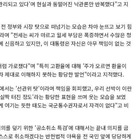
 관리되고 있다'며 현실과 동떨어진 낙관론만 반복했다"고 지
 전 정부와 시장 탓으로 떠넘기는 모습은 차마 눈뜨고 보기 힘
라며 "전세는 씨가 마르고 월세 부담은 폭증하면서 수많은 청
에 신음하고 있지만, 이 대통령은 자신은 아무 책임이 없는 것
것처럼 가로챘다"며 "특히 고환율에 대해 '주가 오르면 환율이
차 제대로 이해하지 못하는 황당한 발언"이라고 지적했다.
에서는 '선관위 탓'이라며 책임을 회피했고, 우리 선박이 이란
살짝 터진 정도'라는 황당한 표현을 쓰며 웃는 모습을 보였
볍게 여기는 듯한 태도는 국군통수권자로서 자격이 없다"고 비
의를 덮기 위한 '공소취소 특검'에 대해서는 끝내 의지를 굽
 스스로 취소하겠다는 반헌법적 야욕을 전 국민 앞에 당당하게