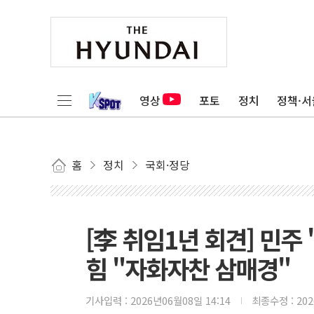
영상
포토
정치
정책·서
홈
정치
국회·정당
[李 취임1년 회견] 민주 
힘 "자화자찬 삼매경"
기사입력 :
2026년06월08일 14:14
최종수정 :
20