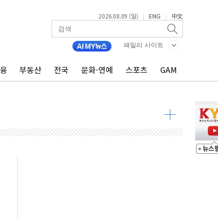
2026.08.09 (일)
ENG
中文
|
|
투입…고수온 양식장 복구·지원 '총력'
패밀리 사이트
산사태 주의보'...경북도, 호우 피해·통제구간 없어
금융
부동산
전국
문화·연예
스포츠
GAM
%p' 차 재역전 성공...金 45.42% vs 鄭 44.56%
·정청래·김민석 당대표 후보
 정청래에 승리...47.75% vs 42.08%
과 발표...김민석 47.75% 정청래 42.08%
표...김민석 45.09% 정청래 43.27% 송영길 11.63%
표...김민석 52.64% 정청래 39.89% 송영길 7.47%
0~8.14)
…공습 한계·탄약 부족 현실화
50㎜ 폭우…강원 동해안 강한 비 이어져
 환경미화원 수거차에 치여 사망