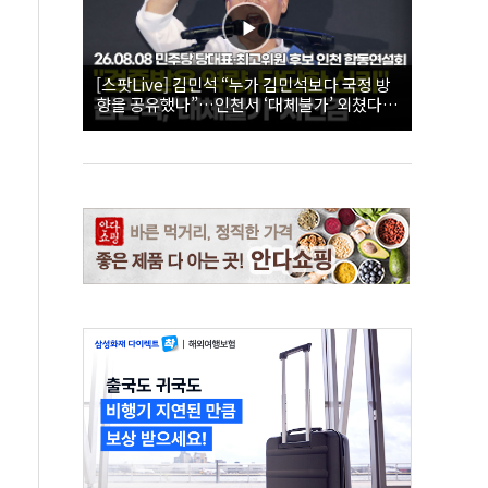
[스팟Live] 김민석 “누가 김민석보다 국정 방
향을 공유했나”…인천서 ‘대체불가’ 외쳤다 |
26.08.08 더불어민주당 당대표·최고위원 후
보 인천 합동연설회