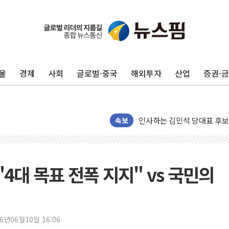
포항시 재난예산 40억 긴급 
울진·영덕 '호우특보'-포항 '
울
경제
사회
글로벌·중국
해외투자
산업
증권·
[종합] 김민석, 정청래에 '0.86
인천 합동연설회 나선 송영길
김민석, 2주차 제주·인천 경선서
인사하는 김민석 당대표 후보
속보
[속보] 민주, 제주·인천 경선 결
[속보] 민주, 인천 경선 결과 발
[속보] 민주, 제주 경선 결과 발
"4대 목표 전폭 지지" vs 국민의
이번주 국내 주요 금융일정(8.1
美, 이란전 출구전략 만지작
강릉·동해·삼척 시간당 최대 
26년06월10일 16:06
폐기물 수거하다 참변…60대