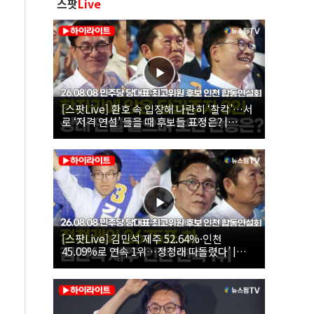
스팟
Live
[스팟Live] 환호 속 입장해 나란히 ‘찰칵’…서
로 ‘저격 연설’ 들을 때 후보들 표정은? |
26.08.08 더불어민주당 당대표·최고위원 후
보 인천 합동연설회
[스팟Live] 김민석 제주 52.64%·인천
45.09%로 연속 1위…정청래 따돌렸다’ |
26.08.08 더불어민주당 당대표·최고위원 후
보 인천 합동연설회