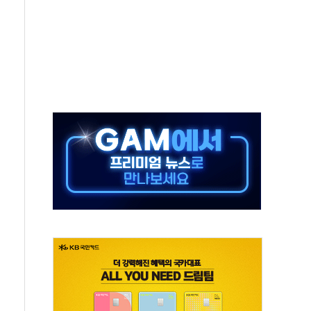
동…60대 남성 2명 숨져
보는 일 없게"…'결혼 페널티' 22개 과제 손본다
터보트 전복…1명 사망·1명 실종
의 날 참석..."국제적 시민 연대로 목소리 내야"
 실종 60대 나흘만에 숨진 채 발견
 살해 10대 아들 체포
' 받아친 정청래…제주 연설서 신경전 고조