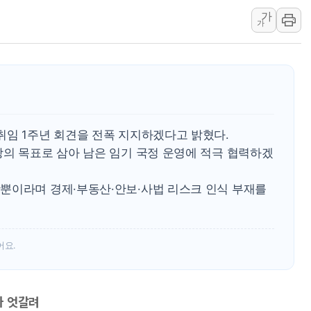
가
서울 중랑구 주택가서 흉기 난
가
李대통령 "결혼 때문에 손해 
여수 오동도 인근 해상서 모
추미애, '위안부' 피해자 기림
인천 선재도 갯벌서 해루질 중
인천서 말다툼 중 어머니 흉기
취임 1주년 회견을 전폭 지지하겠다고 밝혔다.
'화합' 꺼낸 김민석에 '뻔뻔
당의 목표로 삼아 남은 임기 국정 운영에 적극 협력하겠
뿐이라며 경제·부동산·안보·사법 리스크 인식 부재를
어요.
가 엇갈려