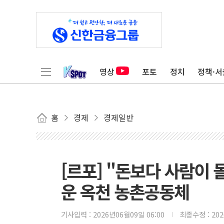
영상
포토
정치
정책·서
홈
경제
경제일반
[르포] "돈보다 사람이
운 옥천 농촌공동체
기사입력 :
2026년06월09일 06:00
최종수정 :
20