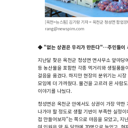
[옥천=뉴스핌] 김기랑 기자 = 옥천군 청성면 팝업장터
rang@newspim.com
◆ "없는 상권은 우리가 만든다"…주민들이
지난달 찾은 옥천군 청성면 면사무소 앞마당에
등 농산물을 포함한 각종 먹거리와 생필품들이
걸음을 옮겼다. 하지만 현장의 분위기는 시장
모임에 더 가까웠다. 물건을 고르러 온 사람도
이야기를 나눴다.
청성면은 옥천군 안에서도 상권이 가장 약한 
나가야 할 정도로 생활 기반이 부족한 실정이
접 만들어보자"는 쪽으로 마음을 모았고, 지난
여 인원은 약 두 달만에 70명으로 늘었고, 현재