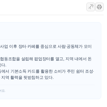
가
강원도 폭염특보 11일째…온열질환·가
가
[코인 시황] 비트코인, ETF 자금 
[르포] 39도 폭염 속 잠실 개표소 시위
강원·전라권 폭염중대경보 확대…온열질
빚투·레버리지 줄었지만, 반도체 두 종
[2보] 북한, 원산서 동해상 단거리 
사업 이후 장터·카페를 중심으로 사람·공동체가 모이
양주 가전제품 창고서 화재…차량 3대
종로·중구 오피스 78%가 준공 10
협동조합을 설립해 팝업장터를 열고, 지역 내에서 돈
법원, '관저 이전 봐주기 감사' 유병
다.
등에서 기본소득 카드를 활용한 소비가 주민 쉼터 조성·
 지역 활력을 뒷받침하고 있다.
어요.