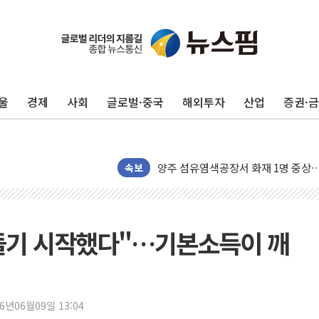
울
경제
사회
글로벌·중국
해외투자
산업
증권·
[베트남 증시] 지수 하락 속 'DGC
'월가의 황제' 다이먼 "금융시장 레
양주 섬유염색공장서 화재 1명 중상…
김정관 산업부 장관 "주 52시간 손봐
속보
해군 1함대 창설 80주년…지역과 함께
[3보] 북, 원산서 동해로 단거리 탄도
우크라 드론 전술, 중남미 콜롬비아에
 돌기 시작했다"…기본소득이 깨
동해해경, 독도 해상서 부유물 감긴 
주한미군 "오산기지 누출, 백린 아닌 
구미 폐염산처리업체서 불 2시간30여
26년06월09일 13:04
해군과 함께하는 '불금전파, 송정' 시