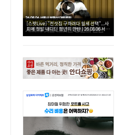
[스팟Live] "전셋집 구하려다 월세 선택"...사
회에 첫발 내디딘 청년의 한탄 | 26.08.06 서울
시 부동산 대토론회