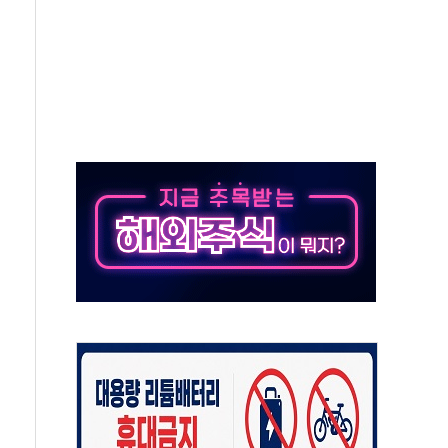
축 피해 최소화 '총력 대응'
유입에도 박스권…美 암호화폐 법안 처리 여부도 변수
 '62일째'..."대부분 여기서 상주"
환자 2665명·사망 23명
목에 코스피 '휘청'
탄도미사일 발사
·건물 1동 전소
년 이상…리뉴얼이 경쟁력 가른다
호 구속적부심 기각