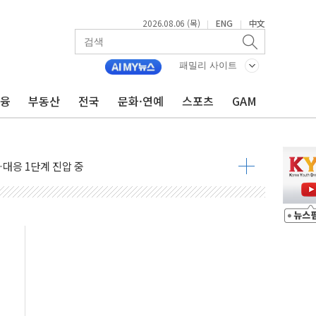
2026.08.06 (목)
ENG
中文
|
|
패밀리 사이트
금융
부동산
전국
문화·연예
스포츠
GAM
' 임시 주총 기대감에 홀로 상한가…마진 잔액은 사상 최고
버리지 위험수위…숨은 차입이 더 큰 변수"
대응 1단계 진압 중
야, 경쟁상대 中과 비교해야"
하는 '선봉'의 대민 봉사
미사일 1발 발사… 올해 10번째·42일 만 도발
 새 안보 위기… 반군·마약카르텔이 습득해 전투 활용
어선 구조
무해한 표면 부식 물질"
분만에 진화...외국인 노동자 숨져
즌2