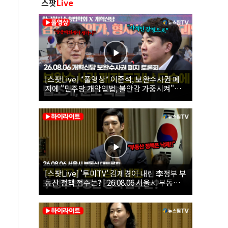
스팟
Live
[스팟Live] *풀영상* 이준석, 보완수사권 폐
지에 "민주당 개악입법, 불안감 가중시켜"｜
26.08.06 개혁신당 보완수사권 폐지 토론회
[스팟Live] '투미TV' 김제경이 내린 李정부 부
동산 정책 점수는? | 26.08.06 서울시 부동산
대토론회