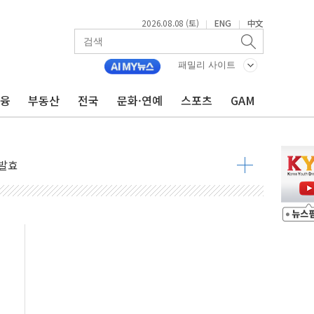
2026.08.08 (토)
ENG
中文
|
|
 물결
동
패밀리 사이트
금융
부동산
전국
문화·연예
스포츠
GAM
 구조
관측
 발효
8도 넘으면 중단
해소될 듯
것"
지대' 우려