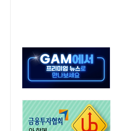
타진
청래 '격차 확대'
최고치
 요구
낮아지며 상승… STOXX 600 지수는 나흘 연속 최고치
세