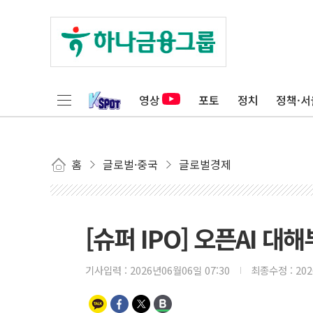
영상
포토
정치
정책·서
홈
글로벌·중국
글로벌경제
[슈퍼 IPO] 오픈AI 대
기사입력 :
2026년06월06일 07:30
최종수정 :
20