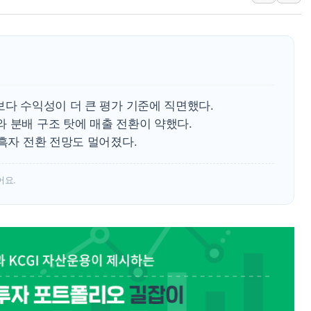
한상협, 업계 개인정보 보안 새판 짠다…'자율규제단체' 
민주당, 오늘 제주·인천 경선 발표...김민석 '재역전' vs 정
뉴욕증시, 고용 쇼크에 금리 인상 우려 후퇴…S&P500 
트럼프, 쿡 연준 이사 해임 재추진…"26일까지 의혹 소명"
유럽증시, 美 고용 예상 밖 부진에 연준 금리 인상 가능성 
보다 수익성이 더 큰 평가 기준에 직면했다.
 분배 구조 탓에 매출 전환이 약했다.
미 연준 매파 기세 꺾이나…고용 감소에 9월 동결 전망 우
 흑자 전환 전망도 멀어졌다.
어요.