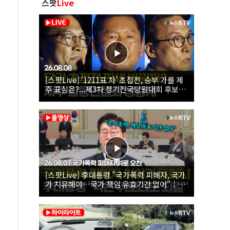
스팟
Live
[스팟Live] ‘1211표 차’ 초접전, 승부 가를 제
주 표심은?...제3차 정기전국당원대회 후보자
제주 합동연설회 생중계 | 26.08.08
[스팟Live] 李대통령 "국가폭력 피해자, 국가
가 치유해야…국가 책임 유효기간 없어"｜
26.08.07 국가폭력 피해자 위로 오찬