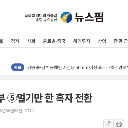
동해중부 전 해상 풍랑주의보…10일까지 최대 3.5m 높은
연일 폭염에 온열질환 사망 23명…정부, 비상대응기구 가
中 전방위 아파트 부양, 수도 베이징도 부동산 규제 철폐
울
경제
사회
글로벌·중국
해외투자
산업
증권·
인제 용대리 계곡서 수위 상승으로 피서객 7명 고립…전원
동해시, 11~14일 '별똥별 멍' 운영…페르세우스 유성우 
강원 중·남부 동해안 시간당 50mm 이상 폭우…호우경보
속보
청양 밭에서 일하던 90대 숨져…온열질환 여부 조사
폭염에 車 운전면허 기능시험 오전 집중 편성…체감온도 3
李대통령, 'ISA·주가누르기 방지법' 전면 재검토 지시
해부 ⑤멀기만 한 흑자 전환
'호우 특보' 경북 울진 시간당 20~30mm 강한 비...가뭄 
주말 무더위·열대야 지속…내륙 곳곳 소나기
26년06월06일 07:43
오세훈 "용산공원 주택 검토, 민주당 스스로 원칙 뒤집는 
충북 주말 무더위 지속…청주·진천 35도, 곳곳 소나기
가
가
10월 보완수사권 폐지·공소청 출범…피해자들 '범죄 사각