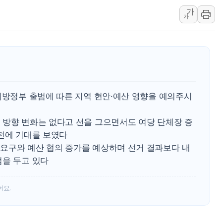
가
李대통령 "결혼 때문에 손해 
가
여수 오동도 인근 해상서 모
추미애, '위안부' 피해자 기림
인천 선재도 갯벌서 해루질 중
인천서 말다툼 중 어머니 흉기
'화합' 꺼낸 김민석에 '뻔뻔
지방정부 출범에 따른 지역 현안·예산 영향을 예의주시
 방향 변화는 없다고 선을 그으면서도 여당 단체장 증
도전에 기대를 보였다
요구와 예산 협의 증가를 예상하며 선거 결과보다 내
점을 두고 있다
어요.