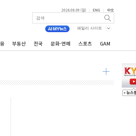
2026.08.09 (일)
ENG
中文
|
|
투입…고수온 양식장 복구·지원 '총력'
산사태 주의보'...경북도, 호우 피해·통제구간 없어
패밀리 사이트
%p' 차 재역전 성공...金 45.42% vs 鄭 44.56%
금융
부동산
전국
문화·연예
스포츠
GAM
·정청래·김민석 당대표 후보
 정청래에 승리...47.75% vs 42.08%
과 발표...김민석 47.75% 정청래 42.08%
표...김민석 45.09% 정청래 43.27% 송영길 11.63%
표...김민석 52.64% 정청래 39.89% 송영길 7.47%
0~8.14)
…공습 한계·탄약 부족 현실화
50㎜ 폭우…강원 동해안 강한 비 이어져
 환경미화원 수거차에 치여 사망
동…60대 남성 2명 숨져