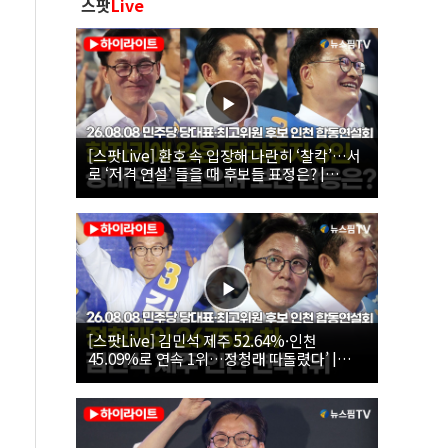
스팟
Live
[스팟Live] 환호 속 입장해 나란히 ‘찰칵’…서
로 ‘저격 연설’ 들을 때 후보들 표정은? |
26.08.08 더불어민주당 당대표·최고위원 후
보 인천 합동연설회
[스팟Live] 김민석 제주 52.64%·인천
45.09%로 연속 1위…정청래 따돌렸다’ |
26.08.08 더불어민주당 당대표·최고위원 후
보 인천 합동연설회