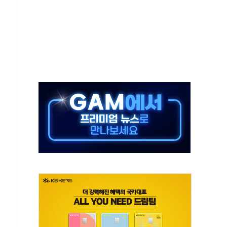
보는 일 없게"…'결혼 페널티' 22개 과제 손본다
터보트 전복…1명 사망·1명 실종
의 날 참석..."국제적 시민 연대로 목소리 내야"
 실종 60대 나흘만에 숨진 채 발견
 살해 10대 아들 체포
' 받아친 정청래…제주 연설서 신경전 고조