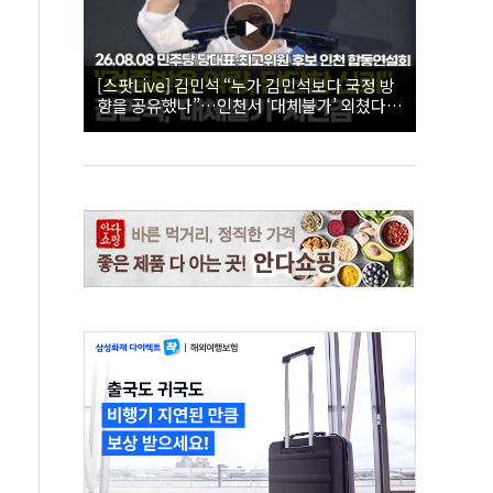
[스팟Live] 김민석 “누가 김민석보다 국정 방
향을 공유했나”…인천서 ‘대체불가’ 외쳤다 |
26.08.08 더불어민주당 당대표·최고위원 후
보 인천 합동연설회