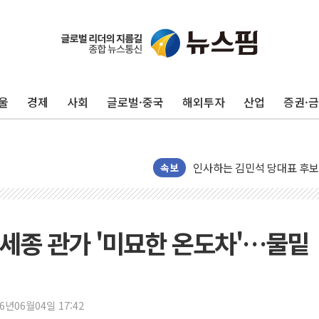
포항시 재난예산 40억 긴급 
울진·영덕 '호우특보'-포항 '
[종합] 김민석, 정청래에 '0.86
울
경제
사회
글로벌·중국
해외투자
산업
증권·
인천 합동연설회 나선 송영길
김민석, 2주차 제주·인천 경선서
인사하는 김민석 당대표 후보
[속보] 민주, 제주·인천 경선 결
속보
[속보] 민주, 인천 경선 결과 발
[속보] 민주, 제주 경선 결과 발
이번주 국내 주요 금융일정(8.1
 세종 관가 '미묘한 온도차'…물밑
美, 이란전 출구전략 만지작
강릉·동해·삼척 시간당 최대 
폐기물 수거하다 참변…60대
26년06월04일 17:42
서울 중랑구 주택가서 흉기 난