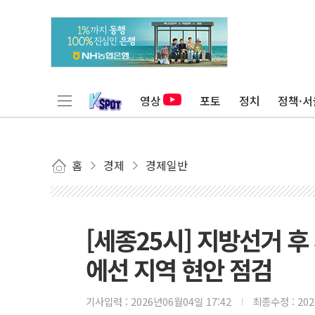
영상
포토
정치
정책·서
홈
경제
경제일반
[세종25시] 지방선거 후
에선 지역 현안 점검
기사입력 :
2026년06월04일 17:42
최종수정 :
20