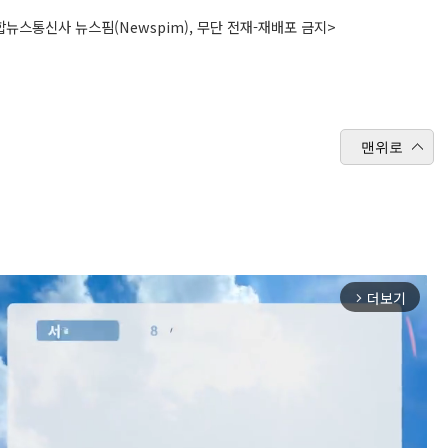
뉴스통신사 뉴스핌(Newspim), 무단 전재-재배포 금지>
맨위로
더보기
arrow_forward_ios