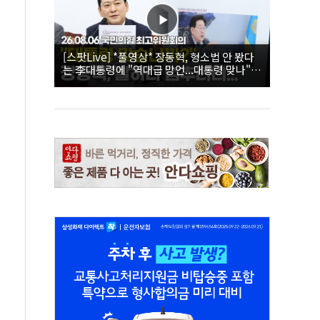
[스팟Live] *풀영상* 장동혁, 형소법 안 봤다
는 李대통령에 "역대급 망언...대통령 맞나"｜
26.08.06 국민의힘 최고위원회의