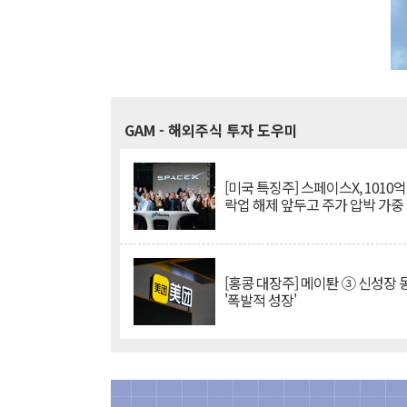
GAM
- 해외주식 투자 도우미
[미국 특징주] 스페이스X, 1010
락업 해제 앞두고 주가 압박 가중
[홍콩 대장주] 메이퇀 ③ 신성장
'폭발적 성장'