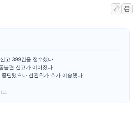
가
펄어비스, 붉은사막 영상 콘테스트
가
현대리바트, '2026 코리아빌드
[K메이커] 코셔에서 할랄까지…대
[특징주] 비철금속 업종 11% 
흥국자산운용, 코스닥 성장주 담
외국인 돌아왔지만 …'삼전·하이
2신고 399건을 접수했다
교통불편 신고가 이어졌다
로 중단됐으나 선관위가 추가 이송했다
어요.