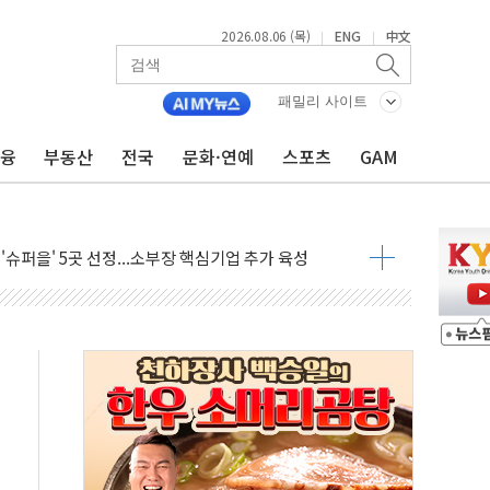
2026.08.06 (목)
ENG
中文
|
|
 비상! 수족구병이 다시 유행합니다.
.데이터처, 기업 3만1000곳 경제통계조사
패밀리 사이트
 실사격…미 해병대, 한반도 지형서 FPV 공격훈련 공개
금융
부동산
전국
문화·연예
스포츠
GAM
 아닌 담합…76조2000억 입찰 영향"
 넘긴 세라젬…공정위 과징금 4억3200만원
'슈퍼을' 5곳 선정...소부장 핵심기업 추가 육성
용품 등 94개 제품 안전기준 '부적합'
'다산점' 열어
증명서 발급…7일부터 온라인 대리 신청 가능
회의…중증환자 이송체계 전국 확대 점검
한눈에'…인사처, 공무원 인사제도 안내서 발간
…식약처 AI 심사·소방청 119안심콜 영문 영상 제작
끝…김민석, 신천지 허위신고에 배신 사과 안 해"
국방개혁은 정치적 감정 따라 추진해선 안 돼"