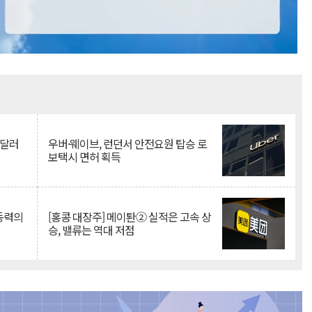
Mute
억달러
우버·웨이브, 런던서 안전요원 탑승 로
보택시 면허 획득
 동력의
[홍콩 대장주] 메이퇀② 실적은 고속 상
승, 밸류는 역대 저점