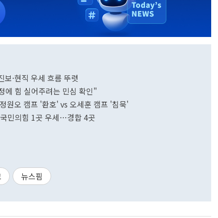
, 진보·현직 우세 흐름 뚜렷
 안정에 힘 실어주려는 민심 확인"
정원오 캠프 '환호' vs 오세훈 캠프 '침묵'
1곳·국민의힘 1곳 우세…경합 4곳
고
뉴스핌