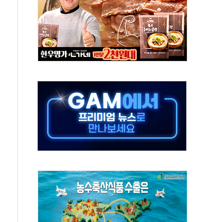
 '비욘드 디 어비스' 수상작 발표
위크' 참가…리모델링 상담 제공
상, 종가가 넘은 건 국경 아닌 '식문화 장벽'
급등…구리 가격 상승 전망 부각
은 채권혼합 펀드 2종 출시
닉스'는 사고 급등주는 팔았다