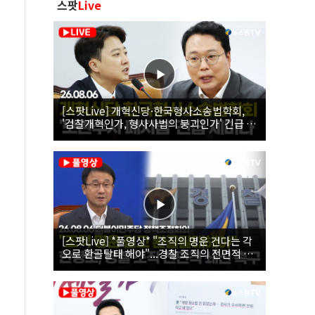
스팟
Live
[스팟Live] 개혁신당·한국형사소송법학회,
'검찰개혁인가, 형사사법의 붕괴인가' 긴급 세
미나｜26.08.06
[스팟Live] *풀영상* "조직의 명운 건다는 각
오로 환골탈태 해야"...경찰 조직의 전면적 쇄
신 촉구한 한병도 | 26.08.06 더불어민주당 정
책조정회의