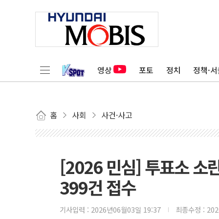
영상
포토
정치
정책·서
홈
사회
사건·사고
[2026 민심] 투표소 소
399건 접수
기사입력 :
2026년06월03일 19:37
최종수정 :
20