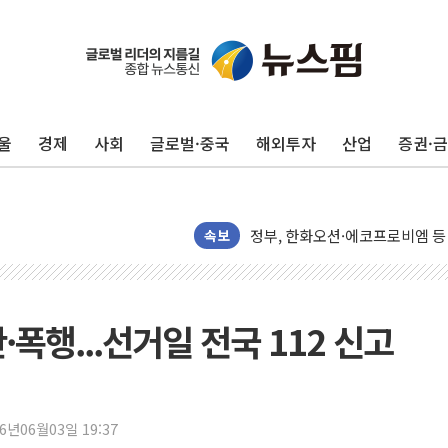
[AI 카드뉴스] 어린이집·유치원
운수업·기업활동 '원스톱'으로..
[르포] 폭염 속 '자폭 드론' 첫
울
경제
사회
글로벌·중국
해외투자
산업
증권·
공정위 "국고채 PD 15곳, 관행
중소기업 기술자료 중국 계열사에
정부, 한화오션·에코프로비엠 등 
국표원, 해외직구 물놀이기구·유아
속보
쉐이크쉑, 남양주 현대아울렛에 
부모가 정부24에서 자녀 출입국
소방청, 전국 시·도 구급과장 
란·폭행...선거일 전국 112 신고
'달라진 임신·출산·육아 지원 
정부혁신 우수사례 세계에 알린다
정청래 "2차 TV토론으로 게임 
26년06월03일 19:37
윤상현, 사관학교 통합 비판…"