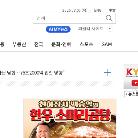
2026.08.06 (목)
ENG
中文
|
|
패밀리 사이트
금융
부동산
전국
문화·연예
스포츠
GAM
.데이터처, 기업 3만1000곳 경제통계조사
 실사격…미 해병대, 한반도 지형서 FPV 공격훈련 공개
 아닌 담합…76조2000억 입찰 영향"
 넘긴 세라젬…공정위 과징금 4억3200만원
'슈퍼을' 5곳 선정...소부장 핵심기업 추가 육성
용품 등 94개 제품 안전기준 '부적합'
'다산점' 열어
증명서 발급…7일부터 온라인 대리 신청 가능
회의…중증환자 이송체계 전국 확대 점검
한눈에'…인사처, 공무원 인사제도 안내서 발간
…식약처 AI 심사·소방청 119안심콜 영문 영상 제작