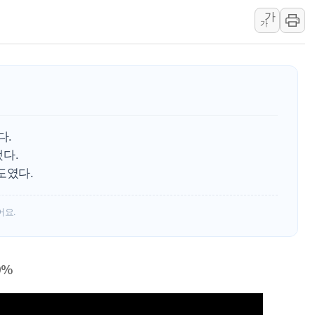
가
정청래 "2차 TV토론으로 게임 
가
윤상현, 사관학교 통합 비판…"
펄어비스, 붉은사막 영상 콘테스트
현대리바트, '2026 코리아빌드
[K메이커] 코셔에서 할랄까지…대
[특징주] 비철금속 업종 11% 
다.
흥국자산운용, 코스닥 성장주 담
다.
외국인 돌아왔지만 …'삼전·하이
도였다.
"월가 큰손들을 털어라" 동시다발
어요.
0%