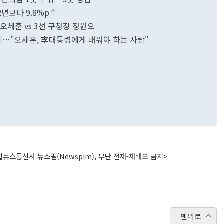
22년보다 9.8%p↑
 오세훈 vs 3선 구청장 정원오
유세…"오세훈, 李대통령에게 배워야 하는 사람"
뉴스통신사 뉴스핌(Newspim), 무단 전재-재배포 금지>
맨위로