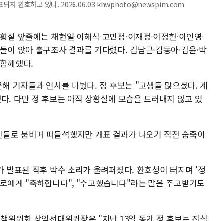
환호하고 있다. 2026.06.03 khwphoto@newspim.com
상황실 앞줄에는 채현일·이해식·고민정·이재정·이정헌·이인영·
원들이 앉아 출구조사 결과를 기다렸다. 김남근·김동아·김윤·박
 함께했다.
문해 기자들과 인사를 나눴다. 정 후보는 "고생들 많으셨다. 계
다. 다만 정 후보는 아직 상황실에 모습을 드러내지 않고 있
진들로 붐비며 떠들석했지만 개표 결과가 나오기 직전 숨죽이
가 발표된 직후 박수 소리가 울려퍼졌다. 환호성이 터지며 '정
서로에게 "축하합니다", "수고했습니다"라는 말을 주고받기도
대책위원회 상임선대위원장은 "지난 13일 동안 정 후보는 진실