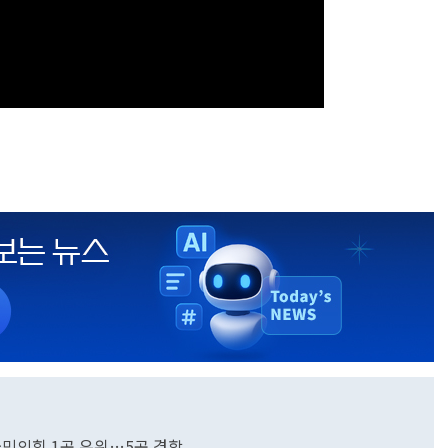
곳·국민의힘 1곳 우위…5곳 경합