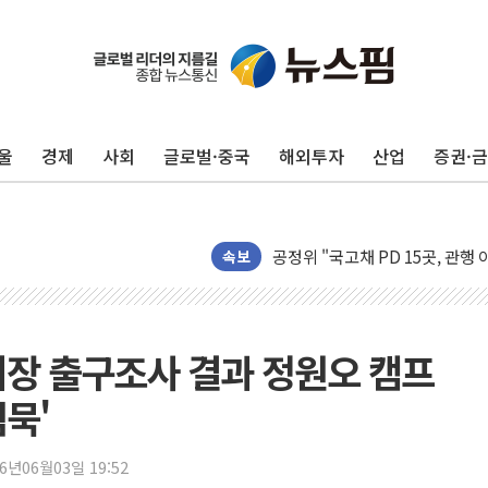
울
경제
사회
글로벌·중국
해외투자
산업
증권·
운수업·기업활동 '원스톱'으로..
[르포] 폭염 속 '자폭 드론' 첫
공정위 "국고채 PD 15곳, 관행
중소기업 기술자료 중국 계열사에
속보
정부, 한화오션·에코프로비엠 등 
국표원, 해외직구 물놀이기구·유아
쉐이크쉑, 남양주 현대아울렛에 
울시장 출구조사 결과 정원오 캠프
부모가 정부24에서 자녀 출입국
침묵'
소방청, 전국 시·도 구급과장 
'달라진 임신·출산·육아 지원 
26년06월03일 19:52
정부혁신 우수사례 세계에 알린다