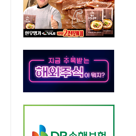
끝…김민석, 신천지 허위신고에 배신 사과 안 해"
국방개혁은 정치적 감정 따라 추진해선 안 돼"
 '비욘드 디 어비스' 수상작 발표
위크' 참가…리모델링 상담 제공
상, 종가가 넘은 건 국경 아닌 '식문화 장벽'
급등…구리 가격 상승 전망 부각
은 채권혼합 펀드 2종 출시
닉스'는 사고 급등주는 팔았다
 해킹 공격...이번에도 이란 작품?