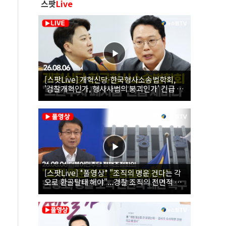
스팟
Live
[스팟Live] 개혁신당·한국형사소송법학회,
'검찰개혁인가, 형사사법의 붕괴인가' 긴급 세
미나｜26.08.06
[스팟Live] *풀영상* "조직의 명운 건다는 각
오로 환골탈태 해야"...경찰 조직의 전면적 쇄
신 촉구한 한병도 | 26.08.06 더불어민주당 정
책조정회의