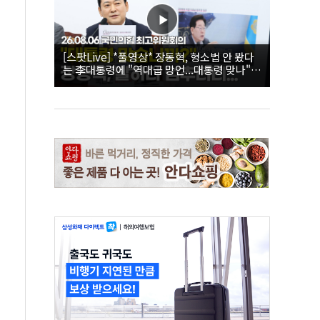
[스팟Live] *풀영상* 장동혁, 형소법 안 봤다
는 李대통령에 "역대급 망언...대통령 맞나"｜
26.08.06 국민의힘 최고위원회의