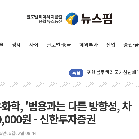
울
경제
사회
글로벌·중국
해외투자
산업
증권·
평택 진위면 공장서 질식사
포항 블루밸리 국가산단에 '
상주 낙동강 선착장 하류서 50
속보
[종합] 김민석, 정청래에 누적 '
민주당 경북도당위원장에 오중
인천서 말다툼 중 어머니 살
화학, '범용과는 다른 방향성, 차
김민석, 강원·대구·경북 경선서
0,000원 - 신한투자증권
[속보] 민주, 강원·대구·경북 
[속보] 민주, 경북 경선 결과 
26년06월02일 08:44
[속보] 민주, 대구 경선 결과 