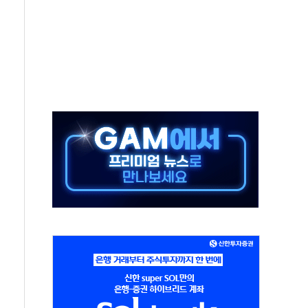
발표...김민석 50.30% 정청래 41.94% 송영길 7.76%
객 400명 맞이…"마음 잇는 시간 되길"
 지급 확정되나…재상고 앞두고 막판 셈법
'행복상자' 전달
극기 거꾸로' 논란…이틀만에 철거
 예술·체육요원 최대 33% 감축
 역대 최대폭 감소한 9.4%↓…유통업계 양극화 심화
 특사'로 콜롬비아 대통령 취임식 참석
시간당 30mm 강한 비...호우 피해 없어
방…野 "청년 우롱 기괴" vs 與 "송구한 해프닝"