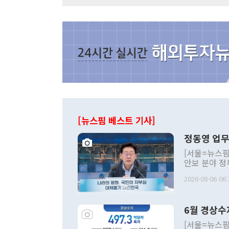
[뉴스핌 베스트 기사]
정동영 업무
[서울=뉴스핌
안보 분야 정
평화공존 발전
2026-08-06 06:
발언 중에는 
언한 것이 있
령은 공개적으
6월 경상수
주의적 희망에
관의 대북 정
[서울=뉴스핌