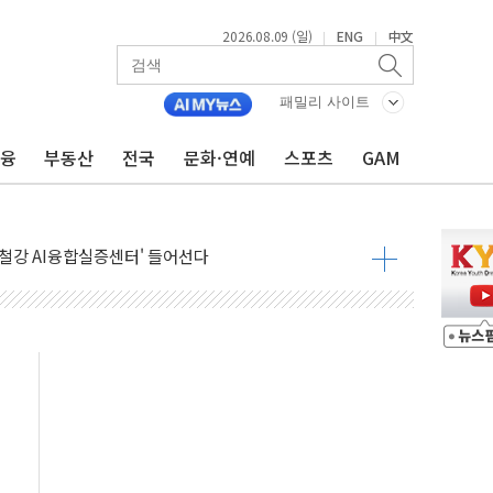
2026.08.09 (일)
ENG
中文
|
|
패밀리 사이트
금융
부동산
전국
문화·연예
스포츠
GAM
고 발생…작업자 1명 숨져
철강 AI융합실증센터' 들어선다
대 숨진 채 발견...경찰, 조사 중
1.48%p' 차 선두 유지...金 46.01% vs 鄭 44.53%
기 당선...합산득표율 68.63%
해 10대 구속…범행 후 반려견도 죽여
 정청래에 승리…金 48.54% vs 鄭 44.40%
경선 결과...김민석 48.54% 정청래 44.40%
발표...김민석 47.37% 정청래 45.71% 송영길 6.92%
발표...정청래 47.82% 김민석 46.35% 송영길 5.83%