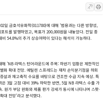
가
[속보] 민주, 강원 경선 결과 
가
정재헌 CEO, SKT 장기고
최태원, 노소영에 9440억
2일 금호석유화학(011780)에 대해 '범용과는 다른 방향성,
하나금융, 명동 소상공인에 
포트를 발행하였고, 목표가 200,000원을 내놓았다. 전일 종
인천시 광복절 현수막 '태
대비 54.8%의 추가 상승여력이 있다는 해석이 가능하다.
병무청, 보충역 전면 손질…
홈플러스發 대형마트 판매,
윤준병·이해민 의원, '정부
'호우·산사태 주의보' 울진 
대해 'NB 라텍스 턴어라운드에 주목: 하반기 업황은 제한적인
차별화 확대 전망. 에틸렌 스프레드는 재차 손익분기점을 하회
여야, 황희 '버스 하우스' 공
 증설과 재고축적 수요를 바탕으로 견조한 수급 지속 예상. 특
 3월 고점 대비 39% 하락한 반면, 5월 NB 라텍스 수출 가
 지속. 원가 부담 완화와 제품 판가 강세가 동시에 나타나며 스팟·
확대 전망'라고 분석했다.