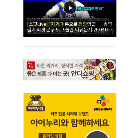
[스팟Live] “자기 이름으로 정당명을…” 송영
길이 피켓 문구 보고 놀란 이유는? | 26.08.09
더불어민주당 당대표·최고위원 후보 대구·경
북 합동연설회