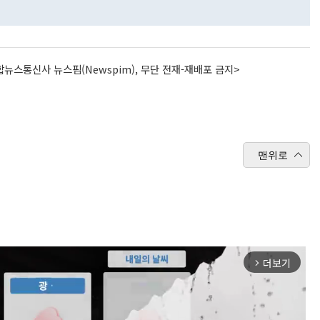
뉴스통신사 뉴스핌(Newspim), 무단 전재-재배포 금지>
맨위로
더보기
arrow_forward_ios