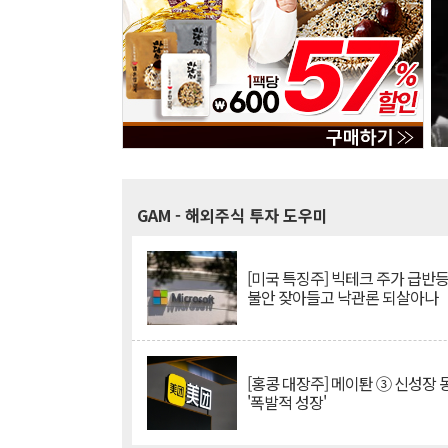
GAM
- 해외주식 투자 도우미
[미국 특징주] 빅테크 주가 급반등..
불안 잦아들고 낙관론 되살아나
[홍콩 대장주] 메이퇀 ③ 신성장
'폭발적 성장'