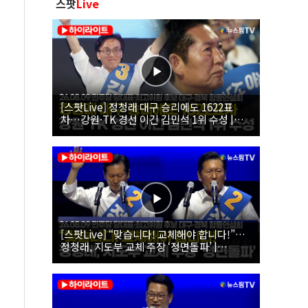
스팟
Live
[스팟Live] 정청래 대구 승리에도 1622표
차…강원·TK 경선 이긴 김민석 1위 수성 |
26.08.09 더불어민주당 당대표·최고위원 후
보 대구·경북 합동연설회
[스팟Live] “맞습니다! 교체해야 합니다!”…
정청래, 지도부 교체 주장 ‘정면돌파’ |
26.08.09 더불어민주당 당대표·최고위원 후
보 대구·경북 합동연설회