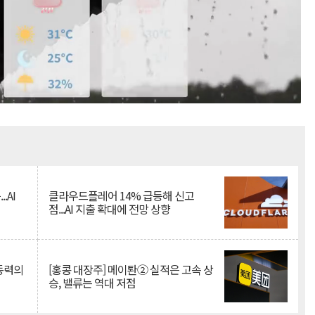
Mute
.AI
클라우드플레어 14% 급등해 신고
점...AI 지출 확대에 전망 상향
 동력의
[홍콩 대장주] 메이퇀② 실적은 고속 상
승, 밸류는 역대 저점