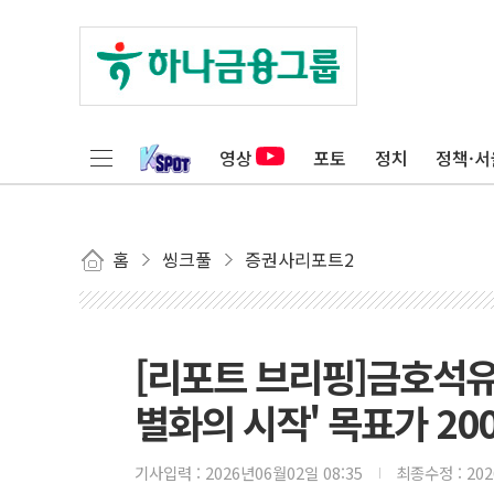
영상
포토
정치
정책·서
홈
씽크풀
증권사리포트2
[리포트 브리핑]금호석유
별화의 시작' 목표가 20
기사입력 :
2026년06월02일 08:35
최종수정 :
20