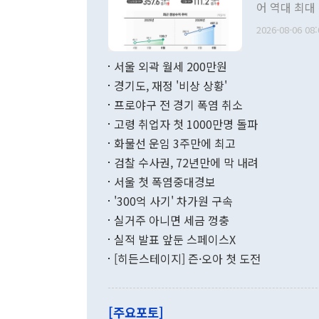
관 부처 장관
어 역대 최대
관의 무리한 
출 호조로 월
다. [정동영 통일부 장관이 지난달 23일 오후 서울 종로구 정부서울청사에
2026-08-06 08:
료=한국은행] 한국은행이 6일 발표한 '2026년 6월 국제수지(잠정)'에
서 취임 1주년 
면 지난 6월
부 장관 권한
1000만달러
서울 외곽 월세 200만원
발전 구상'을
이에 따라 올
적 갈등 해결
경기도, 재정 '비상 상황'
했다. 경상수
결과 혐오의 
9000만달러
프로야구 전 경기 폭염 취소
년간의 CVI
지 기준 상품
고령 취업자 첫 1000만명 돌파
무너졌다고도 
며 월간 기준
현실을 바꾸는
달러로 38.
화물선 운임 3주만에 최고
를 평화 체제
196.9% 급
검찰 수사권, 72년만에 막 내려
함께 4자 대
수출은 160
지만 이 대통
서울 첫 폭염중대경보
(18.6%) 
화공존 정책이
했다. 통관 기
'300억 사기' 차가원 구속
다"고 지적했
(16.4%)
투리가 잡혀 
실거주 아니면 세금 껑충
월(-10억9
쁜 상황이 초
증가와 유류할
실적 발표 앞둔 스페이스X
9·19 군사
기록했지만 
[히든스테이지] 즌·오아 첫 도전
"우리의 선의
로 전환됐다.
으로 약간의 의문
를 기록해 전
관은 업무보고
는 배당수입
주의에 근거한
줄면서 25억
[주요포토]
라며 "여러분
억1000만달