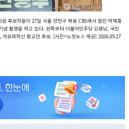
원 후보자들이 27일 서울 양천구 목동 CBS에서 열린 박재홍
기념 촬영을 하고 있다. 왼쪽부터 더불어민주당 김용남, 국민
자유와혁신 황교안 후보. [사진=노컷뉴스 제공] 2026.05.27