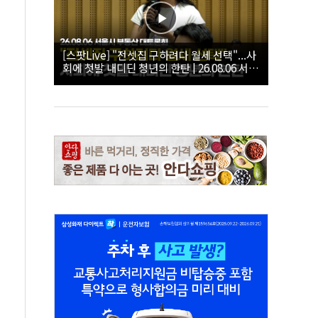
[스팟Live] "전셋집 구하려다 월세 선택"...사
회에 첫발 내디딘 청년의 한탄 | 26.08.06 서울
시 부동산 대토론회