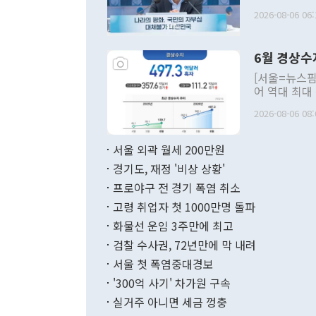
평화공존 발전
2026-08-06 06:
발언 중에는 
언한 것이 있
령은 공개적으
6월 경상수
주의적 희망에
관의 대북 정
[서울=뉴스핌
관 부처 장관
어 역대 최대
관의 무리한 
출 호조로 월
다. [정동영 통일부 장관이 지난달 23일 오후 서울 종로구 정부서울청사에
2026-08-06 08:
료=한국은행] 한국은행이 6일 발표한 '2026년 6월 국제수지(잠정)'에
서 취임 1주년 
면 지난 6월
부 장관 권한
1000만달러
서울 외곽 월세 200만원
발전 구상'을
이에 따라 올
적 갈등 해결
경기도, 재정 '비상 상황'
했다. 경상수
결과 혐오의 
9000만달러
프로야구 전 경기 폭염 취소
년간의 CVI
지 기준 상품
고령 취업자 첫 1000만명 돌파
무너졌다고도 
며 월간 기준
현실을 바꾸는
달러로 38.
화물선 운임 3주만에 최고
를 평화 체제
196.9% 급
검찰 수사권, 72년만에 막 내려
함께 4자 대
수출은 160
지만 이 대통
서울 첫 폭염중대경보
(18.6%) 
화공존 정책이
했다. 통관 기
'300억 사기' 차가원 구속
다"고 지적했
(16.4%)
투리가 잡혀 
실거주 아니면 세금 껑충
월(-10억9
쁜 상황이 초