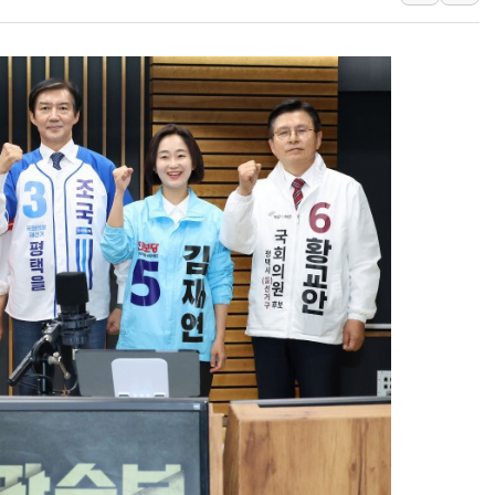
뉴욕증시 프리뷰, 미 주가선물 AI주
청와대, 북한 단거리 탄도미사일 발사
금값 7주 만에 최고…美 고용 둔화·
[인도증시] 중동 긴장 완화에 실적 호
러, 1인칭시점 드론으로 우크라 민간
[베트남 증시] 지수 하락 속 'DGC
'월가의 황제' 다이먼 "금융시장 레
양주 섬유염색공장서 화재 1명 중상…
김정관 산업부 장관 "주 52시간 손봐