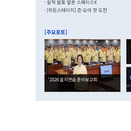
증가와 유류할
실적 발표 앞둔 스페이스X
9·19 군사
기록했지만 
[히든스테이지] 즌·오아 첫 도전
"우리의 선의
로 전환됐다.
으로 약간의 의문
를 기록해 전
관은 업무보고
는 배당수입
주의에 근거한
줄면서 25억
[주요포토]
라며 "여러분
억1000만달
이 9월 러시
였던 올해 3
며 "정부 차
인의 해외투자
은 "그것은 
각각 증가했다
잘랐다. 정 
국인의 국내 
않았다는 점에
감소하며 전월
사합의 복원,
경신했다. 외
권이라는 지적
분기 말 만기
뒤 "여기 업
다. 내국인의
'2026 을지연습 준비보고회
부의 한 소식
다. eoyn2@
를 거쳐 결정
련 부처 장관
하고 대통령의
한 문제"라고 지적했다. 이재명 대통령이
외교 국방 등
2026.08.05 ◆시대착오적 접근, 대북 인식 오류 더욱 문제인 것은 정 장관
의 이같은 주
실과 다른 인