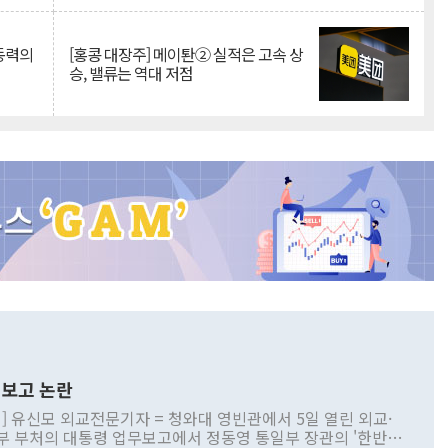
 동력의
[홍콩 대장주] 메이퇀② 실적은 고속 상
승, 밸류는 역대 저점
보고 논란
] 유신모 외교전문기자 = 청와대 영빈관에서 5일 열린 외교·
부 부처의 대통령 업무보고에서 정동영 통일부 장관의 '한반도