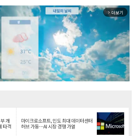
더보기
arrow_forward_ios
Mute
뇌부 개
마이크로소프트, 인도 최대 데이터센터
에 타격
허브 가동…AI 시장 경쟁 가열