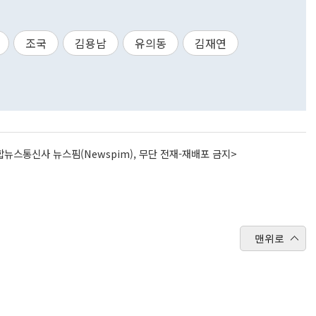
조국
김용남
유의동
김재연
뉴스통신사 뉴스핌(Newspim), 무단 전재-재배포 금지>
맨위로