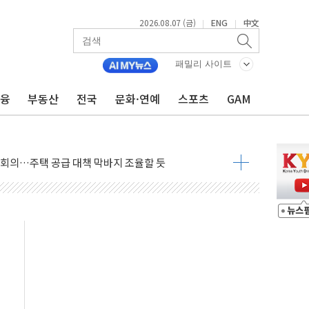
2026.08.07 (금)
ENG
中文
|
|
패밀리 사이트
금융
부동산
전국
문화·연예
스포츠
GAM
의 막바지.."美와 직접 협상 없어"
민석 후보 - 8월 7일
차 회의…주택 공급 대책 막바지 조율할 듯
회견·주요 정당 - 8월 7일
 제한 추진…美 "통행 막을 권한 없어"
 상승… "2분기 기업 순이익 21% 증가" 전망
 나토 회원국 공격 검토… 거짓 깃발 작전"
재회…로봇·AI 데이터센터·모빌리티 구체화
·아이온큐·도어대시↑ VS 샌디스크·피그마·앱러빈↓
 반대…상법·자본시장법 개정 논의"