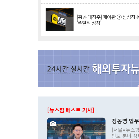
[홍콩 대장주] 메이퇀 ③ 신성장
'폭발적 성장'
[뉴스핌 베스트 기사]
정동영 업무
[서울=뉴스핌
안보 분야 정