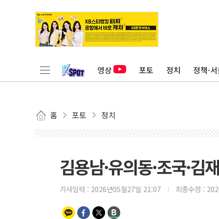
영상
포토
정치
정책·서
홈
포토
정치
김용남·유의동·조국·김재
기사입력 :
2026년05월27일 21:07
최종수정 :
20