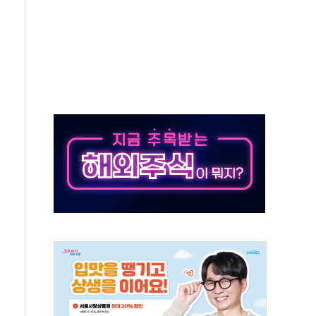
 차익실현 속 혼조세...웨스턴디지털·샌디스크↓
에 긴급 안보 점검회의
호르무즈 재개방 기대에 강세
조까지, 상승...호실적 보고 기업 상승세 뚜렷
인 '사파리' 공격… 시민들 공포감 극대화 전략
' 임시 주총 기대감에 홀로 상한가…마진 잔액은 사상 최고
버리지 위험수위…숨은 차입이 더 큰 변수"
대응 1단계 진압 중
야, 경쟁상대 中과 비교해야"