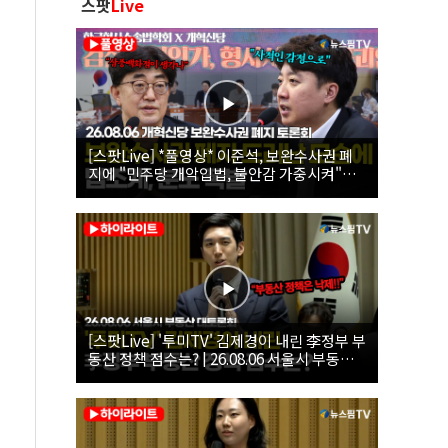
스팟
Live
[스팟Live] *풀영상* 이준석, 보완수사권 폐
지에 "민주당 개악입법, 불안감 가중시켜"｜
26.08.06 개혁신당 보완수사권 폐지 토론회
[스팟Live] '투미TV' 김제경이 내린 李정부 부
동산 정책 점수는? | 26.08.06 서울시 부동산
대토론회