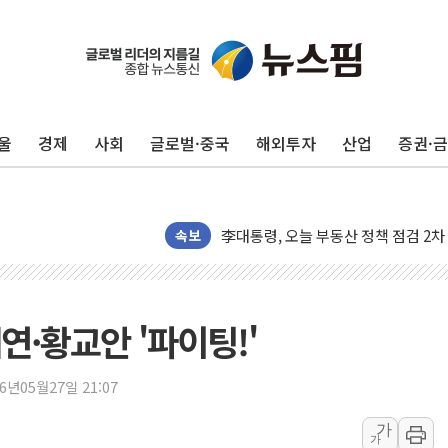
울
경제
사회
글로벌·중국
해외투자
산업
증권·
이란, 오만과 호르무즈 해협 재개방 합
[민주 당권주자 일정] 송영길·정청래·김
李대통령, 오늘 부동산 정책 점검 2
[오늘의 정치일정] 8월 7일(금)
속보
[오늘의 국회일정] 상임위·세미나·기자
이란, 美·이스라엘 선박 호르무즈 통항
유럽증시, 견조한 실적 소화하며 대부분
연·황교안 '파이팅!'
리투아니아 국방 "러, 우크라 드론으로
구광모, 내주 실리콘밸리서 젠슨 황 
26년05월27일 21:07
뉴욕증시 개장 전 특징주...모더나
가
가
김정관 장관 "영업이익 N% 성과급