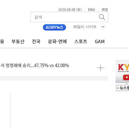
2026.08.08 (토)
ENG
中文
|
|
투입…고수온 양식장 복구·지원 '총력'
패밀리 사이트
산사태 주의보'...경북도, 호우 피해·통제구간 없어
금융
부동산
전국
문화·연예
스포츠
GAM
%p' 차 재역전 성공...金 45.42% vs 鄭 44.56%
·정청래·김민석 당대표 후보
 정청래에 승리...47.75% vs 42.08%
과 발표...김민석 47.75% 정청래 42.08%
표...김민석 45.09% 정청래 43.27% 송영길 11.63%
표...김민석 52.64% 정청래 39.89% 송영길 7.47%
0~8.14)
…공습 한계·탄약 부족 현실화
50㎜ 폭우…강원 동해안 강한 비 이어져
 환경미화원 수거차에 치여 사망