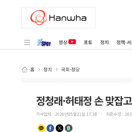
영상
포토
정치
정책·서
홈
정치
국회·정당
정청래·허태정 손 맞잡고
기사입력 :
2026년05월21일 17:38
최종수정 :
20