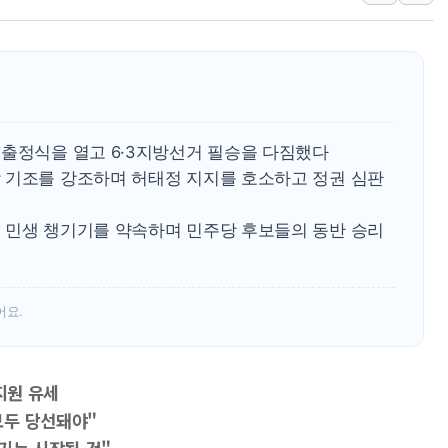
서울 중랑구 주택가서 흉기 난
李대통령 "결혼 때문에 손해 
여수 오동도 인근 해상서 모
추미애, '위안부' 피해자 기림
인천 선재도 갯벌서 해루질 중
 출정식을 열고 6·3지방선거 필승을 다짐했다
인천서 말다툼 중 어머니 흉기
 기조를 강조하며 허태정 지지를 호소하고 정권 심판
'화합' 꺼낸 김민석에 '뻔뻔
 민생 챙기기를 약속하며 민주당 후보들의 동반 승리
어요.
지원 유세
 모두 당선돼야"