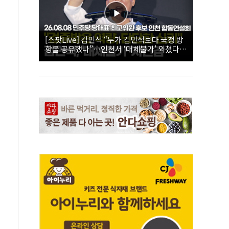
[스팟Live] 김민석 “누가 김민석보다 국정 방
향을 공유했나”…인천서 ‘대체불가’ 외쳤다 |
26.08.08 더불어민주당 당대표·최고위원 후
보 인천 합동연설회