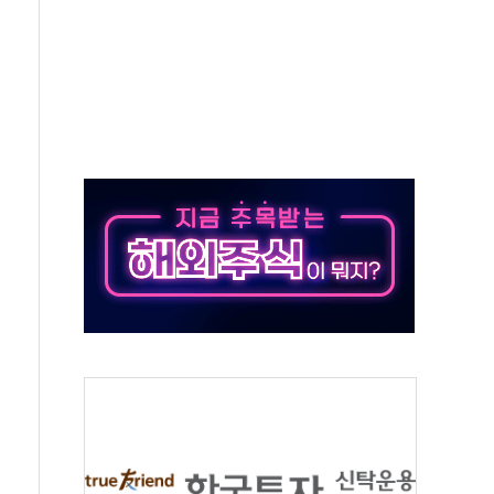
동…60대 남성 2명 숨져
보는 일 없게"…'결혼 페널티' 22개 과제 손본다
터보트 전복…1명 사망·1명 실종
의 날 참석..."국제적 시민 연대로 목소리 내야"
 실종 60대 나흘만에 숨진 채 발견
 살해 10대 아들 체포
' 받아친 정청래…제주 연설서 신경전 고조