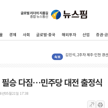
포항시 재난예산 40억 긴급 
울진·영덕 '호우특보'-포항 '
울
경제
사회
글로벌·중국
해외투자
산업
증권·
[종합] 김민석, 정청래에 '0.86
인천 합동연설회 나선 송영길
김민석, 2주차 제주·인천 경선서
인사하는 김민석 당대표 후보
속보
[속보] 민주, 제주·인천 경선 결
[속보] 민주, 인천 경선 결과 발
[속보] 민주, 제주 경선 결과 발
 필승 다짐…민주당 대전 출정식
이번주 국내 주요 금융일정(8.1
美, 이란전 출구전략 만지작
26년05월21일 17:38
강릉·동해·삼척 시간당 최대 
가
가
폐기물 수거하다 참변…60대