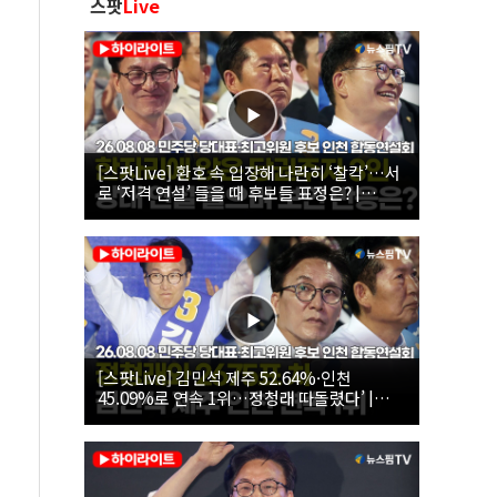
스팟
Live
[스팟Live] 환호 속 입장해 나란히 ‘찰칵’…서
로 ‘저격 연설’ 들을 때 후보들 표정은? |
26.08.08 더불어민주당 당대표·최고위원 후
보 인천 합동연설회
[스팟Live] 김민석 제주 52.64%·인천
45.09%로 연속 1위…정청래 따돌렸다’ |
26.08.08 더불어민주당 당대표·최고위원 후
보 인천 합동연설회