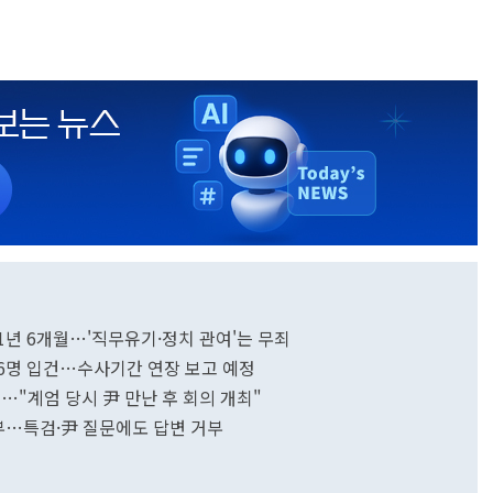
역 1년 6개월…'직무유기·정치 관여'는 무죄
직 6명 입건…수사기간 연장 보고 예정
…"계엄 당시 尹 만난 후 회의 개최"
거부…특검·尹 질문에도 답변 거부