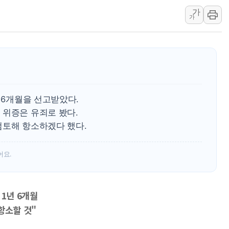
가
벼랑 끝 선 '동전주' 무더기
가
1순위보다 낮은 특별공급 
컴투스 '제우스: 오만의 신'
네이버 클립, 시청 만으로 
서울 재건축·재개발 정상화시 
[인사] 공정거래위원회
년 6개월을 선고받았다.
 위증은 유죄로 봤다.
검토해 항소하겠다 했다.
어요.
 1년 6개월
항소할 것"