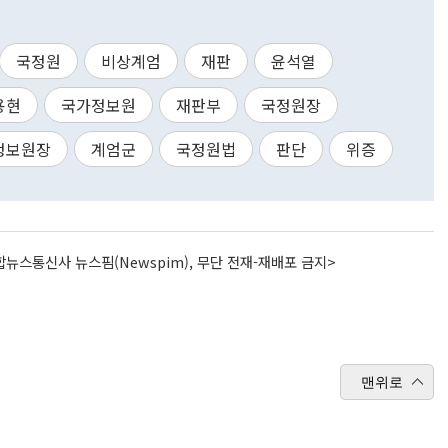
국정원
비상계엄
재판
윤석열
용현
국가정보원
재판부
국정원장
정보원장
계엄군
국정원법
판단
위증
뉴스통신사 뉴스핌(Newspim), 무단 전재-재배포 금지>
맨위로