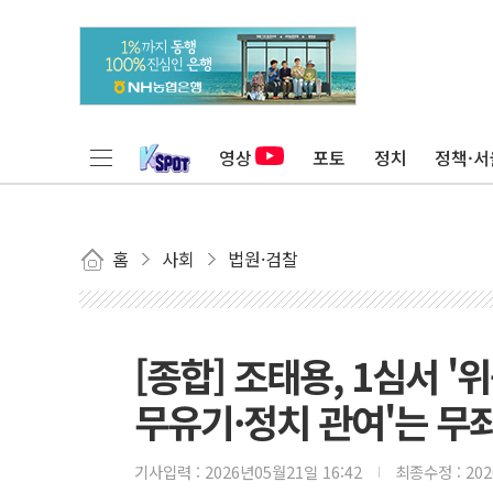
영상
포토
정치
정책·서
홈
사회
법원·검찰
[종합] 조태용, 1심서 '
무유기·정치 관여'는 무
기사입력 :
2026년05월21일 16:42
최종수정 :
20