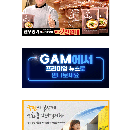
 상폐 위기…관리종목 우려 지정예고 총 63개
경쟁률… 실수요자 관심
 26일 출시, 유저의 캐릭터가 AI로 플레이한다
혜택 얻는 피드코인 이벤트 진행
5년 내 9만가구 순증...이주 대란도 제한적