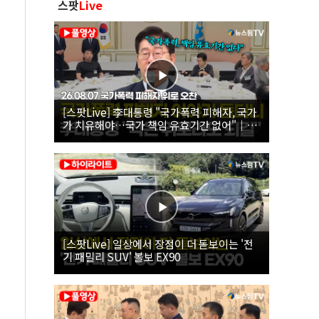
스팟
Live
[스팟Live] 李대통령 "국가폭력 피해자, 국가
가 치유해야…국가 책임 유효기간 없어"｜
26.08.07 국가폭력 피해자 위로 오찬
[스팟Live] 일상에서 장점이 더 돋보이는 '전
기 패밀리 SUV' 볼보 EX90