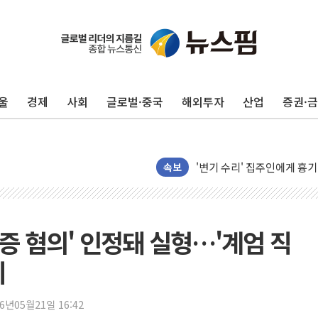
태국 학교서 중학생 총기 난사
40.2도 찍은 서울 등 폭염
"文정부 악몽 재현 안돼"..
울
경제
사회
글로벌·중국
해외투자
산업
증권·
신세계사이먼 '대구 프리미엄 
李대통령, 호우 피해 경북 
'변기 수리' 집주인에게 흉기
속보
워트, 상반기 영업이익 30
프롬바이오, 10일 거래 재
NH농협생명, 농작업 중 온
아바코, 2분기 매출 120억원
위증 혐의' 인정돼 실형…'계엄 직
랩지노믹스 "디엑솜과 美 암
죄
보로노이, 폐암 치료제 'VRN
푸본현대생명, 육군 3군단과
26년05월21일 16:42
교보생명, '교보K-맞춤건강