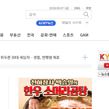
2026.08.07 (금)
ENG
中文
|
|
...최소 7명 사망
중대경보 해제…누적 온열질환자 2872명
패밀리 사이트
.李 부동산 세제안에 與 내부서 '총선·대선 직격탄' 우려
금융
부동산
전국
문화·연예
스포츠
GAM
아울렛' 건립 '본궤도'
안동·의성 특별재난지역 선포
 휘두른 30대 세입자…경찰, 현행범 체포
억원
개…"재무구조 개편"
열질환 보장…폭염기 신속 보상 강화
 진단 분야 독점 라이선스 계약"
11' 캐나다 IND 신청
 군 장병 금융교육·전역 지원 협약
보험' 6개월 배타적사용권 획득