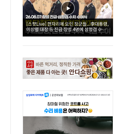
[스팟Live] 한자리에 모인 장군들...李대통령,
이상렬 대장 등 진급 장성 4명에 삼정검 수치
직접 수여｜26.08.07 장성 진급·삼정검 수치
수여식